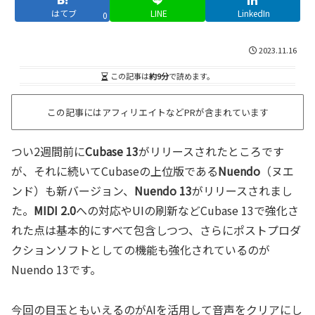
はてブ
LINE
LinkedIn
0
2023.11.16
この記事は
約9分
で読めます。
この記事にはアフィリエイトなどPRが含まれています
つい2週間前に
Cubase 13
がリリースされたところです
が、それに続いてCubaseの上位版である
Nuendo
（ヌエ
ンド）も新バージョン、
Nuendo 13
がリリースされまし
た。
MIDI 2.0
への対応やUIの刷新などCubase 13で強化さ
れた点は基本的にすべて包含しつつ、さらにポストプロダ
クションソフトとしての機能も強化されているのが
Nuendo 13です。
今回の目玉ともいえるのがAIを活用して音声をクリアにし