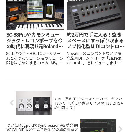
DTM温故知新
Ableton Live
ル中で半額の$99＝約15,000円）
を、PythonやLuaのコード例とと
は世界初のフル機能...
もに紹介します。
SC-88Proやカモンミュー
約2万円で手に入る！空き
ジック・レコンポーザを今
スペースにすっぽり収まる
の時代に再現!?元Roland技
ノブ特化型MIDIコントロー
術者が個人でリリースした
ラ、Novation Launch
80年代後半～90年代に一大ブー
Novationのコンパクトなノブ特
iOSアプリ、UK-868がスゴ
Control 3
ムとなったミュージ君やミュージ
化型MIDIコントローラ「Launch
郎をはじめとするDTMの世界。
Control 3」をレビューします。
イ!
RolandのSC-88ProやYAMAHAの
約2万円という価格と、空きスペ
MU100などの外部MIDI音源を、カ
ースに収まるサイズ感を紹介しま
モンミュージックのレコンポーザ
す。
のような数値入力のシーケンスソ
フト...
DTM定番のモニタースピーカー、ヤマハ
HSシリーズに小さいサイズのHS3とHS4
が仲間入り！
ついにMegpoidのSynthesizer V版が発売!
VOCALOID版と併売？新製品登場の真意と