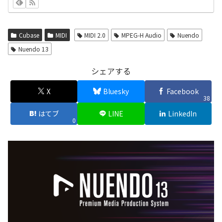
Cubase
MIDI
MIDI 2.0
MPEG-H Audio
Nuendo
Nuendo 13
シェアする
X
Bluesky
Facebook
38
はてブ
LINE
LinkedIn
0