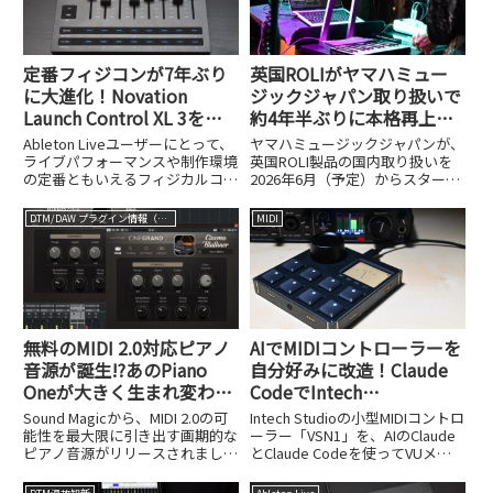
定番フィジコンが7年ぶり
英国ROLIがヤマハミュー
に大進化！Novation
ジックジャパン取り扱いで
Launch Control XL 3を試
約4年半ぶりに本格再上
してみた
陸！手の動きで音を操る
Ableton Liveユーザーにとって、
ヤマハミュージックジャパンが、
Airwaveなど5機種が国内発
ライブパフォーマンスや制作環境
英国ROLI製品の国内取り扱いを
の定番ともいえるフィジカルコン
2026年6月（予定）からスタート
売開始
トローラ、NovationのLaunch
します。ROLIといえば、感圧式
Control XLが、約7年ぶりにフル
のシリコン鍵盤Seaboardシリー
DTM/DAW プラグイン情報（VST AU AAX）
MIDI
モデルチェンジし、Launch
ズや、光るキーボードLUMIな
Control XL 3...
ど、独自の発想で音楽表現の常識
を変えてきたブラ...
無料のMIDI 2.0対応ピアノ
AIでMIDIコントローラーを
音源が誕生!?あのPiano
自分好みに改造！Claude
Oneが大きく生まれ変わる
CodeでIntech
とともに、より高性能な
Studio「VSN1」をVUメー
Sound Magicから、MIDI 2.0の可
Intech Studioの小型MIDIコントロ
CineGrand2も登場
ター化してみた
能性を最大限に引き出す画期的な
ーラー「VSN1」を、AIのClaude
ピアノ音源がリリースされまし
とClaude Codeを使ってVUメー
た。CineGrand2（通常価格$199
ターに改造。プログラミング知識
＝約30,000円、現在リリースセー
ゼロから半日で完成させた手順