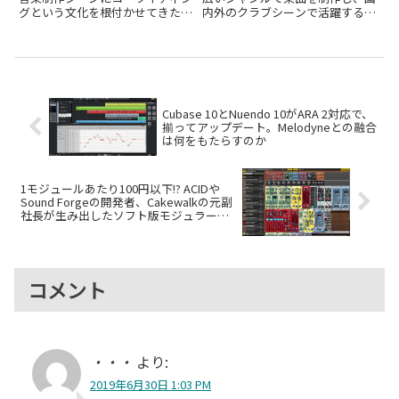
グという文化を根付かせてきた作
内外のクラブシーンで活躍するア
曲家育成講座「山口ゼミ」。3ヶ
ーティスト・YUC'e（ゆーしえ）
月を1期として活動を続けてきた
@yuce_eさん。小学生時代のミ
この講座が、2025年1月をもっ
ュージカル経験から始まり、ニコ
て、ついに第50期という大きな節
ニコ動画での「歌ってみた」を経
目を迎えます。その卒業...
て...
Cubase 10とNuendo 10がARA 2対応で、
揃ってアップデート。Melodyneとの融合
は何をもたらすのか
1モジュールあたり100円以下!? ACIDや
Sound Forgeの開発者、Cakewalkの元副
社長が生み出したソフト版モジュラーシ
ンセ、Voltage Modularが面白い
コメント
・・・
より:
2019年6月30日 1:03 PM