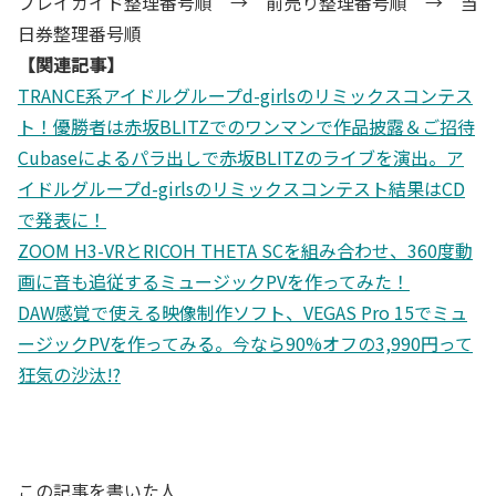
プレイガイド整理番号順 → 前売り整理番号順 → 当
日券整理番号順
【関連記事】
TRANCE系アイドルグループd-girlsのリミックスコンテス
ト！優勝者は赤坂BLITZでのワンマンで作品披露＆ご招待
Cubaseによるパラ出しで赤坂BLITZのライブを演出。ア
イドルグループd-girlsのリミックスコンテスト結果はCD
で発表に！
ZOOM H3-VRとRICOH THETA SCを組み合わせ、360度動
画に音も追従するミュージックPVを作ってみた！
DAW感覚で使える映像制作ソフト、VEGAS Pro 15でミュ
ージックPVを作ってみる。今なら90%オフの3,990円って
狂気の沙汰!?
この記事を書いた人