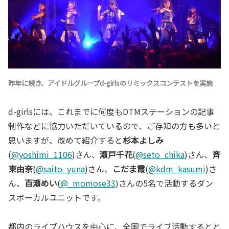
昨年に続き、アイドルグループd-girlsのリミックスコンテストを実施
d-girlsには、これまでに何度もDTMステーションの記事
制作などに協力いただいているので、ご存知の方も多いと
思いますが、改めて紹介すると
杉本よしみ
(
@yoshimi_1106
)さん、
瀬戸千花
(
@seto_chika
)さん、
斉
東由奈
(
@saito_yuna
)さん、
こだま霞
(
@kdm_kasumi
)さ
ん、
百瀬めい
(
@_momose33
)さんの5名で活動するダン
スボーカルユニットです。
都内のライブハウスを中心に、全国でライブ活動するとと