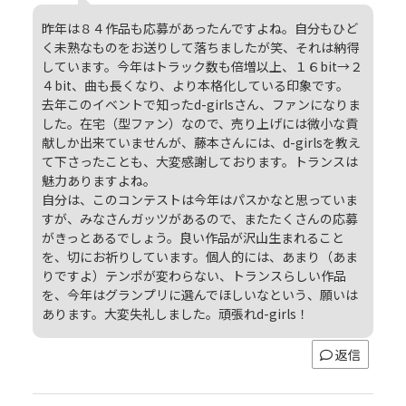
昨年は８４作品も応募があったんですよね。自分もひど
く未熟なものをお送りして落ちましたが笑、それは納得
しています。今年はトラック数も倍増以上、１６bit→２
４bit、曲も長くなり、より本格化している印象です。
去年このイベントで知ったd-girlsさん、ファンになりま
した。在宅（型ファン）なので、売り上げには微小な貢
献しか出来ていませんが、藤本さんには、d-girlsを教え
て下さったことも、大変感謝しております。トランスは
魅力ありますよね。
自分は、このコンテストは今年はパスかなと思っていま
すが、みなさんガッツがあるので、またたくさんの応募
がきっとあるでしょう。良い作品が沢山生まれること
を、切にお祈りしています。個人的には、あまり（あま
りですよ）テンポが変わらない、トランスらしい作品
を、今年はグランプリに選んでほしいなという、願いは
あります。大変失礼しました。頑張れd-girls！
返信