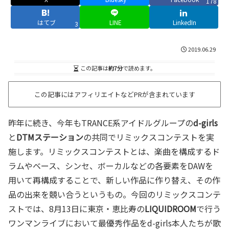
178
はてブ
LINE
LinkedIn
3
2019.06.29
この記事は
約7分
で読めます。
この記事にはアフィリエイトなどPRが含まれています
昨年に続き、今年もTRANCE系アイドルグループの
d-girls
と
DTMステーション
の共同でリミックスコンテストを実
施します。リミックスコンテストとは、楽曲を構成するド
ラムやベース、シンセ、ボーカルなどの各要素をDAWを
用いて再構成することで、新しい作品に作り替え、その作
品の出来を競い合うというもの。今回のリミックスコンテ
ストでは、8月13日に東京・恵比寿の
LIQUIDROOM
で行う
ワンマンライブにおいて最優秀作品をd-girls本人たちが歌