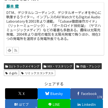
藤本 健
DTM、デジタルレコーディング、デジタルオーディオを中心に
執筆するライター。インプレスのAV WatchでもDigital Audio
Laboratoryを2001年より連載。「Cubase徹底操作ガイド」
（リットーミュージック）、「ボーカロイド技術論」（ヤマハ
ミュージックメディア）などの著書も多数ある。趣味は太陽光
発電、2004年より自宅の電気を太陽光発電で賄うほか、現在3
つの発電所を運用する発電所長でもある。
DJ/トラックメイキング
MIX・マスタリング
作曲・アレンジ
d-girls
リミックスコンテスト
シェアする
X
Bluesky
Facebook
178
はてブ
LINE
LinkedIn
3