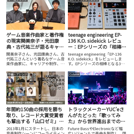
圧倒的な存在感を誇り、CDライ
ティングソフトのデファクトスタ
ンダード...
ゲーム音楽作曲家と著作権
teenage engineering EP-
の現実――関美奈子・光田康
136 K.O. sidekick レビュ
典・古代祐三が語るキャリ
ー：EPシリーズの「相棒」
ア、制作、そして著作権管
は、3万円を切るデジタル
関美奈子さん、光田康典さん、古
teenage engineering「EP-136
理
ミキサーの決定版だった
代祐三さんという著名なゲーム音
K.O. sidekick」をレビューしま
楽作曲家に、キャリアや制作、著
す。EPシリーズの相棒となる3万
作権管理の現実についてインタビ
円以下のデジタルミキサーとして
ューしました。
の実力を検証しました。
作曲・アレンジ
Cubase
年間約150曲の採用を勝ち
トラックメーカーYUC’eさ
取り、レコード大賞受賞者
んがたどった「歌ってみ
も輩出する「山口ゼミ」の
た」から世界進出までの道
凡人がプロ作曲家になるた
のり
2013年1月にスタートし、日本の
Future BassやElectronicなど幅
めの仕組み
音楽制作シーンにコーライティン
広いジャンルで楽曲を制作し、国