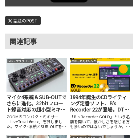
話題のPOST
関連記事
MIX・マスタリング
MIX・マスタリング
マイク4系統＆SUB-OUTで
1994年誕生のCDライティ
さらに進化。32bitフロー
ング定番ソフト、B’s
ト録音対応の超小型ミキサ
Recorder 22が登場。DTM
ー、ZOOM LiveTrak
ステーション読者限定クー
ZOOMのコンパクトミキサー
「B's Recorder GOLD」という名
L6maxを試してみた
ポンも
「LiveTrak L6max」を試しまし
前を聞いて、懐かしさを感じる方
た。マイク4系統とSUB-OUTを備
も多いのではないでしょうか。
え、32bitフロート録音に対応し
1994年の誕生以来、CD-R/RWド
た進化点を解説します。
ライブへの書き込みソフトとして
ゲームサウンド
DJ/トラックメイキング