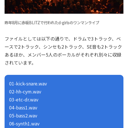
昨年8月に赤坂BLITZで行われたd-girlsのワンマンライブ
ファイルとしては以下の通りで、ドラムで3トラック、ベ
ースで2トラック、シンセも2トラック、SE音も2トラック
あるほか、メンバー5人のボーカルがそれぞれ別々に収録
されています。
01-kick-snare.wav
02-hh-cym.wav
03-etc-dr.wav
04-bass1.wav
05-bass2.wav
06-synth1.wav