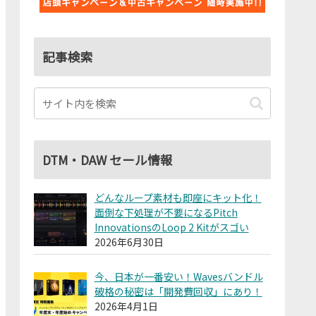
記事検索
DTM・DAW セール情報
どんなループ素材も即座にキット化！
面倒な下処理が不要になるPitch
InnovationsのLoop 2 Kitがスゴい
2026年6月30日
今、日本が一番安い！Wavesバンドル
破格の秘密は「開発費回収」にあり！
2026年4月1日