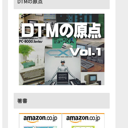
DTMの原点
著書