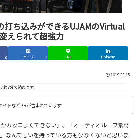
ち込みができるUJAMのVirtual
由に変えられて超強力
はてブ
LINE
LinkedIn
0
4
2019.08.15
は
約7分
で読めます。
エイトなどPRが含まれています
なかカッコよくできない」、「オーディオループ素材
…」なんて思いを持っている方も少なくないと思いま