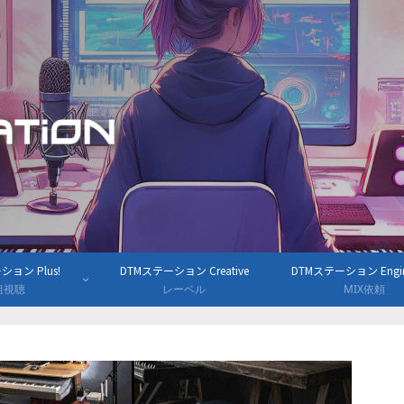
ョン Plus!
DTMステーション Creative
DTMステーション Engine
組視聴
レーベル
MIX依頼