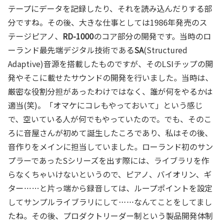
テープにデータを記録したり、それを読み込んだりする部
分ですね。その後、大きな仕事としては1986年発売のス
テージピアノ、
RD-1000
のコア部分の開発です。当時のロ
ーランド最先端デジタル技術である
SA
(Structured
Adaptive)音源を搭載したものですが、そのLSIチップの開
発やそこに載せたサウンドの開発を行いました。当時は、
厳密な役割分担があったわけではなく、誰が何をやるかは
適当(笑)。「オマケにコレもやっておいて」という感じ
で、空いている人が何でもやっていたので。でも、そのこ
ろに音屋さんが初めて誕生したころであり、私はその後、
音作りをメインに担当していました。ローランド初のサン
プラーであったSシリーズを出す際には、ライブラリを作
らなくちゃいけないというので、ピアノ、バイオリン、ギ
ター……と片っ端から録音しては、ループポイントを設定
してサンプルライブラリにして……なんてことをしてまし
たね。その後、プロダクトリーダー制という製品開発体制