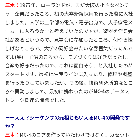
三木：
1977年、ローランドが、まだ大阪の小さなベンチ
ャー企業だったころ、初の大卒新規採用を行った際に入社
しました。大学は工学部の電気・電子出身で、大手家電メ
ーカーに入ろうか…と考えていたのですが、楽器を作る会
社があるというので、見学会に参加したところ、何やら怪
しげなところで、大学の同好会みたいな雰囲気だったんで
すよ(笑)。子供のころから、モノづくりは好きだったし、
音楽も好きだったので、これは面白そう、と入社したのが
スタートです。最初は生産ラインに入ったり、修理や調整
を行ったりしていましたが、その後、技術研究所的なとこ
ろへ異動しまして、最初に携わったのが
MC-4
のデータス
トレージ関連の開発でした。
－－ええ？シーケンサの元祖ともいえるMC-4の開発です
か？
三木：
MC-4のコアを作っていたわけではなく、カセット