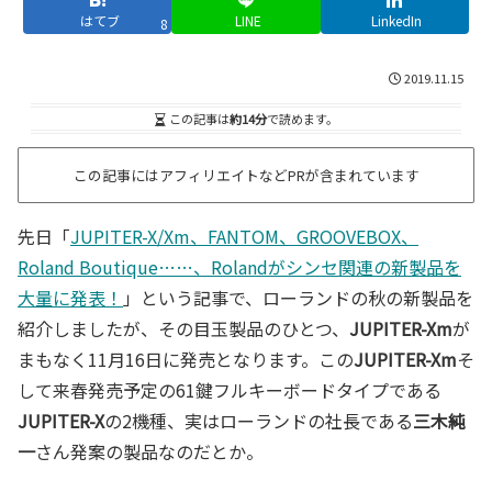
はてブ
LINE
LinkedIn
8
2019.11.15
この記事は
約14分
で読めます。
この記事にはアフィリエイトなどPRが含まれています
先日「
JUPITER-X/Xm、FANTOM、GROOVEBOX、
Roland Boutique……、Rolandがシンセ関連の新製品を
大量に発表！
」という記事で、ローランドの秋の新製品を
紹介しましたが、その目玉製品のひとつ、
JUPITER-Xm
が
まもなく11月16日に発売となります。この
JUPITER-Xm
そ
して来春発売予定の61鍵フルキーボードタイプである
JUPITER-X
の2機種、実はローランドの社長である
三木純
一
さん発案の製品なのだとか。