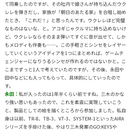
て同乗したのですが、その社内で娘さんが持ち込んだウク
レレを弾きだし、家族が「朝日のあたる家」を合唱し始め
たとき、「これだ！」と思ったんです。ウクレレほど完璧
なものはないな、と。アコギじゃクルマに持ち込めないけ
ど、ウクレレならそのまま弾いてすぐに音が出せて、しか
もメロディも伴奏も……。この手軽さとシンセをレイヤー
していくというアイディアを1つにまとめれば、ゲームチ
ェンジャーになりうるシンセが作れるのではないかと。こ
こまでずっと1人で考えていたのですが、その後、永田や
田中などにも入ってもらって、具体的にしていったので
す。
永田：
私が入ったのは1年半くらい前ですね。三木のかな
り強い思いもあったので、これを素直に実現していこう
と、製品としての絵を描くところから参加しました。私自
身は以前、TR-8、TB-3、VT-3、SYSTEM-1といったAIRA
シリーズを手掛けた後、やはり三木発案のGO:KEYSや