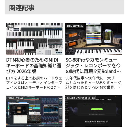
関連記事
MIDI
DTM温故知新
DTM初心者のためのMIDI
SC-88Proやカモンミュー
キーボードの基礎知識と選
ジック・レコンポーザを今
び方 2026年版
の時代に再現!?元Roland技
術者が個人でリリースした
DTMをする上で必須のハードウェ
80年代後半～90年代に一大ブー
iOSアプリ、UK-868がスゴ
アといえばオーディオインターフ
ムとなったミュージ君やミュージ
ェイスとMIDIキーボードの2つで
郎をはじめとするDTMの世界。
イ!
しょう。オーディオインターフェ
RolandのSC-88ProやYAMAHAの
イスについては「DTM初心者のた
MU100などの外部MIDI音源を、カ
ABILITY/SSW
Studio One/Studio Pro
めのオーディオインターフェイス
モンミュージックのレコンポーザ
選び」という記事で紹介している
のような数値入力のシーケンスソ
ので、ここではMIDI...
フト...