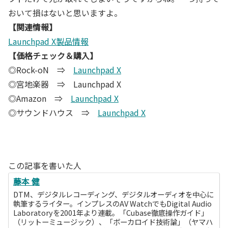
おいて損はないと思いますよ。
【関連情報】
Launchpad X製品情報
【価格チェック＆購入】
◎Rock-oN ⇒
Launchpad X
◎宮地楽器 ⇒ Launchpad X
◎Amazon ⇒
Launchpad X
◎サウンドハウス ⇒
Launchpad X
この記事を書いた人
藤本 健
DTM、デジタルレコーディング、デジタルオーディオを中心に
執筆するライター。インプレスのAV WatchでもDigital Audio
Laboratoryを2001年より連載。「Cubase徹底操作ガイド」
（リットーミュージック）、「ボーカロイド技術論」（ヤマハ