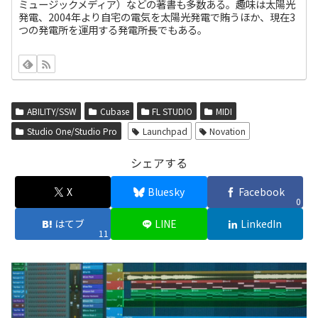
ミュージックメディア）などの著書も多数ある。趣味は太陽光
発電、2004年より自宅の電気を太陽光発電で賄うほか、現在3
つの発電所を運用する発電所長でもある。
ABILITY/SSW
Cubase
FL STUDIO
MIDI
Studio One/Studio Pro
Launchpad
Novation
シェアする
X
Bluesky
Facebook
0
はてブ
LINE
LinkedIn
11