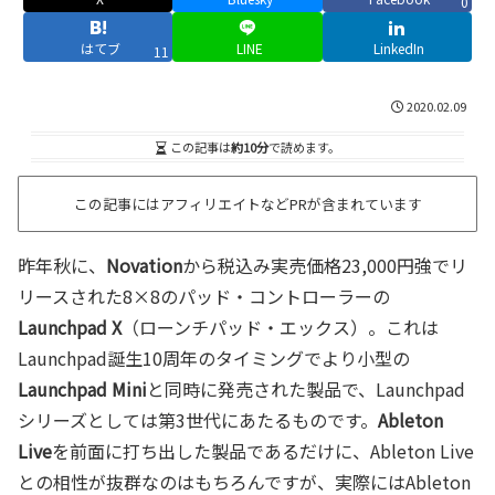
0
はてブ
LINE
LinkedIn
11
2020.02.09
この記事は
約10分
で読めます。
この記事にはアフィリエイトなどPRが含まれています
昨年秋に、
Novation
から税込み実売価格23,000円強でリ
リースされた8×8のパッド・コントローラーの
Launchpad X
（ローンチパッド・エックス）。これは
Launchpad誕生10周年のタイミングでより小型の
Launchpad Mini
と同時に発売された製品で、Launchpad
シリーズとしては第3世代にあたるものです。
Ableton
Live
を前面に打ち出した製品であるだけに、Ableton Live
との相性が抜群なのはもちろんですが、実際にはAbleton