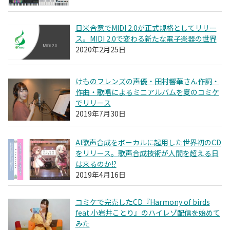
日米合意でMIDI 2.0が正式規格としてリリー
ス。MIDI 2.0で変わる新たな電子楽器の世界
2020年2月25日
けものフレンズの声優・田村響華さん作詞・
作曲・歌唱によるミニアルバムを夏のコミケ
でリリース
2019年7月30日
AI歌声合成をボーカルに起用した世界初のCD
をリリース。歌声合成技術が人間を超える日
は来るのか!?
2019年4月16日
コミケで完売したCD『Harmony of birds
feat.小岩井ことり』のハイレゾ配信を始めて
みた