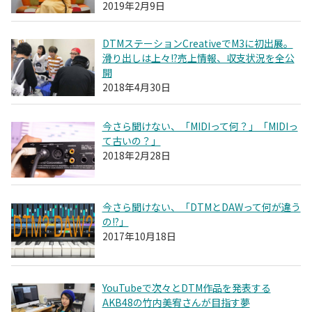
2019年2月9日
DTMステーションCreativeでM3に初出展。
滑り出しは上々!?売上情報、収支状況を全公
開
2018年4月30日
今さら聞けない、「MIDIって何？」「MIDIっ
て古いの？」
2018年2月28日
今さら聞けない、「DTMとDAWって何が違う
の!?」
2017年10月18日
YouTubeで次々とDTM作品を発表する
AKB48の竹内美宥さんが目指す夢