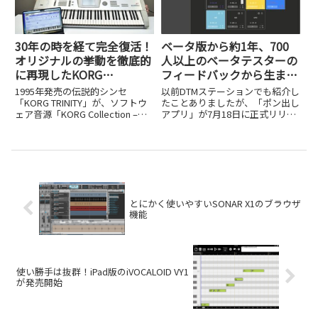
30年の時を経て完全復活！
ベータ版から約1年、700
オリジナルの挙動を徹底的
人以上のベータテスターの
に再現したKORG
フィードバックから生まれ
Collection – TRINITYの開
た日本製「ポン出しアプ
1995年発売の伝説的シンセ
以前DTMステーションでも紹介し
発秘話
リ」を試してみた
「KORG TRINITY」が、ソフトウ
たことありましたが、「ポン出し
ェア音源「KORG Collection –
アプリ」が7月18日に正式リリー
TRINITY」として復活しました。
スされました。これはその名の通
オリジナルの挙動を再現した開発
り、iPhoneやiPad、MacでBGMや
秘話を紹介します。
効果音の「ポン出し」ができるア
プリケーションで、ボタンをタッ
プするだけで...
とにかく使いやすいSONAR X1のブラウザ
機能
使い勝手は抜群！iPad版のiVOCALOID VY1
が発売開始