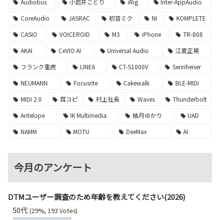
Audiobus
小岩井ことり
iRig
Inter-AppAudio
CoreAudio
JASRAC
初音ミク
NI
KOMPLETE
CASIO
VOICEROID
M3
iPhone
TR-808
AKAI
CeVIO AI
Universal Audio
江夏正晃
フランク重虎
LINE6
CT-S1000V
Sennheiser
NEUMANN
Focusrite
Cakewalk
BLE-MIDI
MIDI 2.0
耳コピ
村上社長
Waves
Thunderbolt
Antelope
IK Multimedia
結月ゆかり
UAD
NAMM
MOTU
DeeMax
AI
今月のアンケート
DTMユーザー調査のため年齢を教えてください(2026)
50代
(29%, 193 Votes)