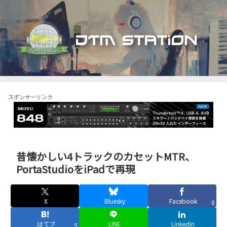
スポンサーリンク
昔懐かしい4トラックのカセットMTR、
PortaStudioをiPadで再現
X
Bluesky
Facebook
0
はてブ
LINE
LinkedIn
5