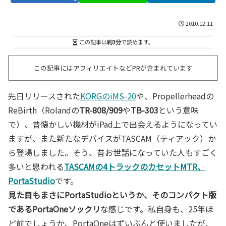
2010.12.11
この記事は
約3分
で読めます。
この記事にはアフィリエイトなどPRが含まれています
先日リリースされた
KORGのiMS-20
や、Propellerheadの
ReBirth（Rolandの
TR-808/909
や
TB-303
という意味
で）、昔懐かしい機材がiPad上で出会えるようになってい
ますが、また新たなデバイスがTASCAM（ティアック）か
ら登場しました。そう、昔お世話になっていた人もすごく
多いと思われる
TASCAMの4トラックのカセットMTR、
PortaStudio
です。
見た目もまさにPortaStudioというか、そのコンパクト版
であるPortaOneソックリ
な感じです。私自身も、25年ほ
ど前でしょうか、PortaOneはずいぶんと使いましたが、