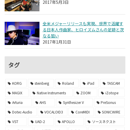
2017年5月3日
全米メジャーリリースも実現、世界で活躍す
る日本人作曲家、ヒロイズムさんの足跡と次
なる狙い
2017年1月31日
タグ
KORG
steinberg
Roland
iPad
TASCAM
MAGIX
Native Instruments
ZOOM
iZotope
Arturia
AHS
Synthesizer V
PreSonus
Dotec-Audio
VOCALOID3
CoreMIDI
SONICWIRE
VST
UAD-2
APOLLO
ソースネクスト