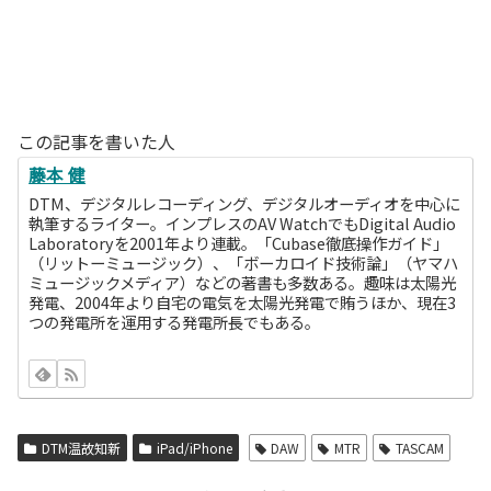
この記事を書いた人
藤本 健
DTM、デジタルレコーディング、デジタルオーディオを中心に
執筆するライター。インプレスのAV WatchでもDigital Audio
Laboratoryを2001年より連載。「Cubase徹底操作ガイド」
（リットーミュージック）、「ボーカロイド技術論」（ヤマハ
ミュージックメディア）などの著書も多数ある。趣味は太陽光
発電、2004年より自宅の電気を太陽光発電で賄うほか、現在3
つの発電所を運用する発電所長でもある。
DTM温故知新
iPad/iPhone
DAW
MTR
TASCAM