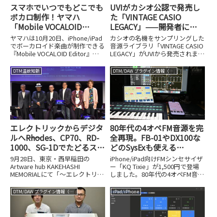
スマホでいつでもどこでも
UVIがカシオ公認で発売し
ボカロ制作！ヤマハ
た「VINTAGE CASIO
「Mobile VOCALOID
LEGACY」——開発者に聞
Editor」がAI対応でパワー
く、伝説のシンセが現代に
ヤマハは10月20日、iPhone/iPad
カシオの名機をサンプリングした
アップ
蘇るまで
でボーカロイド楽曲が制作できる
音源ライブラリ「VINTAGE CASIO
『Mobile VOCALOID Editor』の
LEGACY」がUVIから発売されまし
新バージョンの提供を開始しまし
た。開発者インタビューで蘇るま
た。月額660円というお手頃な価
での経緯を紹介します。
DTM温故知新
DTM/DAW プラグイン情報（VST AU AAX）
格設定に加え、14日間の無料体
験期間も用意されており、...
エレクトリックからデジタ
80年代の4オペFM音源を完
ルへ――Rhodes、CP70、RD-
全再現。FB-01やDX100な
1000、SG-1Dでたどるステ
どのSysExも使える
ージピアノ進化論【完全レ
iPhone/iPad用シンセ、KQ
9月28日、東京・西早稲田の
iPhone/iPad向けFMシンセサイザ
ポート】
Tixieが1,500円で誕生
Artware hub KAKEHASHI
ー「KQ Tixie」が1,500円で登場
MEMORIALにて「～エレクトリッ
しました。80年代の4オペFM音源
クからデジタル進化論～ステージ
を再現し、FB-01やDX100などの
ピアノが生んだ音楽文化」という
SysExにも対応します。
DTM/DAW プラグイン情報（VST AU AAX）
iPad/iPhone
イベントが開催されました。これ
は公益財団法人かけはし芸術文化
振興財団が主...