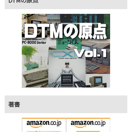
DTMの原点
著書