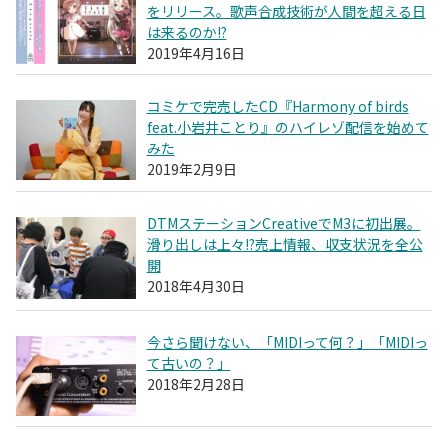
をリリース。歌声合成技術が人間を超える日
は来るのか!?
2019年4月16日
コミケで完売したCD『Harmony of birds
feat.小岩井ことり』のハイレゾ配信を始めて
みた
2019年2月9日
DTMステーションCreativeでM3に初出展。
滑り出しは上々!?売上情報、収支状況を全公
開
2018年4月30日
今さら聞けない、「MIDIって何？」「MIDIっ
て古いの？」
2018年2月28日