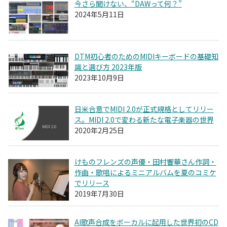
今さら聞けない、“DAWって何？”
2024年5月11日
DTM初心者のためのMIDIキーボードの基礎知
識と選び方 2023年版
2023年10月9日
日米合意でMIDI 2.0が正式規格としてリリー
ス。MIDI 2.0で変わる新たな電子楽器の世界
2020年2月25日
けものフレンズの声優・田村響華さん作詞・
作曲・歌唱によるミニアルバムを夏のコミケ
でリリース
2019年7月30日
AI歌声合成をボーカルに起用した世界初のCD