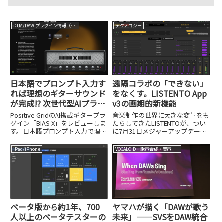
DTM/DAW プラグイン情報（VST AU AAX）
テクノロジー
日本語でプロンプト入力す
遠隔コラボの「できない」
れば理想のギターサウンド
をなくす。LISTENTO App
が完成!? 次世代型AIプラグ
v3の画期的新機能
イン、Positive Grid「BIAS
Positive GridのAI搭載ギタープラ
音楽制作の世界に大きな変革をも
X」。3/31まで18,120円
グイン「BIAS X」をレビューしま
たらしてきたLISTENTOが、つい
す。日本語プロンプト入力で理想
に7月31日メジャーアップデート
のサウンドが作れる新機能と、3
を果たしました。Abbey Road
月31日までの18,120円セール情
Studiosの一部である
iPad/iPhone
VOCALOID・歌声合成・音声合成
報を紹介します。
Audiomoversが開発するこの遠
隔コラボレーションツールは、世
界中どこか...
ベータ版から約1年、700
ヤマハが描く「DAWが歌う
人以上のベータテスターの
未来」——SVSをDAW統合