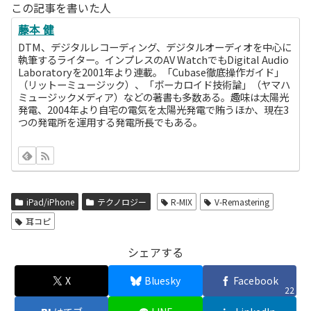
この記事を書いた人
藤本 健
DTM、デジタルレコーディング、デジタルオーディオを中心に
執筆するライター。インプレスのAV WatchでもDigital Audio
Laboratoryを2001年より連載。「Cubase徹底操作ガイド」
（リットーミュージック）、「ボーカロイド技術論」（ヤマハ
ミュージックメディア）などの著書も多数ある。趣味は太陽光
発電、2004年より自宅の電気を太陽光発電で賄うほか、現在3
つの発電所を運用する発電所長でもある。
iPad/iPhone
テクノロジー
R-MIX
V-Remastering
耳コピ
シェアする
X
Bluesky
Facebook
22