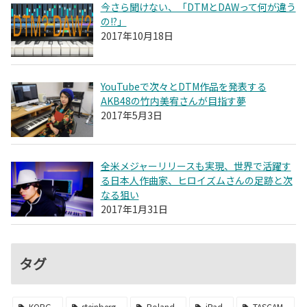
今さら聞けない、「DTMとDAWって何が違う
の!?」
2017年10月18日
YouTubeで次々とDTM作品を発表する
AKB48の竹内美宥さんが目指す夢
2017年5月3日
全米メジャーリリースも実現、世界で活躍す
る日本人作曲家、ヒロイズムさんの足跡と次
なる狙い
2017年1月31日
タグ
KORG
steinberg
Roland
iPad
TASCAM