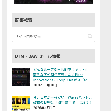
記事検索
DTM・DAW セール情報
どんなループ素材も即座にキット化！
面倒な下処理が不要になるPitch
InnovationsのLoop 2 Kitがスゴい
2026年6月30日
今、日本が一番安い！Wavesバンドル
破格の秘密は「開発費回収」にあり！
2026年4月1日