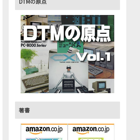
DTMの原点
著書