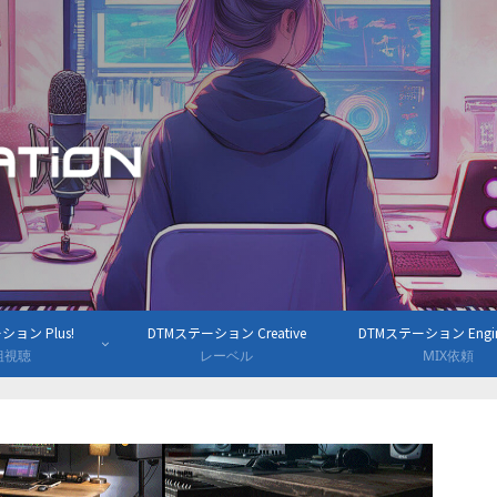
ョン Plus!
DTMステーション Creative
DTMステーション Engine
組視聴
レーベル
MIX依頼