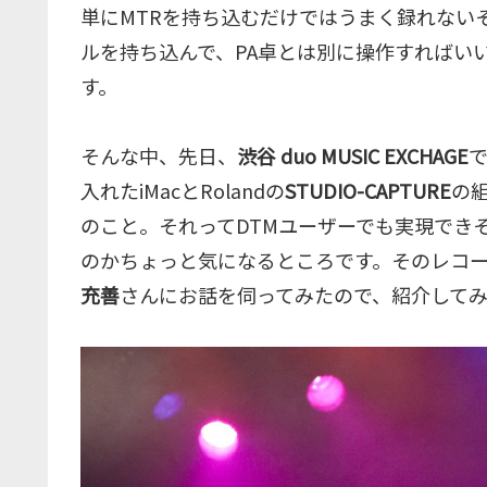
単にMTRを持ち込むだけではうまく録れない
ルを持ち込んで、PA卓とは別に操作すればい
す。
そんな中、先日、
渋谷 duo MUSIC EXCHAGE
入れたiMacとRolandの
STUDIO-CAPTURE
の
のこと。それってDTMユーザーでも実現でき
のかちょっと気になるところです。そのレコー
充善
さんにお話を伺ってみたので、紹介して