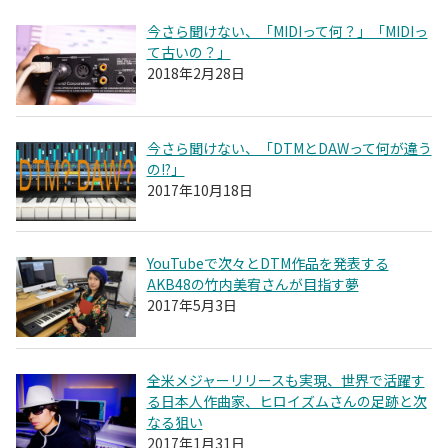
今さら聞けない、「MIDIって何？」「MIDIっ
て古いの？」
2018年2月28日
今さら聞けない、「DTMとDAWって何が違う
の!?」
2017年10月18日
YouTubeで次々とDTM作品を発表する
AKB48の竹内美宥さんが目指す夢
2017年5月3日
全米メジャーリリースも実現、世界で活躍す
る日本人作曲家、ヒロイズムさんの足跡と次
なる狙い
2017年1月31日