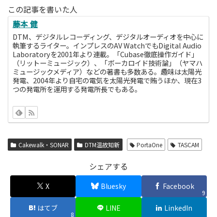
この記事を書いた人
藤本 健
DTM、デジタルレコーディング、デジタルオーディオを中心に
執筆するライター。インプレスのAV WatchでもDigital Audio
Laboratoryを2001年より連載。「Cubase徹底操作ガイド」
（リットーミュージック）、「ボーカロイド技術論」（ヤマハ
ミュージックメディア）などの著書も多数ある。趣味は太陽光
発電、2004年より自宅の電気を太陽光発電で賄うほか、現在3
つの発電所を運用する発電所長でもある。
Cakewalk・SONAR
DTM温故知新
PortaOne
TASCAM
シェアする
X
Bluesky
Facebook
9
はてブ
LINE
LinkedIn
8