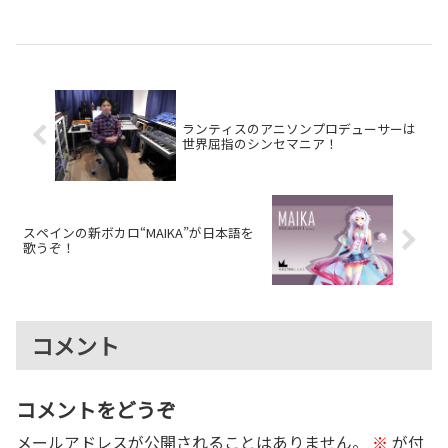
TRINITY」として復活しました。
なサウンドライブラリで知られる
オリジナルの挙動を再現した開発
フランスのメーカー、UVI。先
秘話を紹介します。
日、そのファウンダー（創業者）
であるAlain Etchar（アラン・エ
ッシャー）さ...
ランティスのアニソンプロデューサーは
世界屈指のシンセマニア！
スペインの新ボカロ“MAIKA”が日本語を
歌うぞ！
コメント
コメントをどうぞ
メールアドレスが公開されることはありません。
※
が付