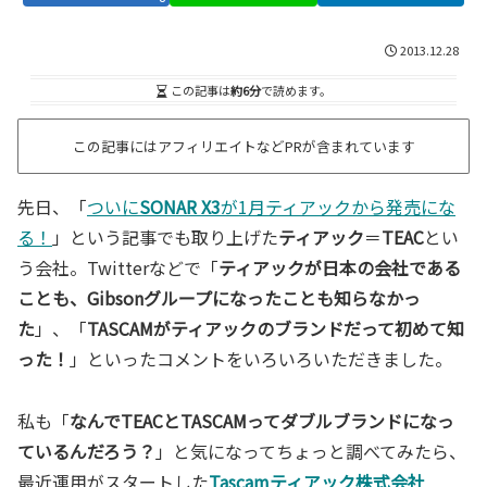
2013.12.28
この記事は
約6分
で読めます。
この記事にはアフィリエイトなどPRが含まれています
先日、「
ついに
SONAR X3
が1月ティアックから発売にな
る！
」という記事でも取り上げた
ティアック
＝
TEAC
とい
う会社。Twitterなどで「
ティアックが日本の会社である
ことも、
Gibson
グループになったことも知らなかっ
た
」、「
TASCAMがティアックのブランドだって初めて知
った！
」といったコメントをいろいろいただきました。
私も「
なんで
TEAC
と
TASCAM
ってダブルブランドになっ
ているんだろう？
」と気になってちょっと調べてみたら、
最近運用がスタートした
Tascamティアック株式会社