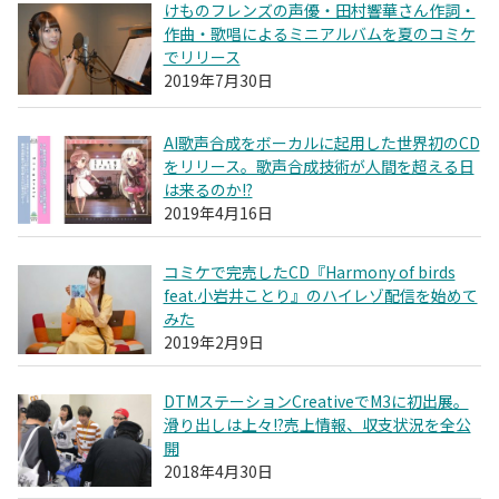
けものフレンズの声優・田村響華さん作詞・
作曲・歌唱によるミニアルバムを夏のコミケ
でリリース
2019年7月30日
AI歌声合成をボーカルに起用した世界初のCD
をリリース。歌声合成技術が人間を超える日
は来るのか!?
2019年4月16日
コミケで完売したCD『Harmony of birds
feat.小岩井ことり』のハイレゾ配信を始めて
みた
2019年2月9日
DTMステーションCreativeでM3に初出展。
滑り出しは上々!?売上情報、収支状況を全公
開
2018年4月30日