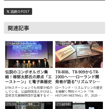
話題のPOST
関連記事
DTM温故知新
DTM温故知新
伝説のコンボオルガン集
TR-808、TR-909からTR-
結！梯郁太郎氏の原点「エ
1000へ──ローランド開
ーストーン」と電子楽器史
発者が語る“リズムマシン
45年の系譜”とアナログ復
DTMステーションでも何度か紹介
ローランド・リズムマシンの歴史
活の真実
している、公益財団法人かけはし
を紐解く特別イベント「TR
芸術文化振興財団が主催するイベ
HISTORY MEETING」が、2025年
ントシリーズ。毎回、電子楽器の
10月18日、東京・原宿にある
歴史的な名機や開発者をフィーチ
Roland Store Tokyoで開催されま
DTM/DAW プラグイン情報（VST AU AAX）
DTM温故知新
ャーし、そのサウンドの秘密と開
した。登壇者は、TR-808や909の