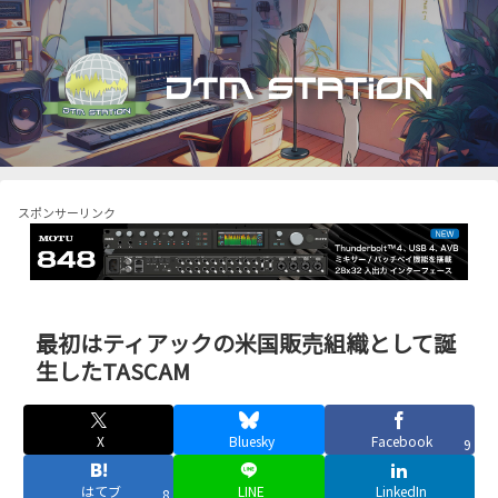
スポンサーリンク
最初はティアックの米国販売組織として誕
生したTASCAM
X
Bluesky
Facebook
9
はてブ
LINE
LinkedIn
8