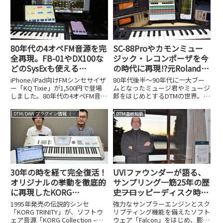
発秘話に迫るこのイベントです
開発を手がけた菊本忠...
が、2025年12月20日、東...
80年代の4オペFM音源を完
SC-88Proやカモンミュー
全再現。FB-01やDX100な
ジック・レコンポーザを今
どのSysExも使える
の時代に再現!?元Roland技
iPhone/iPad用シンセ、KQ
術者が個人でリリースした
iPhone/iPad向けFMシンセサイザ
80年代後半～90年代に一大ブー
Tixieが1,500円で誕生
iOSアプリ、UK-868がスゴ
ー「KQ Tixie」が1,500円で登場
ムとなったミュージ君やミュージ
しました。80年代の4オペFM音源
郎をはじめとするDTMの世界。
イ!
を再現し、FB-01やDX100などの
RolandのSC-88ProやYAMAHAの
SysExにも対応します。
MU100などの外部MIDI音源を、カ
DTM/DAW プラグイン情報（VST AU AAX）
DTM温故知新
モンミュージックのレコンポーザ
のような数値入力のシーケンスソ
フト...
30年の時を経て完全復活！
UVIファウンダーが語る、
オリジナルの挙動を徹底的
サンプリング一筋25年の歴
に再現したKORG
史――フロッピーディスク時代
Collection – TRINITYの開
から最先端のFalconまで
1995年発売の伝説的シンセ
強力なサンプラーエンジンとスク
発秘話
「KORG TRINITY」が、ソフトウ
リプティング機能を備えたソフト
ェア音源「KORG Collection –
ウェア「Falcon」をはじめ、膨大