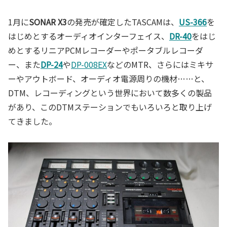
1月に
SONAR X3
の発売が確定したTASCAMは、
US-366
を
はじめとするオーディオインターフェイス、
DR-40
をはじ
めとするリニアPCMレコーダーやポータブルレコーダ
ー、また
DP-24
や
DP-008EX
などのMTR、さらにはミキサ
ーやアウトボード、オーディオ電源周りの機材……と、
DTM、レコーディングという世界において数多くの製品
があり、このDTMステーションでもいろいろと取り上げ
てきました。