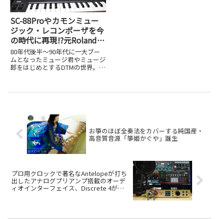
SC-88Proやカモンミュー
ジック・レコンポーザを今
の時代に再現!?元Roland技
術者が個人でリリースした
80年代後半～90年代に一大ブー
iOSアプリ、UK-868がスゴ
ムとなったミュージ君やミュージ
郎をはじめとするDTMの世界。
イ!
RolandのSC-88ProやYAMAHAの
MU100などの外部MIDI音源を、カ
モンミュージックのレコンポーザ
のような数値入力のシーケンスソ
フト...
お箏のほぼ全奏法をカバーする純国産・
高音質音源「箏姫かぐや」誕生
プロ用クロックで著名なAntelopeが打ち
出したアナログプリアンプ搭載のオーデ
ィオインターフェイス、Discrete 4がス
ゴイ！