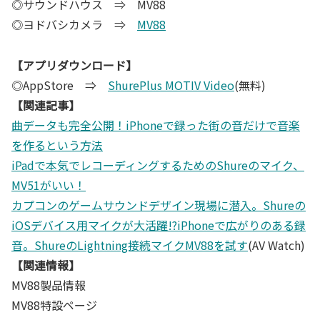
◎サウンドハウス ⇒ MV88
◎ヨドバシカメラ ⇒
MV88
【アプリダウンロード】
◎AppStore ⇒
ShurePlus MOTIV Video
(無料)
【関連記事】
曲データも完全公開！iPhoneで録った街の音だけで音楽
を作るという方法
iPadで本気でレコーディングするためのShureのマイク、
MV51がいい！
カプコンのゲームサウンドデザイン現場に潜入。Shureの
iOSデバイス用マイクが大活躍!?
iPhoneで広がりのある録
音。ShureのLightning接続マイクMV88を試す
(AV Watch)
【関連情報】
MV88製品情報
MV88特設ページ