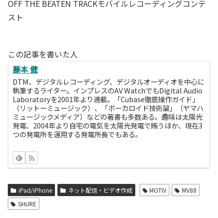
OFF THE BEATEN TRACKモバイルレコーディングコンテ
スト
この記事を書いた人
藤本 健
DTM、デジタルレコーディング、デジタルオーディオを中心に
執筆するライター。インプレスのAV WatchでもDigital Audio
Laboratoryを2001年より連載。「Cubase徹底操作ガイド」
（リットーミュージック）、「ボーカロイド技術論」（ヤマハ
ミュージックメディア）などの著書も多数ある。趣味は太陽光
発電、2004年より自宅の電気を太陽光発電で賄うほか、現在3
つの発電所を運用する発電所長でもある。
iPad/iPhone
ネット配信・ビデオ作成
MOTIV
MV88
SHURE