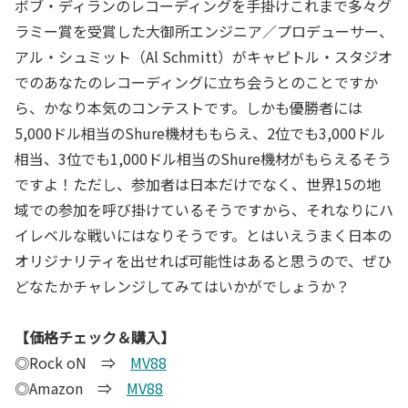
ボブ・ディランのレコーディングを手掛けこれまで多々グ
ラミー賞を受賞した大御所エンジニア／プロデューサー、
アル・シュミット（Al Schmitt）がキャピトル・スタジオ
でのあなたのレコーディングに立ち会うとのことですか
ら、かなり本気のコンテストです。しかも優勝者には
5,000ドル相当のShure機材ももらえ、2位でも3,000ドル
相当、3位でも1,000ドル相当のShure機材がもらえるそう
ですよ！ただし、参加者は日本だけでなく、世界15の地
域での参加を呼び掛けているそうですから、それなりにハ
イレベルな戦いにはなりそうです。とはいえうまく日本の
オリジナリティを出せれば可能性はあると思うので、ぜひ
どなたかチャレンジしてみてはいかがでしょうか？
【価格チェック＆購入】
◎Rock oN ⇒
MV88
◎Amazon ⇒
MV88