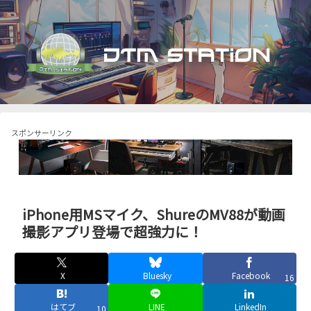
スポンサーリンク
iPhone用MSマイク、ShureのMV88が動画
撮影アプリ登場で超強力に！
X
Bluesky
Facebook
16
はてブ
LINE
LinkedIn
10