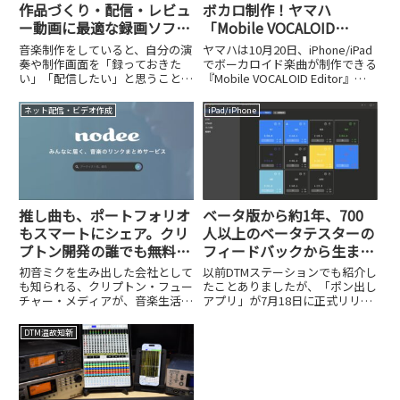
作品づくり・配信・レビュ
ボカロ制作！ヤマハ
ー動画に最適な録画ソフト
「Mobile VOCALOID
「B’s 動画レコーダー 12」
Editor」がAI対応でパワー
音楽制作をしていると、自分の演
ヤマハは10月20日、iPhone/iPad
活用法
アップ
奏や制作画面を「録っておきた
でボーカロイド楽曲が制作できる
い」「配信したい」と思うことが
『Mobile VOCALOID Editor』の
あるのではないでしょうか。完成
新バージョンの提供を開始しまし
した楽曲はもちろん、ミックスや
た。月額660円というお手頃な価
ネット配信・ビデオ作成
iPad/iPhone
サウンドデザインの過程を動画で
格設定に加え、14日間の無料体
紹介すれば、他のクリエイターと
験期間も用意されており、...
の交流のきっかけにもなります。
そ...
推し曲も、ポートフォリオ
ベータ版から約1年、700
もスマートにシェア。クリ
人以上のベータテスターの
プトン開発の誰でも無料で
フィードバックから生まれ
使える音楽リンクまとめサ
た日本製「ポン出しアプ
初音ミクを生み出した会社として
以前DTMステーションでも紹介し
ービス「nodee」
リ」を試してみた
も知られる、クリプトン・フュー
たことありましたが、「ポン出し
チャー・メディアが、音楽生活を
アプリ」が7月18日に正式リリー
便利にする画期的なサービスを
スされました。これはその名の通
12月17日にリリースしました。
り、iPhoneやiPad、MacでBGMや
DTM温故知新
その名も「nodee（ノーディ
効果音の「ポン出し」ができるア
ー）」。これは簡単にいえば、あ
プリケーションで、ボタンをタッ
らゆる音楽配信サービスのリン
プするだけで...
ク...