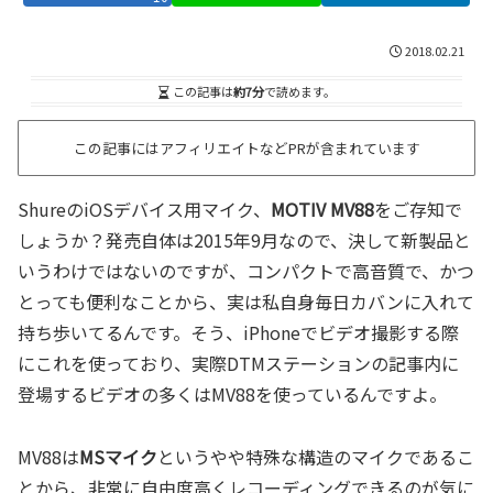
2018.02.21
この記事は
約7分
で読めます。
この記事にはアフィリエイトなどPRが含まれています
ShureのiOSデバイス用マイク、
MOTIV
MV88
をご存知で
しょうか？発売自体は2015年9月なので、決して新製品と
いうわけではないのですが、コンパクトで高音質で、かつ
とっても便利なことから、実は私自身毎日カバンに入れて
持ち歩いてるんです。そう、iPhoneでビデオ撮影する際
にこれを使っており、実際DTMステーションの記事内に
登場するビデオの多くはMV88を使っているんですよ。
MV88は
MSマイク
というやや特殊な構造のマイクであるこ
とから、非常に自由度高くレコーディングできるのが気に