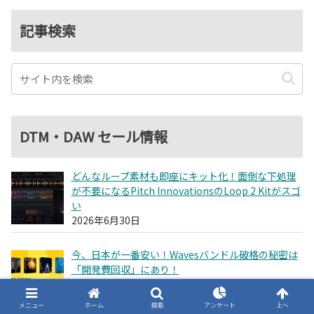
記事検索
DTM・DAW セール情報
どんなループ素材も即座にキット化！面倒な下処理
が不要になるPitch InnovationsのLoop 2 Kitがスゴ
い
2026年6月30日
今、日本が一番安い！Wavesバンドル破格の秘密は
「開発費回収」にあり！
2026年4月1日
メニュー
ホーム
検索
アンケート
上へ