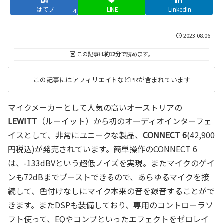
はてブ
LINE
LinkedIn
4
2023.08.06
この記事は
約12分
で読めます。
この記事にはアフィリエイトなどPRが含まれています
マイクメーカーとして人気の高いオーストリアの
LEWITT
（ルーイット）から初のオーディオインターフェ
イスとして、非常にユニークな製品、
CONNECT 6
(42,900
円税込)が発売されています。簡単操作のCONNECT 6
は、-133dBVという超低ノイズを実現。またマイクのゲイ
ンも72dBまでブーストできるので、あらゆるマイクを接
続して、色付けなしにマイク本来の音を録音することがで
きます。またDSPも装備しており、専用のコントローラソ
フト使って、EQやコンプといったエフェクトをゼロレイ