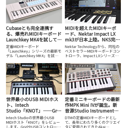
Cubaseとも完全連携す
MIDIを超えたMIDIキーボ
る、爆売れMIDIキーボード
ード、Nektar Impact LX
Launchkey MK4を試してみ
mk3が日本上陸。NKS完全
た
対応でDAWとの融合がさら
定番MIDIキーボード
Nektar Technologyから、同社の
に進化
「Launchkey」シリーズの最新モ
ベストセラーMIDIキーボードコン
デル「Launchkey MK4」を試し
トローラ、Impact LXシリーズの
ました。Cubaseとの完全連携な
最新モデルとなる「Impact LX
ど進化ポイントを解説します。
mk3」シリーズが登場し、9月24
MIDI
DJ/トラックメイキング
日から国内での販売が開始されま
した。「MIDIを超...
世界最小のUSB MIDIホス
定番ミニキーボードの最新
ト、Intech
作MPK Mini IVが誕生。新
Studio「KNOT」——Grid
音源Studio Instrument
やUSBコントローラーで
Collectionとセットで
Intech Studioの世界最小USB
DTMの定番MIDIキーボードとし
MIDI機器を自在にコントロ
16,800円!? MPC伝統のレ
MIDIホスト「KNOT」をレビュー
て、長年にわたり多くのクリエイ
します。GridやUSBコントローラ
タに愛用されてきたAkai
ール
トロカラーも