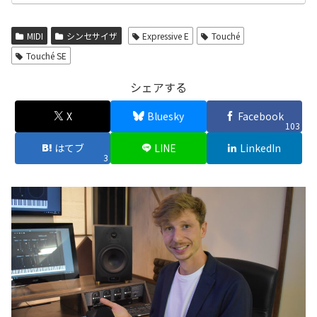
MIDI
シンセサイザ
Expressive E
Touché
Touché SE
シェアする
X
Bluesky
Facebook
103
はてブ
LINE
LinkedIn
3