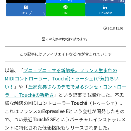
103
はてブ
LINE
LinkedIn
3
2018.11.03
この記事は
約8分
で読めます。
この記事にはアフィリエイトなどPRが含まれています
以前、「
プニュプニュする新触感。フランス生まれの
MIDIコントローラー、Touché(トゥーシェ)が気持ちい
い！
」や「
氏家克典さんのデモで見るシンセ・コントロー
ラー、Touchéの斬新さ
」という記事でも紹介した、不思
議な触感のMIDIコントローラー
Touché
（トゥーシェ）。
これはフランスの
Expressive E
という会社が開発したもの
で、つい最近
Touché SE
というバーチャルインストゥルメ
ントに特化された低価格版もリリースされました。