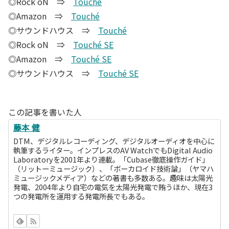
◎Rock oN ⇒
Touché
◎Amazon ⇒
Touché
◎サウンドハウス ⇒
Touché
◎Rock oN ⇒
Touché SE
◎Amazon ⇒
Touché SE
◎サウンドハウス ⇒
Touché SE
この記事を書いた人
藤本 健
DTM、デジタルレコーディング、デジタルオーディオを中心に
執筆するライター。インプレスのAV WatchでもDigital Audio
Laboratoryを2001年より連載。「Cubase徹底操作ガイド」
（リットーミュージック）、「ボーカロイド技術論」（ヤマハ
ミュージックメディア）などの著書も多数ある。趣味は太陽光
発電、2004年より自宅の電気を太陽光発電で賄うほか、現在3
つの発電所を運用する発電所長でもある。