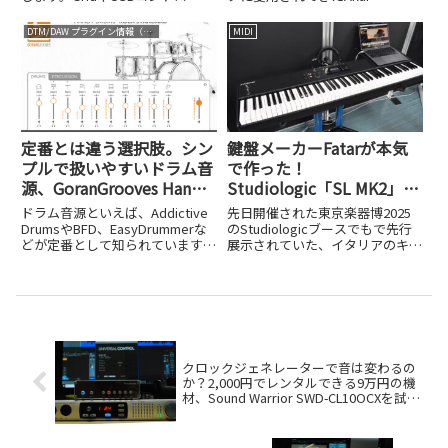
ーを使い、ハードウェアMIDI機器
ProfessionalのMPK Miniシリー
を自在にコントロールする方法を
ズ。その最新モデルとなる「MPK
DTM/DAW プラグイン情報（VST AU AAX）
MIDI
解説します。
Mini IV」（16,800円税込）が、10
月15日に発売されま...
定番とは違う選択肢。シン
鍵盤メーカーFatarが本気
プルで扱いやすいドラム音
で作った！
源、GoranGrooves Handy
Studiologic「SL MK2」シ
Drumsシリーズ
リーズ、理想のMIDI 2.0対
ドラム音源といえば、Addictive
先日開催された東京楽器博2025
応キーボード誕生
DrumsやBFD、EasyDrummerな
のStudiologicブースでもで先行
どが定番として知られています
展示されていた、イタリアのキー
が、「もっとシンプルで軽快に使
ボードメーカー、
えるものはないか」と感じている
Studiologic（スタジオロジッ
人も多いのではないでしょうか。
ク）の新しいMIDIキーボード
今回紹介するのは、アメリカのプ
「SL MK2」シリーズが、11月7日
ロドラマ...
に発売されました...
クロックジェネレーターで音は変わるの
か？2,000円でレンタルできる9万円の機
材、Sound Warrior SWD-CL10OCXを試し
てみた