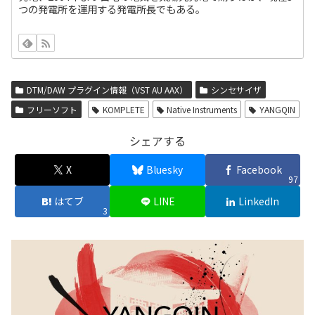
つの発電所を運用する発電所長でもある。
DTM/DAW プラグイン情報（VST AU AAX）
シンセサイザ
フリーソフト
KOMPLETE
Native Instruments
YANGQIN
シェアする
X
Bluesky
Facebook
97
はてブ
LINE
LinkedIn
3