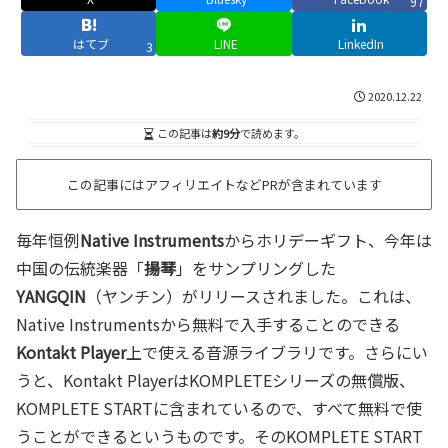
97
はてブ
LINE
LinkedIn
3
2020.12.22
この記事は
約9分
で読めます。
この記事にはアフィリエイトなどPRが含まれています
毎年恒例
Native Instruments
からホリデーギフト、今年は
中国の伝統楽器「
揚琴
」をサンプリングした
YANGQIN
（ヤンチン）がリリースされました。これは、
Native Instrumentsから無料で入手することのできる
Kontakt Player
上で使える音源ライブラリです。さらにい
うと、Kontakt PlayerはKOMPLETEシリーズの無償版、
KOMPLETE STARTに含まれているので、すべて無料で使
うことができるというものです。そのKOMPLETE START