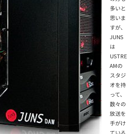
多いと
思いま
すが、
JUNS
は
USTRE
AMの
スタジ
オを持
って、
数々の
放送を
手がけ
ている