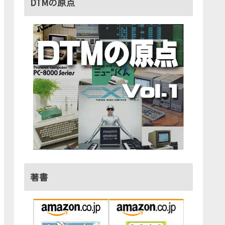
DTMの原点
著書