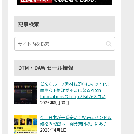
記事検索
DTM・DAW セール情報
どんなループ素材も即座にキット化！
面倒な下処理が不要になるPitch
InnovationsのLoop 2 Kitがスゴい
2026年6月30日
今、日本が一番安い！Wavesバンドル
破格の秘密は「開発費回収」にあり！
2026年4月1日