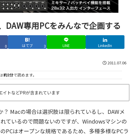
ート、DAW専用PCをみんなで企画する
はてブ
LINE
LinkedIn
0
3
2011.07.06
は
約3分
で読めます。
エイトなどPRが含まれています
か？ Macの場合は選択肢は限られているし、DAWメ
ているので問題ないのですが、Windowsマシンの
のPCはオープンな規格であるため、多種多様なPCラ