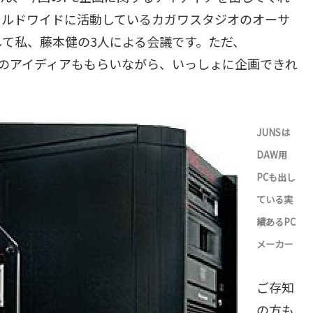
ールドワイドに活動しているカガワスタジオのオーサ
て私、藤本健の3人による会議です。ただ、
からのアイディアももらいながら、いっしょに企画できれ
JUNSは
DAW用
PCも出し
ている実
績あるPC
メーカー
ご存知
の方も