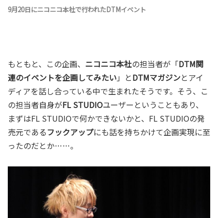
9月20日にニコニコ本社で行われたDTMイベント
もともと、この企画、
ニコニコ本社
の担当者が「
DTM関
連のイベントを企画してみたい
」と
DTMマガジン
とアイ
ディアを話し合っている中で生まれたそうです。そう、こ
の担当者自身が
FL STUDIO
ユーザーということもあり、
まずはFL STUDIOで何かできないかと、FL STUDIOの発
売元である
フックアップ
にも話を持ちかけて企画実現に至
ったのだとか……。