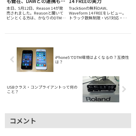
も健在、DAWとの連携も強
14 FREEの実力
化され、LANDRから発売に
本日、5月12日、Reason 14が発
Tracktionの無料DAW、
売されました。Reasonと聞いて
Waveform 14 FREEをレビュー。
ピンとくる方は、かなりのDTM歴
トラック数無制限・VST対応・書
の方かもしれませんが、
き出し制限なしの実力を、インス
「Reasonってまだあったの
トールから打ち込み、ボーカル録
か！」という方も少なくないと思
音、AI機能Assistant、有償版Pro
います。Reasonはもともとスウ
との違いまで詳しく解説します。
ェーデンのProp...
iPhone5でDTM環境はよくなるの？互換性
は？
USBクラス・コンプライアントって何の
こと？
コメント