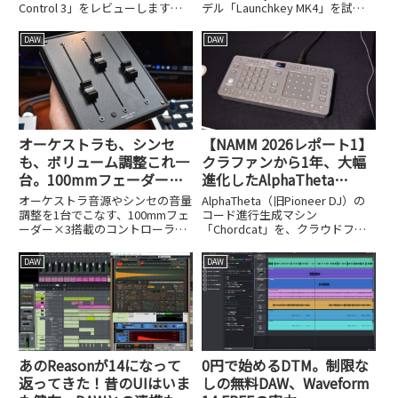
Control 3」をレビューします。
デル「Launchkey MK4」を試し
約2万円という価格と、空きスペ
ました。Cubaseとの完全連携な
ースに収まるサイズ感を紹介しま
ど進化ポイントを解説します。
DAW
DAW
す。
オーケストラも、シンセ
【NAMM 2026レポート1】
も、ボリューム調整これ一
クラファンから1年、大幅
台。100mmフェーダー×3
進化したAlphaTheta
のGhost Note Audio
TORAIZのコード進行生成
オーケストラ音源やシンセの音量
AlphaTheta（旧Pioneer DJ）の
Conductor Mark II
マシン、Chordcatの実力
調整を1台でこなす、100mmフェ
コード進行生成マシン
ーダー×3搭載のコントローラ
「Chordcat」を、クラウドファ
「Conductor Mark II」をレビュー
ンディングから1年後の進化を踏
します。
まえてレビューします。
DAW
DAW
あのReasonが14になって
0円で始めるDTM。制限な
返ってきた！昔のUIはいま
しの無料DAW、Waveform