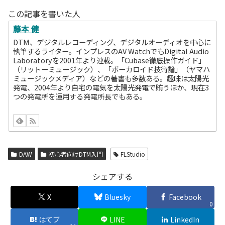
この記事を書いた人
藤本 健
DTM、デジタルレコーディング、デジタルオーディオを中心に
執筆するライター。インプレスのAV WatchでもDigital Audio
Laboratoryを2001年より連載。「Cubase徹底操作ガイド」
（リットーミュージック）、「ボーカロイド技術論」（ヤマハ
ミュージックメディア）などの著書も多数ある。趣味は太陽光
発電、2004年より自宅の電気を太陽光発電で賄うほか、現在3
つの発電所を運用する発電所長でもある。
DAW
初心者向けDTM入門
FLStudio
シェアする
X
Bluesky
Facebook
0
はてブ
LINE
LinkedIn