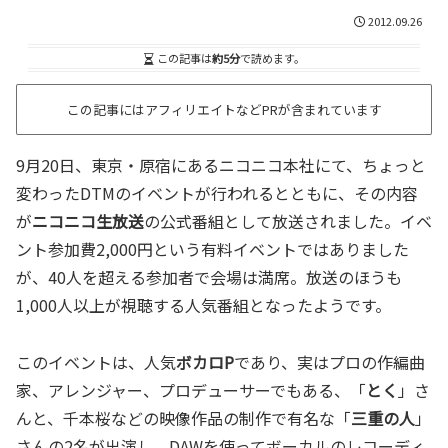
2012.09.26
この記事は
約5分
で読めます。
この記事にはアフィリエイトなどPRが含まれています
9月20日、東京・原宿にあるニコニコ本社にて、ちょっと
変わったDTMのイベントが行われるとともに、その内容
が
ニコニコ生放送
の公式番組として放送されました。イベ
ント参加費2,000円という有料イベントではありました
が、40人を超える参加者で会場は満席。放送のほうも
1,000人以上が視聴する人気番組となったようです。
このイベントは、人気
ボカロP
であり、実はプロの作編曲
家、アレンジャー、プロデューサーでもある、「
とく
」さ
んと、千本桜などの映像作品の制作で有名な「
三重の人
」
さんの2名が出演し、DAWを使ってボーカルのレコーディ