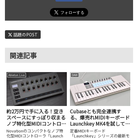
話題のPOST
関連記事
Ableton Live
DAW
約2万円で手に入る！空き
Cubaseとも完全連携す
スペースにすっぽり収まる
る、爆売れMIDIキーボード
ノブ特化型MIDIコントロー
Launchkey MK4を試してみ
ラ、Novation Launch
た
Novationのコンパクトなノブ特
定番MIDIキーボード
Control 3
化型MIDIコントローラ「Launch
「Launchkey」シリーズの最新モ