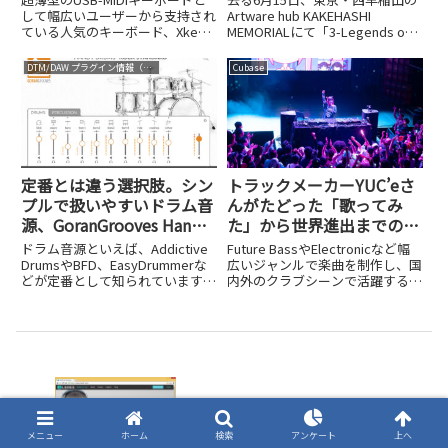
内蔵のXsynthが仲間入り
Synthesizer～デジタルシ
して幅広いユーザーから支持され
Artware hub KAKEHASHI
ている人気のキーボード、Xkey
MEMORIALにて「3-Legends of
ンセ黎明期～」レポート
シリーズ。誕生から12年以上が
Digital Synthesizer～デジタルシ
経過する中で、25鍵に加えて37
ンセ黎明期～」というユニークな
DTM/DAW プラグイン情報（VST AU AAX）
Cubase
鍵が登場したり、それぞれに
イベントが開催されました。これ
Bluetooth-MIDI対応のXkey Airが
は公益...
登...
定番とは違う選択肢。シン
トラックメーカーYUC’eさ
プルで扱いやすいドラム音
んがたどった「歌ってみ
源、GoranGrooves Handy
た」から世界進出までの道
Drumsシリーズ
のり
ドラム音源といえば、Addictive
Future BassやElectronicなど幅
DrumsやBFD、EasyDrummerな
広いジャンルで楽曲を制作し、国
どが定番として知られています
内外のクラブシーンで活躍するア
が、「もっとシンプルで軽快に使
ーティスト・YUC'e（ゆーしえ）
えるものはないか」と感じている
@yuce_eさん。小学生時代のミ
人も多いのではないでしょうか。
ュージカル経験から始まり、ニコ
今回紹介するのは、アメリカのプ
ニコ動画での「歌ってみた」を経
ロドラマ...
て...
マスタリングを人工知能が行う時代に!?
メニュー
ホーム
検索
アンケート
上へ