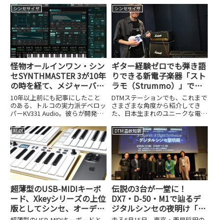
シンセサイザ
シンセサイザ
怪物オールインワン・シン
ギター経験ゼロでも弾き語
セSYNTHMASTER 3が10年
りできる新電子楽器「スト
の時を経て、メジャーバー
ラモ（Strummo）」でア
ジョンアップ！
ンプシミュレーターがもっ
10年以上前にも記事にしたこと
DTMステーションでも、これまで
と楽しくなる!?
のある、トルコの実力派デベロッ
さまざまな角度から紹介してき
パーKV331 Audio。彼らが開発す
た、日本生まれのユニークな電子
るSYNTHMASTERシリーズは、圧
楽器、インスタコード
倒的なコストパフォーマンスと、
（InstaChord）。そのインスタコ
MIDI
DTM温故知新
アナログからウェーブテーブルま
ードの姉妹製品として、ギターが
で網羅する懐の深さで、世界中の
弾けなくても弾き語りができてし
ユーザーに愛...
まう新製品、ストラモ（Stru...
超薄型のUSB-MIDIキーボ
伝説の3台が一堂に！
ード、Xkeyシリーズの上位
DX7・D-50・M1で辿るデ
版としてシンセ、オーディ
ジタルシンセの夜明け「3-
オ/MIDIインターフェイス
Legends of Digital
超薄型のUSB-MIDIキーボードと
去る6月15日、東京・西早稲田の