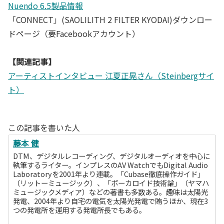
Nuendo 6.5製品情報
「CONNECT」(SAOLILITH 2 FILTER KYODAI)ダウンロー
ドページ（要Facebookアカウント）
【関連記事】
アーティストインタビュー 江夏正晃さん（Steinbergサイ
ト）
この記事を書いた人
藤本 健
DTM、デジタルレコーディング、デジタルオーディオを中心に
執筆するライター。インプレスのAV WatchでもDigital Audio
Laboratoryを2001年より連載。「Cubase徹底操作ガイド」
（リットーミュージック）、「ボーカロイド技術論」（ヤマハ
ミュージックメディア）などの著書も多数ある。趣味は太陽光
発電、2004年より自宅の電気を太陽光発電で賄うほか、現在3
つの発電所を運用する発電所長でもある。