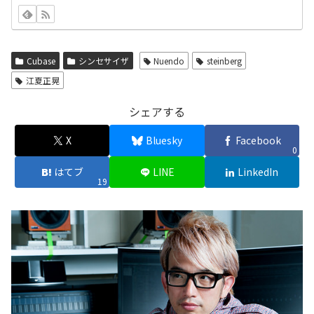
Cubase
シンセサイザ
Nuendo
steinberg
江夏正晃
シェアする
X
Bluesky
Facebook
0
はてブ
LINE
LinkedIn
19