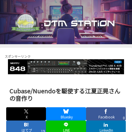
スポンサーリンク
Cubase/Nuendoを駆使する江夏正晃さん
の音作り
X
Bluesky
Facebook
0
はてブ
LINE
LinkedIn
19