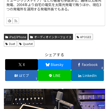
ミュージックメディア）などの著書も多数ある。趣味は太陽光
発電、2004年より自宅の電気を太陽光発電で賄うほか、現在3
つの発電所を運用する発電所長でもある。
iPad/iPhone
オーディオインターフェイス
APOGEE
Duet
Quartet
シェアする
X
Bluesky
Facebook
0
はてブ
LINE
LinkedIn
7