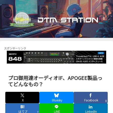
スポンサーリンク
プロ御用達オーディオIF、APOGEE製品っ
てどんなもの？
X
Bluesky
Facebook
0
はてブ
LINE
LinkedIn
7