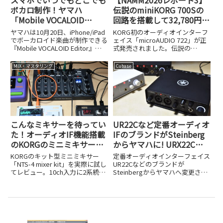
スマホでいつでもどこでも
【NAMM2026レポート3】
ボカロ制作！ヤマハ
伝説のminiKORG 700Sの
「Mobile VOCALOID
回路を搭載して32,780円!?
Editor」がAI対応でパワー
アナログフィルター内蔵オ
ヤマハは10月20日、iPhone/iPad
KORG初のオーディオインターフ
アップ
ーディオIF、KORG
でボーカロイド楽曲が制作できる
ェイス「microAUDIO 722」が正
『Mobile VOCALOID Editor』の
式発売されました。伝説の
microAUDIO 722の実力
新バージョンの提供を開始しまし
miniKORG 700Sのアナログフィル
た。月額660円というお手頃な価
ター回路を搭載した実力を32,780
MIX・マスタリング
Cubase
格設定に加え、14日間の無料体
円という価格とともに検証しま
験期間も用意されており、...
す。
こんなミキサーを待ってい
UR22Cなど定番オーディオ
た！オーディオIF機能搭載
IFのブランドがSteinberg
のKORGのミニミキサー、
からヤマハに! URX22Cや
NTS-4が超強力で便利だ！
UR22MK3など品番も変更
KORGのキット型ミニミキサー
定番オーディオインターフェイス
「NTS-4 mixer kit」を実際に試し
UR22Cなどのブランドが
てレビュー。10ch入力に2系統デ
Steinbergからヤマハへ変更され
ジタルエフェクト、
ました。URX22CやUR22MK3など
SEND/RETURNを備え、USBオー
新しい品番と変更の背景を解説し
ディオ/MIDIインターフェイス機
ます。
能も搭載。コンパクトに制作環境
を完結できる魅力を詳しく解説し
ます。