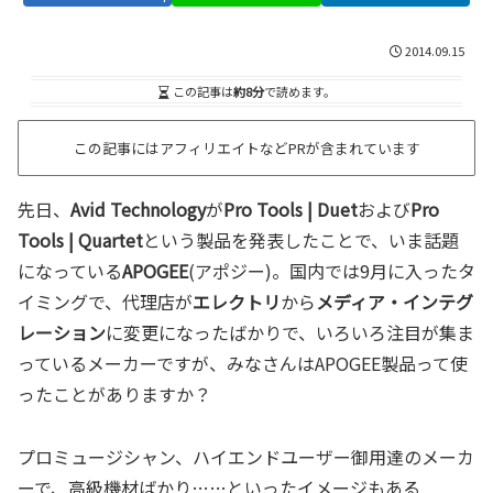
2014.09.15
この記事は
約8分
で読めます。
この記事にはアフィリエイトなどPRが含まれています
先日、
Avid Technology
が
Pro Tools | Duet
および
Pro
Tools | Quartet
という製品を発表したことで、いま話題
になっている
APOGEE
(アポジー)。国内では9月に入ったタ
イミングで、代理店が
エレクトリ
から
メディア・インテグ
レーション
に変更になったばかりで、いろいろ注目が集ま
っているメーカーですが、みなさんはAPOGEE製品って使
ったことがありますか？
プロミュージシャン、ハイエンドユーザー御用達のメーカ
ーで、高級機材ばかり……といったイメージもある