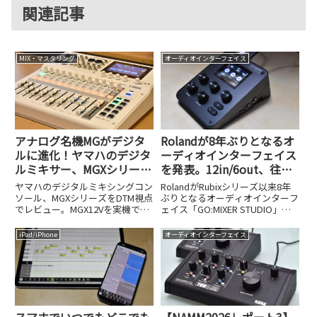
関連記事
MIX・マスタリング
オーディオインターフェイス
アナログ名機MGがデジタ
Rolandが8年ぶりとなるオ
ルに進化！ヤマハのデジタ
ーディオインターフェイス
ルミキサー、MGXシリーズ
を発表。12in/6out、往年
はDTMの強力な武器になる
の名機をモデリングしたエ
ヤマハのデジタルミキシングコン
RolandがRubixシリーズ以来8年
フェクトが魅力の
ソール、MGXシリーズをDTM視点
ぶりとなるオーディオインターフ
でレビュー。MGX12Vを実機で検
ェイス「GO:MIXER STUDIO」を
GO:MIXER STUDIO
証し、32bit/96kHz対応USBオー
NAMM Show 2026で発表しまし
ディオインターフェイス機能、モ
た。12in/6out対応や名機モデリ
iPad/iPhone
オーディオインターフェイス
ニター切り替え活用術、Cubase
ングエフェクトの魅力を解説しま
連携、microSD録音、HDMIキャ
す。
プチャまで詳しく解説します。