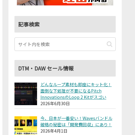
記事検索
DTM・DAW セール情報
どんなループ素材も即座にキット化！
面倒な下処理が不要になるPitch
InnovationsのLoop 2 Kitがスゴい
2026年6月30日
今、日本が一番安い！Wavesバンドル
破格の秘密は「開発費回収」にあり！
2026年4月1日