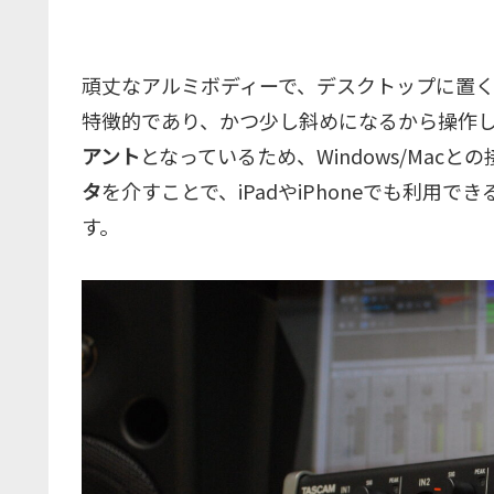
頑丈なアルミボディーで、デスクトップに置
特徴的であり、かつ少し斜めになるから操作
アント
となっているため、Windows/Mac
タ
を介すことで、iPadやiPhoneでも利用
す。