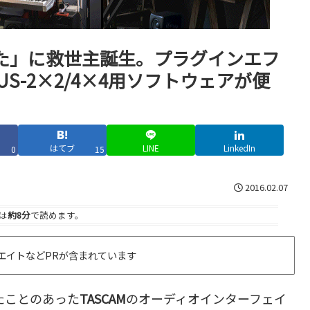
た」に救世主誕生。プラグインエフ
US-2×2/4×4用ソフトウェアが便
はてブ
LINE
LinkedIn
0
15
2016.02.07
は
約8分
で読めます。
エイトなどPRが含まれています
たことのあった
TASCAM
のオーディオインターフェイ