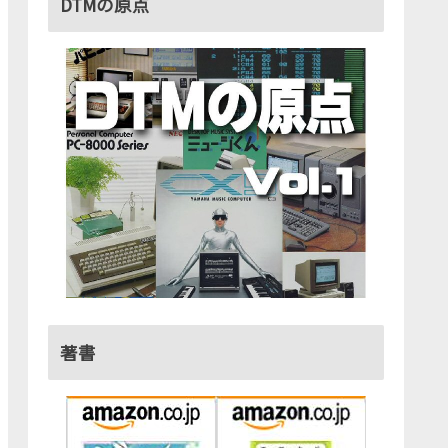
DTMの原点
著書