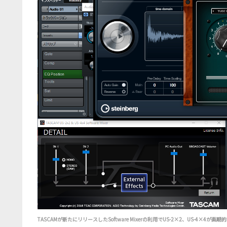
TASCAMが新たにリリースしたSoftware Mixerの利用でUS-2×2、US-4×4が画