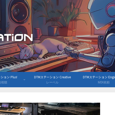
ョン Plus!
DTMステーション Creative
DTMステーション Engine
組視聴
レーベル
MIX依頼