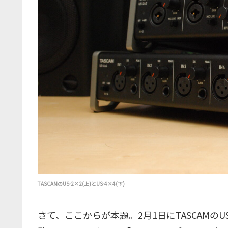
TASCAMのUS-2×2(上)とUS-4×4(下)
さて、ここからが本題。2月1日にTASCAMのU