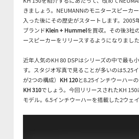
KH 150を紹介するにあたって、改めてNEU
きましょう。NEUMANNのモニタースピーカーは
入った後にその歴史がスタートします。2005
ブランド
Klein + Hummel
を買収。その後3社の
ースピーカーをリリースするようになりまし
近年人気のKH 80 DSPはシリーズの中で
す。スタジオ写真で見ることが多いのは5.25
が2つの構成）
KH 120
と8.25インチウーハ
KH 310
でしょう。今回リリースされたKH 150は
モデル。6.5インチウーハーを搭載した2ウェ