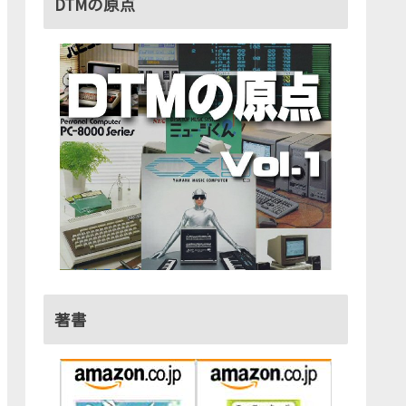
DTMの原点
著書