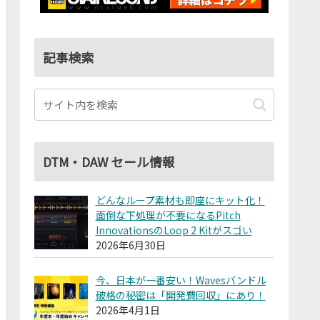
記事検索
DTM・DAW セール情報
どんなループ素材も即座にキット化！
面倒な下処理が不要になるPitch
InnovationsのLoop 2 Kitがスゴい
2026年6月30日
今、日本が一番安い！Wavesバンドル
破格の秘密は「開発費回収」にあり！
2026年4月1日