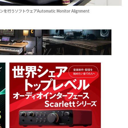
ソフトウェアAutomatic Monitor Alignment