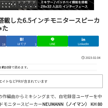
搭載した6.5インチモニタースピーカ
みた
はてブ
LINE
LinkedIn
16
3
2023.02.04
は
約10分
で読めます。
エイトなどPRが含まれています
での作編曲からミキシングまで、自宅録音ユーザーを中
ドモニタースピーカー
NEUMANN（ノイマン） KH 80