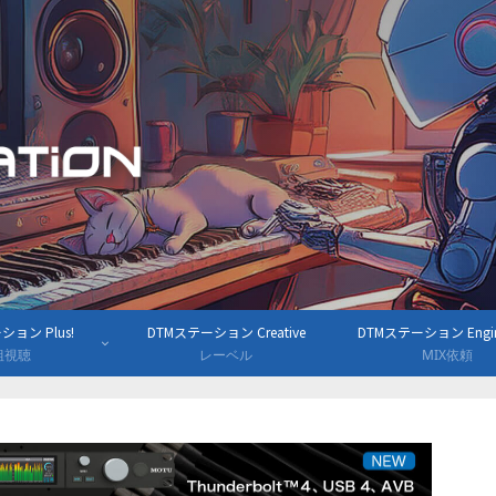
ョン Plus!
DTMステーション Creative
DTMステーション Engine
組視聴
レーベル
MIX依頼