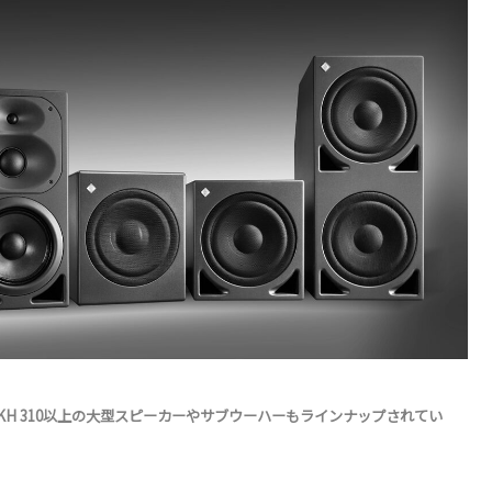
。KH 310以上の大型スピーカーやサブウーハーもラインナップされてい