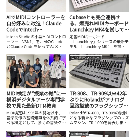
AIでMIDIコントローラーを
Cubaseとも完全連携す
自分好みに改造！Claude
る、爆売れMIDIキーボード
CodeでIntech
Launchkey MK4を試してみ
Studio「VSN1」をVUメー
た
Intech Studioの小型MIDIコントロ
定番MIDIキーボード
ター化してみた
ーラー「VSN1」を、AIのClaude
「Launchkey」シリーズの最新モ
とClaude Codeを使ってVUメー
デル「Launchkey MK4」を試し
ターに改造。プログラミング知識
ました。Cubaseとの完全連携な
ゼロから半日で完成させた手順
ど進化ポイントを解説します。
MIDI
DJ/トラックメイキング
を、PythonやLuaのコード例とと
もに紹介します。
MIDI検定が“授業の軸”に─
TR-808、TR-909以来42年
横浜デジタルアーツ専門学
ぶりにRolandがアナログ
校で見た最新DTM教育
回路搭載のフラグシップ
機、TR-1000を発表。PCと
MIDI検定は1995年の開始以来、
RolandがTR-808、TR-909の後継
の接続性も完璧
音楽制作の基礎知識を体系的に学
となる新たなフラグシップのリズ
べる検定として、多くの音楽クリ
ムマシン、TR-1000を発表しまし
エイターに活用されてきました。
た。税込みの実売想定価格は
DTMステーションでも、これまで
330,000円、発売は2025年10月11
DTM温故知新
DTM温故知新