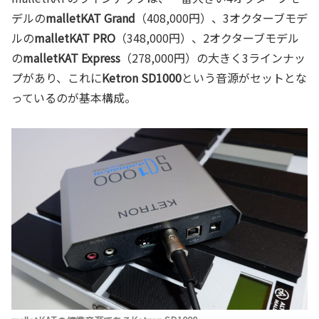
デルの
malletKAT Grand
（408,000円）、3オクターブモデ
ルの
malletKAT PRO
（348,000円）、2オクターブモデル
の
malletKAT Express
（278,000円）の大きく3ラインナッ
プがあり、これに
Ketron SD1000
という音源がセットとな
っているのが基本構成。