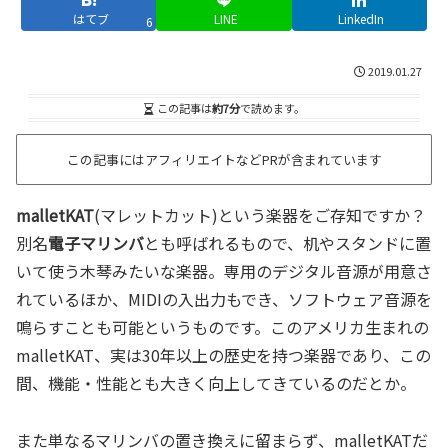
はてブ
LINE
LinkedIn
6
2019.01.27
この記事は
約7分
で読めます。
この記事にはアフィリエイトなどPRが含まれています
malletKAT
(マレットカット)という楽器をご存知ですか？
別名
電子マリンバ
とも呼ばれるもので、机やスタンドに置
いて使う木琴みたいな楽器。専用のデジタル音源が用意さ
れているほか、MIDIの入出力もでき、ソフトウェア音源を
鳴らすことも可能というものです。このアメリカ生まれの
malletKAT、実は30年以上の歴史を持つ楽器であり、この
間、機能・性能とも大きく向上してきているのだとか。
また単なるマリンバの置き換えに留まらず、malletKATだ