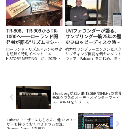
何度か取り上げてきましたが、
日を予定をしています。このTR-
MIDI検定 2級や3級など取得され
1000にはTR-808お...
た読者の方も少なく...
TR-808、TR-909からTR-
UVIファウンダーが語る、
1000へ──ローランド開
サンプリング一筋25年の歴
発者が語る“リズムマシン
史――フロッピーディスク時代
45年の系譜”とアナログ復
から最先端のFalconまで
ローランド・リズムマシンの歴史
強力なサンプラーエンジンとスク
活の真実
を紐解く特別イベント「TR
リプティング機能を備えたソフト
HISTORY MEETING」が、2025年
ウェア「Falcon」をはじめ、膨大
10月18日、東京・原宿にある
なサウンドライブラリで知られる
Roland Store Tokyoで開催されま
フランスのメーカー、UVI。先
した。登壇者は、TR-808や909の
日、そのファウンダー（創業者）
開発を手がけた菊本忠...
であるAlain Etchar（アラン・エ
ッシャー）さ...
Steinbergが32bitINTEGER/384kHzの業界
最高クラスのオーディオインターフェイ
ス、AXR4Tをリリース
Cubaseユーザーはもちろん、他DAWユー
ザーも持っておくべきドラム音源、
Groove Agent 5の威力