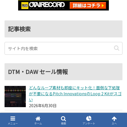
記事検索
DTM・DAW セール情報
どんなループ素材も即座にキット化！面倒な下処理
が不要になるPitch InnovationsのLoop 2 Kitがスゴ
い
2026年6月30日
今、日本が一番安い！Wavesバンドル破格の秘密は
メニュー
ホーム
検索
アンケート
上へ
「開発費回収」にあり！