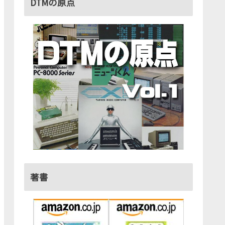
DTMの原点
著書