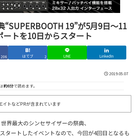
PERBOOTH 19”が5月9日～11
レポートを10日からスタート
はてブ
LINE
LinkedIn
206
2
2019.05.07
は
約6分
で読めます。
エイトなどPRが含まれています
、世界最大のシンセサイザーの祭典、
年からスタートしたイベントなので、今回が4回目となるも