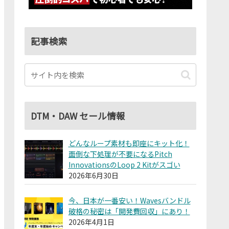
記事検索
DTM・DAW セール情報
どんなループ素材も即座にキット化！
面倒な下処理が不要になるPitch
InnovationsのLoop 2 Kitがスゴい
2026年6月30日
今、日本が一番安い！Wavesバンドル
破格の秘密は「開発費回収」にあり！
2026年4月1日