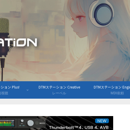
ョン Plus!
DTMステーション Creative
DTMステーション Engine
組視聴
レーベル
MIX依頼