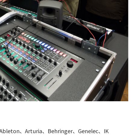
、Arturia、Behringer、Genelec、IK