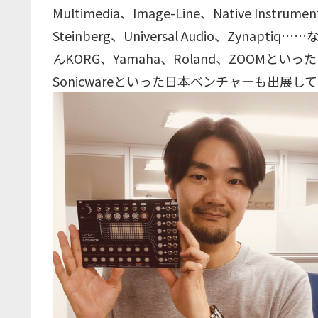
Multimedia、Image-Line、Native Instru
Steinberg、Universal Audio、Zy
んKORG、Yamaha、Roland、ZOOMと
Sonicwareといった日本ベンチャーも出展