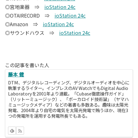
◎宮地楽器 ⇒
ioStation 24c
◎OTAIRECORD ⇒
ioStation 24c
◎Amazon ⇒
ioStation 24c
◎サウンドハウス ⇒
ioStation 24c
この記事を書いた人
藤本 健
DTM、デジタルレコーディング、デジタルオーディオを中心に
執筆するライター。インプレスのAV WatchでもDigital Audio
Laboratoryを2001年より連載。「Cubase徹底操作ガイド」
（リットーミュージック）、「ボーカロイド技術論」（ヤマハ
ミュージックメディア）などの著書も多数ある。趣味は太陽光
発電、2004年より自宅の電気を太陽光発電で賄うほか、現在3
つの発電所を運用する発電所長でもある。