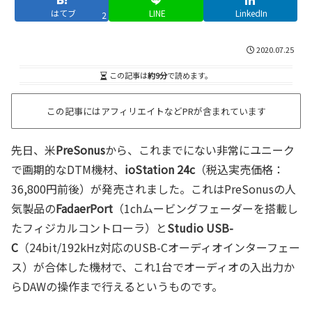
はてブ
LINE
LinkedIn
2
2020.07.25
この記事は
約9分
で読めます。
この記事にはアフィリエイトなどPRが含まれています
先日、米
PreSonus
から、これまでにない非常にユニーク
で画期的なDTM機材、
ioStation 24c
（税込実売価格：
36,800円前後）が発売されました。これはPreSonusの人
気製品の
FadaerPort
（1chムービングフェーダーを搭載し
たフィジカルコントローラ）と
Studio USB-
C
（24bit/192kHz対応のUSB-Cオーディオインターフェー
ス）が合体した機材で、これ1台でオーディオの入出力か
らDAWの操作まで行えるというものです。