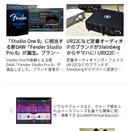
す。初心者が失敗しないための選
NAMM Show 2026で発表しまし
定ポイントを紹介します。
た。12in/6out対応や名機モデリ
Studio One/Studio Pro
Cubase
ングエフェクトの魅力を解説しま
す。
「Studio One 8」に相当す
UR22Cなど定番オーディオ
る新DAW「Fender Studio
IFのブランドがSteinberg
Pro 8」が誕生。ブランド
からヤマハに! URX22Cや
変更とともに新UI・AIノー
UR22MK3など品番も変更
Studio Oneの後継となる新
定番オーディオインターフェイス
ト変換・Fender公式アン
DAW「Fender Studio Pro 8」が
UR22Cなどのブランドが
誕生しました。ブランド変更の経
Steinbergからヤマハへ変更され
プが一気に統合
緯と、新UI、AIノート変換、
ました。URX22CやUR22MK3など
Fender公式アンプ統合など進化
新しい品番と変更の背景を解説し
のポイントを解説します。
ます。
ソウルやブルースなど、グルーブ感あふ
れるベースフレーズを誰でも簡単に制
作・演奏できるUJAMのVirtual Bassist
DANDYが誕生