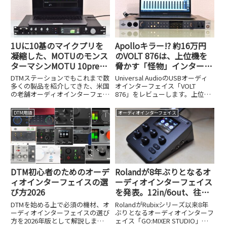
1Uに10基のマイクプリを
Apolloキラー!? 約16万円
凝縮した、MOTUのモンス
のVOLT 876は、上位機を
ターマシンMOTU 10preが
脅かす「怪物」インターフ
発売開始！
ェイスだった
DTMステーションでもこれまで数
Universal AudioのUSBオーディ
多くの製品を紹介してきた、米国
オインターフェイス「VOLT
の老舗オーディオインターフェイ
876」をレビューします。上位モ
スメーカー、MOTU。そのMOTU
デルApolloを脅かすほどの実力を
から、1Uラックマウントサイズ
約16万円という価格とともに検
DTM用語
オーディオインターフェイス
という限られたスペースに、10
証しました。
基ものマイクプリアンプを搭載し
た強力なオーディオインタ...
DTM初心者のためのオーデ
Rolandが8年ぶりとなるオ
ィオインターフェイスの選
ーディオインターフェイス
び方2026
を発表。12in/6out、往年
の名機をモデリングしたエ
DTMを始める上で必須の機材、オ
RolandがRubixシリーズ以来8年
フェクトが魅力の
ーディオインターフェイスの選び
ぶりとなるオーディオインターフ
方を2026年版として解説しま
ェイス「GO:MIXER STUDIO」を
GO:MIXER STUDIO