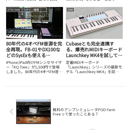
るSYNTHMASTERシリーズは、圧
約2万円という価格と、空きスペ
倒的なコストパフォーマンスと、
ースに収まるサイズ感を紹介しま
DTM/DAW プラグイン情報（VST AU AAX）
DAW
アナログからウェーブテーブルま
す。
で網羅する懐の深さで、世界中の
ユーザーに愛...
80年代の4オペFM音源を完
Cubaseとも完全連携す
全再現。FB-01やDX100な
る、爆売れMIDIキーボード
どのSysExも使える
Launchkey MK4を試してみ
iPhone/iPad用シンセ、KQ
た
iPhone/iPad向けFMシンセサイザ
定番MIDIキーボード
Tixieが1,500円で誕生
ー「KQ Tixie」が1,500円で登場
「Launchkey」シリーズの最新モ
しました。80年代の4オペFM音源
デル「Launchkey MK4」を試し
を再現し、FB-01やDX100などの
ました。Cubaseとの完全連携な
SysExにも対応します。
ど進化ポイントを解説します。
無料のアンプシミュレータPOD Farm
Freeって使ったことある？