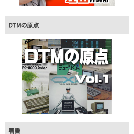
DTMの原点
著書