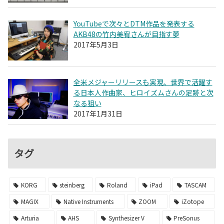
YouTubeで次々とDTM作品を発表する
AKB48の竹内美宥さんが目指す夢
2017年5月3日
全米メジャーリリースも実現、世界で活躍す
る日本人作曲家、ヒロイズムさんの足跡と次
なる狙い
2017年1月31日
タグ
KORG
steinberg
Roland
iPad
TASCAM
MAGIX
Native Instruments
ZOOM
iZotope
Arturia
AHS
Synthesizer V
PreSonus