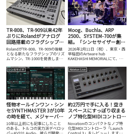
TR-808、TR-909以来42年
Moog、Buchla、ARP
ぶりにRolandがアナログ
2500、SYSTEM-700が集
回路搭載のフラグシップ
結。「シンセサイザー創世
機、TR-1000を発表。PCと
記」から見えたモジュラー
RolandがTR-808、TR-909の後継
2026年2月11日（祝）、東京・西
の接続性も完璧
文化60年の系譜
となる新たなフラグシップのリズ
早稲田のArtware hub
ムマシン、TR-1000を発表しまし
KAKEHASHI MEMORIALにて、
た。税込みの実売想定価格は
「"シンセサイザー創世記" 進化
330,000円、発売は2025年10月11
するモジュラー・シンセシス」と
シンセサイザ
Ableton Live
日を予定をしています。このTR-
題したイベントが開催されまし
1000にはTR-808お...
た。これは公益財団法人かけはし
芸術文化振...
怪物オールインワン・シン
約2万円で手に入る！空き
セSYNTHMASTER 3が10年
スペースにすっぽり収まる
の時を経て、メジャーバー
ノブ特化型MIDIコントロー
ジョンアップ！
ラ、Novation Launch
10年以上前にも記事にしたこと
Novationのコンパクトなノブ特
Control 3
のある、トルコの実力派デベロッ
化型MIDIコントローラ「Launch
パーKV331 Audio。彼らが開発す
Control 3」をレビューします。