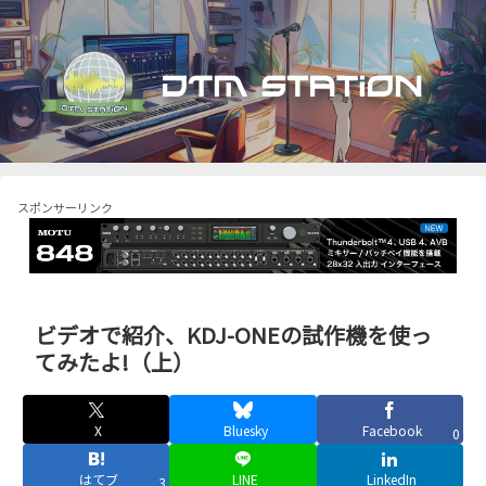
スポンサーリンク
ビデオで紹介、KDJ-ONEの試作機を使っ
てみたよ!（上）
X
Bluesky
Facebook
0
はてブ
LINE
LinkedIn
3