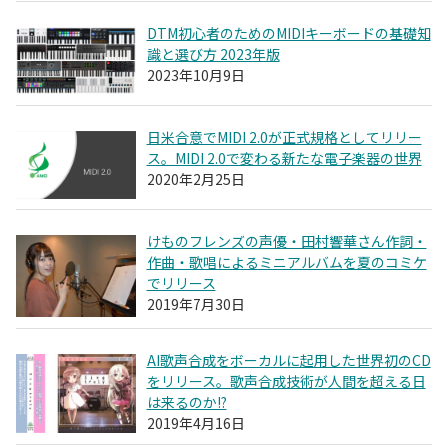
DTM初心者のためのMIDIキーボードの基礎知
識と選び方 2023年版
2023年10月9日
日米合意でMIDI 2.0が正式規格としてリリー
ス。MIDI 2.0で変わる新たな電子楽器の世界
2020年2月25日
けものフレンズの声優・田村響華さん作詞・
作曲・歌唱によるミニアルバムを夏のコミケ
でリリース
2019年7月30日
AI歌声合成をボーカルに起用した世界初のCD
をリリース。歌声合成技術が人間を超える日
は来るのか!?
2019年4月16日