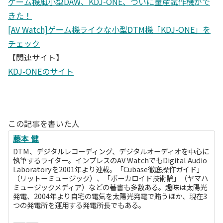
ゲーム機風小型DAW、KDJ-ONE、ついに量産試作機がで
きた！
[AV Watch]ゲーム機ライクな小型DTM機「KDJ-ONE」を
チェック
【関連サイト】
KDJ-ONEのサイト
この記事を書いた人
藤本 健
DTM、デジタルレコーディング、デジタルオーディオを中心に
執筆するライター。インプレスのAV WatchでもDigital Audio
Laboratoryを2001年より連載。「Cubase徹底操作ガイド」
（リットーミュージック）、「ボーカロイド技術論」（ヤマハ
ミュージックメディア）などの著書も多数ある。趣味は太陽光
発電、2004年より自宅の電気を太陽光発電で賄うほか、現在3
つの発電所を運用する発電所長でもある。