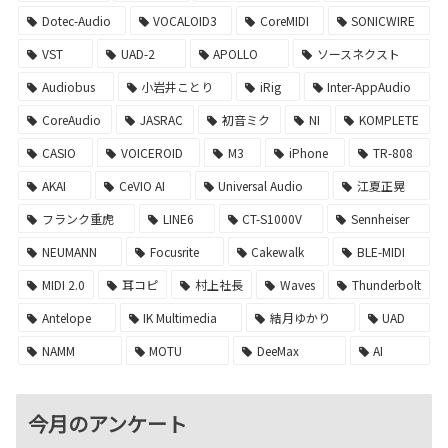
Dotec-Audio
VOCALOID3
CoreMIDI
SONICWIRE
VST
UAD-2
APOLLO
ソースネクスト
Audiobus
小岩井ことり
iRig
Inter-AppAudio
CoreAudio
JASRAC
初音ミク
NI
KOMPLETE
CASIO
VOICEROID
M3
iPhone
TR-808
AKAI
CeVIO AI
Universal Audio
江夏正晃
フランク重虎
LINE6
CT-S1000V
Sennheiser
NEUMANN
Focusrite
Cakewalk
BLE-MIDI
MIDI 2.0
耳コピ
村上社長
Waves
Thunderbolt
Antelope
IK Multimedia
結月ゆかり
UAD
NAMM
MOTU
DeeMax
AI
今月のアンケート