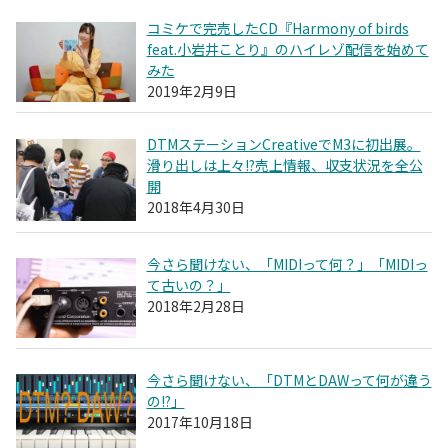
コミケで完売したCD『Harmony of birds
feat.小岩井ことり』のハイレゾ配信を始めて
みた
2019年2月9日
DTMステーションCreativeでM3に初出展。
滑り出しは上々!?売上情報、収支状況を全公
開
2018年4月30日
今さら聞けない、「MIDIって何？」「MIDIっ
て古いの？」
2018年2月28日
今さら聞けない、「DTMとDAWって何が違う
の!?」
2017年10月18日