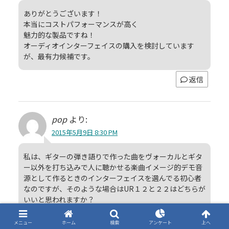
ありがとうございます！
本当にコストパフォーマンスが高く
魅力的な製品ですね！
オーディオインターフェイスの購入を検討しています
が、最有力候補です。
返信
pop
より:
2015年5月9日 8:30 PM
私は、ギターの弾き語りで作った曲をヴォーカルとギタ
ー以外を打ち込みで人に聴かせる楽曲イメージ的デモ音
源として作るときのインターフェイスを選んでる初心者
なのですが、そのような場合はUR１２と２２はどちらが
いいと思われますか？
返信
メニュー
ホーム
検索
アンケート
上へ