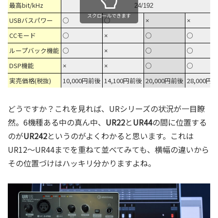
最高bit/kHz
24/192
スクロールできます
USBバスパワー
○
○
×
×
CCモード
○
○
○
×
ループバック機能
○
○
○
×
DSP機能
○
○
×
×
実売価格(税抜)
10,000円前後
14,100円前後
20,000円前後
28,000円
どうですか？これを見れば、URシリーズの状況が一目瞭
然。6機種ある中の真ん中、
UR22
と
UR44
の間に位置する
のが
UR242
というのがよくわかると思います。これは
UR12～UR44までを重ねて並べてみても、横幅の違いから
その位置づけはハッキリ分かりますよね。