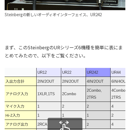
Steinbergの新しいオーディオインターフェイス、UR242
まず、このSteinbergのURシリーズ6機種を簡単に表にま
とめてみたので、以下をご覧ください。
UR12
UR22
UR242
UR44
入出力合計
2IN/2OUT
2IN/2OUT
4IN/2OUT
6IN/4OUT
2Combo,
4Combo,
アナログ入力
1XLR,1TS
2Combo
2TRS
2TRS
マイク入力
1
2
2
4
Hi-Z入力
1
1
1
2
アナログ出力
2
2RCA
2
4