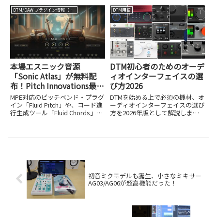
た。12in/6out対応や名機モデリ
106,700円、PRO 2：同163,900
DTM/DAW プラグイン情報（VST AU AAX）
DTM用語
ングエフェクトの魅力を解説しま
円、PRO EDGE：同247,500円）
す。
が新たに登...
本場エスニック音源
DTM初心者のためのオーデ
「Sonic Atlas」が無料配
ィオインターフェイスの選
布！Pitch Innovations最大
び方2026
70％オフのブラックフライ
MPE対応のピッチベンド・プラグ
DTMを始める上で必須の機材、オ
デーセールも開催中
イン「Fluid Pitch」や、コード進
ーディオインターフェイスの選び
行生成ツール「Fluid Chords」な
方を2026年版として解説しま
ど、革新的なMIDIパフォーマンス
す。初心者が失敗しないための選
プラグインを開発し、DTMステー
定ポイントを紹介します。
ションでも度々紹介してきたイン
ドのメーカー、Pitch I...
初音ミクモデルも誕生、小さなミキサー
AG03/AG06が超高機能だった！