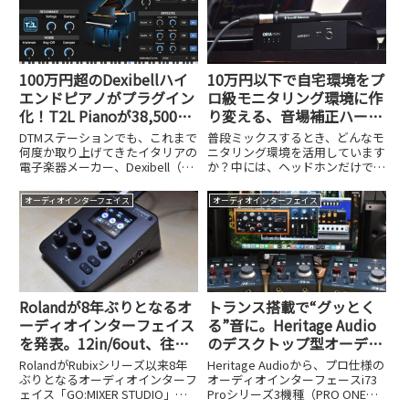
100万円超のDexibellハイ
10万円以下で自宅環境をプ
エンドピアノがプラグイン
ロ級モニタリング環境に作
化！T2L Pianoが38,500円
り変える、音場補正ハード
で発売開始
ウェアシステムAudient
DTMステーションでも、これまで
普段ミックスするとき、どんなモ
ORIA miniが登場！
何度か取り上げてきたイタリアの
ニタリング環境を活用しています
電子楽器メーカー、Dexibell（デ
か？中には、ヘッドホンだけでミ
キシーベル）。同社はヨーロッパ
ックスを完結させている、という
の元Rolandの社員たちが集まっ
方もいると思いますが、やはり客
オーディオインターフェイス
オーディオインターフェイス
て2013年に設立したメーカー
観的にミキシングを把握したり、
で、プロ向けのステージピアノか
ヘッドホンでは判断が難しい低域
ら家庭用のホーム...
の処理などを考えると、モニタ
ー...
Rolandが8年ぶりとなるオ
トランス搭載で“グッとく
ーディオインターフェイス
る”音に。Heritage Audio
を発表。12in/6out、往年
のデスクトップ型オーディ
の名機をモデリングしたエ
オインターフェイス、i73
RolandがRubixシリーズ以来8年
Heritage Audioから、プロ仕様の
フェクトが魅力の
Proシリーズ3機種が発売
ぶりとなるオーディオインターフ
オーディオインターフェースi73
ェイス「GO:MIXER STUDIO」を
Proシリーズ3機種（PRO ONE：
GO:MIXER STUDIO
NAMM Show 2026で発表しまし
税込メーカー希望小売価格