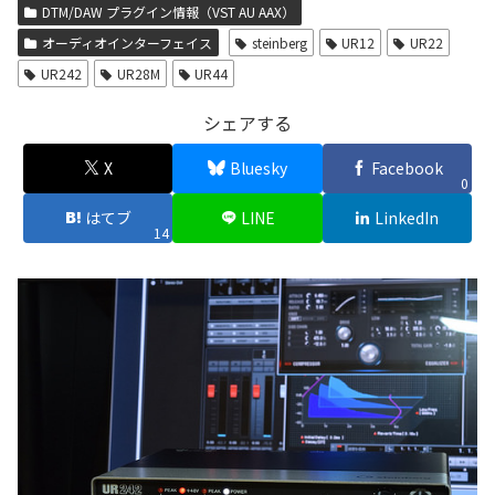
DTM/DAW プラグイン情報（VST AU AAX）
オーディオインターフェイス
steinberg
UR12
UR22
UR242
UR28M
UR44
シェアする
X
Bluesky
Facebook
0
はてブ
LINE
LinkedIn
14