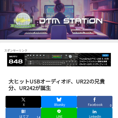
スポンサーリンク
大ヒットUSBオーディオIF、UR22の兄貴
分、UR242が誕生
X
Bluesky
Facebook
0
はてブ
LINE
LinkedIn
14