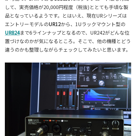
して、実売価格が20,000円程度（税抜)ととても手頃な製
品となっているようです。とはいえ、現在URシリーズは
エントリーモデルの
UR12
から、1Uラックマウント型の
UR824
まで6ラインナップとなるので、UR242がどんな位
置づけなのかが気になるところ。そこで、他の機種とどう
違うのかも整理しながらチェックしてみたいと思います。