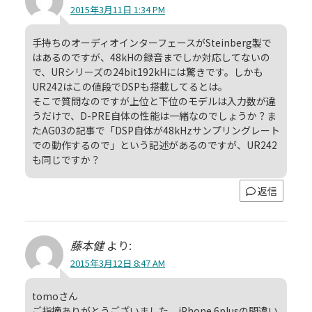
2015年3月11日 1:34 PM
手持ちのオーディオインターフェースがSteinberg製で
はあるのですが、48kHの録音までしか対応してないの
で、URシリーズの24bit192kHには驚きです。しかも
UR242はこの値段でDSPも搭載してるとは。
そこで質問なのですが上位と下位のモデルは入力数が違
うだけで、D-PRE自体の性能は一緒なのでしょうか？ま
たAG03の記事で「DSP自体が48kHzサンプリングレート
での動作するので」という記述があるのですが、UR242
も同じですか？
返信
藤本健
より:
2015年3月12日 8:47 AM
tomoさん
ご指摘ありがとうございました。iPhone 6plusの間違い