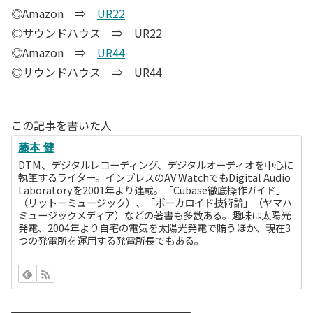
◎Amazon ⇒
UR22
◎サウンドハウス ⇒ UR22
◎Amazon ⇒
UR44
◎サウンドハウス ⇒ UR44
この記事を書いた人
藤本 健
DTM、デジタルレコーディング、デジタルオーディオを中心に
執筆するライター。インプレスのAV WatchでもDigital Audio
Laboratoryを2001年より連載。「Cubase徹底操作ガイド」
（リットーミュージック）、「ボーカロイド技術論」（ヤマハ
ミュージックメディア）などの著書も多数ある。趣味は太陽光
発電、2004年より自宅の電気を太陽光発電で賄うほか、現在3
つの発電所を運用する発電所長でもある。