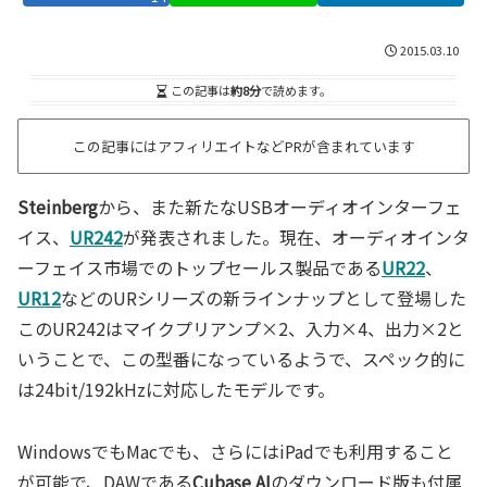
2015.03.10
この記事は
約8分
で読めます。
この記事にはアフィリエイトなどPRが含まれています
Steinberg
から、また新たなUSBオーディオインターフェ
イス、
UR242
が発表されました。現在、オーディオインタ
ーフェイス市場でのトップセールス製品である
UR22
、
UR12
などのURシリーズの新ラインナップとして登場した
このUR242はマイクプリアンプ×2、入力×4、出力×2と
いうことで、この型番になっているようで、スペック的に
は24bit/192kHzに対応したモデルです。
WindowsでもMacでも、さらにはiPadでも利用すること
が可能で、DAWである
Cubase AI
のダウンロード版も付属