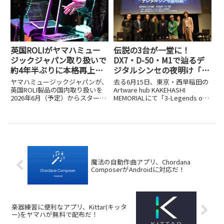
選び」という記事で紹介している
もに紹介します。
ので、ここではMIDI...
英国ROLIがヤマハミュー
伝説の3台が一堂に！
ジックジャパン取り扱いで
DX7・D-50・M1で辿るデ
約4年半ぶりに本格再上
ジタルシンセの夜明け「3-
陸！手の動きで音を操る
Legends of Digital
ヤマハミュージックジャパンが、
去る6月15日、東京・西早稲田の
Airwaveなど5機種が国内発
Synthesizer～デジタルシ
英国ROLI製品の国内取り扱いを
Artware hub KAKEHASHI
2026年6月（予定）からスタート
MEMORIALにて「3-Legends of
売開始
ンセ黎明期～」レポート
します。ROLIといえば、感圧式
Digital Synthesizer～デジタルシ
のシリコン鍵盤Seaboardシリー
ンセ黎明期～」というユニークな
ズや、光るキーボードLUMIな
イベントが開催されました。これ
ど、独自の発想で音楽表現の常識
は公益...
を変えてきたブラ...
魔法の自動作曲アプリ、Chordana
ComposerがAndroidに対応だ！
楽器練習に便利なアプリ、Kittar(キッタ
ー)をヤマハが無料で配布だ！