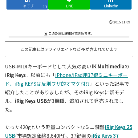
はてブ
LINE
LinkedIn
13
2015.11.09
この記事は
約8分
で読めます。
この記事にはアフィリエイトなどPRが含まれています
USB-MIDIキーボードとして人気の高い
IK Multimedia
の
iRig Keys
。以前にも「
iPhone/iPad用37鍵ミニキーボー
ド、iRig KEYSは反則ワザ的オマケ付!?
」といった記事で
紹介したことがありましたが、そのiRig Keysに新モデ
ル、
iRig Keys USB
が3機種、追加されて発売されまし
た。
たった420gという軽量コンパクトなミニ鍵盤
iRig Keys 25
USB
(市場想定価格8,640円)、37鍵盤の
iRig Keys 37