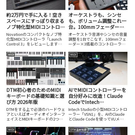
約2万円で手に入る！空き
オーケストラも、シンセ
スペースにすっぽり収まる
も、ボリューム調整これ一
ノブ特化型MIDIコントロー
台。100mmフェーダー×3
ラ、Novation Launch
のGhost Note Audio
Novationのコンパクトなノブ特
オーケストラ音源やシンセの音量
Control 3
Conductor Mark II
化型MIDIコントローラ「Launch
調整を1台でこなす、100mmフェ
Control 3」をレビューします。
ーダー×3搭載のコントローラ
約2万円という価格と、空きスペ
「Conductor Mark II」をレビュー
ースに収まるサイズ感を紹介しま
します。
MIDI
MIDI
す。
DTM初心者のためのMIDI
AIでMIDIコントローラーを
キーボードの基礎知識と選
自分好みに改造！Claude
び方 2026年版
CodeでIntech
Studio「VSN1」をVUメー
DTMをする上で必須のハードウェ
Intech Studioの小型MIDIコントロ
ター化してみた
アといえばオーディオインターフ
ーラー「VSN1」を、AIのClaude
ェイスとMIDIキーボードの2つで
とClaude Codeを使ってVUメー
しょう。オーディオインターフェ
ターに改造。プログラミング知識
イスについては「DTM初心者のた
ゼロから半日で完成させた手順
MIDI
DTM温故知新
めのオーディオインターフェイス
を、PythonやLuaのコード例とと