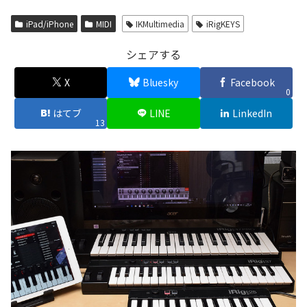
iPad/iPhone
MIDI
IKMultimedia
iRigKEYS
シェアする
X
Bluesky
Facebook
0
はてブ
LINE
LinkedIn
13