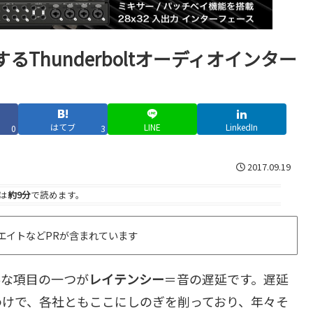
Thunderboltオーディオインター
はてブ
LINE
LinkedIn
0
3
2017.09.19
は
約9分
で読めます。
エイトなどPRが含まれています
要な項目の一つが
レイテンシー
＝音の遅延です。遅延
わけで、各社ともここにしのぎを削っており、年々そ