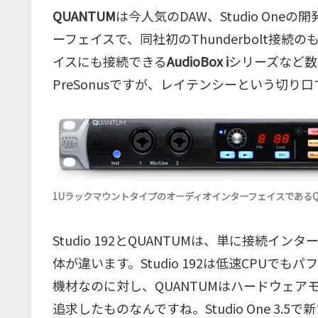
QUANTUM
は今人気のDAW、Studio One
ーフェイスで、同社初のThunderbolt接続の
イスにも接続できる
AudioBox i
シリーズなど数
PreSonusですが、レイテンシーという切り口で
1UラックマウントタイプのオーディオインターフェイスであるQ
Studio 192とQUANTUMは、単に接続
体が違います。Studio 192は低速CPUで
機材なのに対し、QUANTUMはハードウェ
追求したものなんですね。Studio One 3