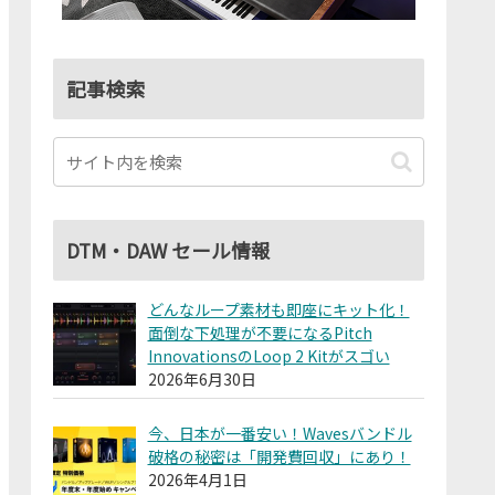
記事検索
DTM・DAW セール情報
どんなループ素材も即座にキット化！
面倒な下処理が不要になるPitch
InnovationsのLoop 2 Kitがスゴい
2026年6月30日
今、日本が一番安い！Wavesバンドル
破格の秘密は「開発費回収」にあり！
2026年4月1日