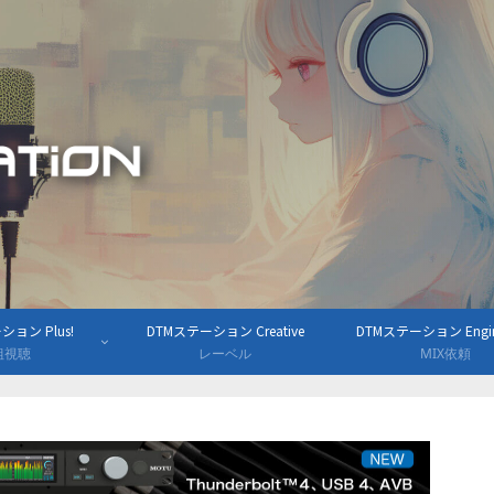
ョン Plus!
DTMステーション Creative
DTMステーション Engine
組視聴
レーベル
MIX依頼