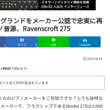
ートグランドをメーカー公認で忠実に再
Ravenscroft 275
はてブ
LINE
LinkedIn
1
5
2018.08.18
は
約8分
で読めます。
エイトなどPRが含まれています
メリカのピアノメーカーをご存知ですか？とても独特な
ーで、フラグシップであるModel 275は3,000