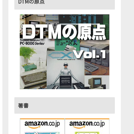
DTMの原点
著書