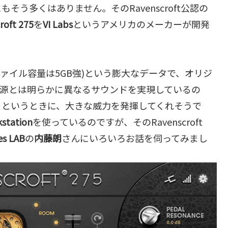
う多くはありません。そのRavenscroft公認の
roft 275
を
VI Labs
というアメリカのメーカーが開発
ファイル容量は5GB強)という膨大なデータで、オリジ
音源とは明らかに異なるサウンドを実現しているの
」というときに、大きな威力を発揮してくれそうで
kstation
を使っているのですが、そのRavenscroft
s LAB
の
内藤朗
さんにいろいろお話を伺ってみまし