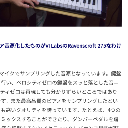
ェア音源化したものがVI LabsのRavenscroft 275なわけ
75をマルチマイクでサンプリングした音源となっています。鍵盤
を行い、ベロシティゼロの鍵盤をスッと落とした音＝
シティゼロは再現しても分かりずらいところではあり
です。また最高品質のピアノをサンプリングしたとい
も高いクオリティを誇っています。たとえば、4つの
てミックスすることができたり、ダンパーペダルを踏
た音を調整するシンパセティックレゾナンス機能が装