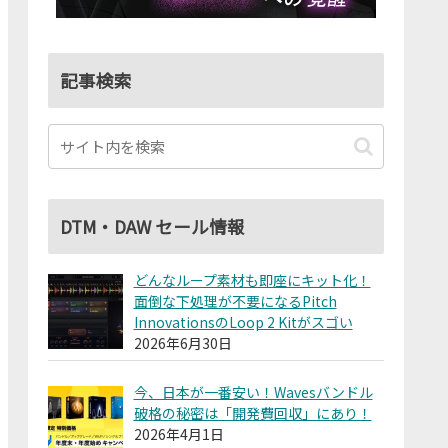
記事検索
DTM・DAW セール情報
どんなループ素材も即座にキット化！
面倒な下処理が不要になるPitch
InnovationsのLoop 2 Kitがスゴい
2026年6月30日
今、日本が一番安い！Wavesバンドル
破格の秘密は「開発費回収」にあり！
2026年4月1日