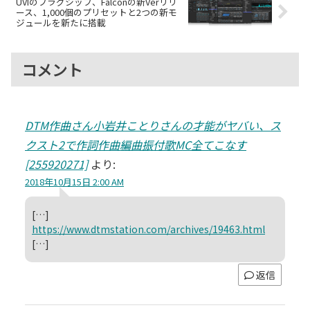
UVIのフラグシップ、Falconの新Verリリ
ース、1,000個のプリセットと2つの新モ
ジュールを新たに搭載
コメント
DTM作曲さん小岩井ことりさんの才能がヤバい、ス
クスト2で作詞作曲編曲振付歌MC全てこなす
[255920271]
より:
2018年10月15日 2:00 AM
[…]
https://www.dtmstation.com/archives/19463.html
[…]
返信