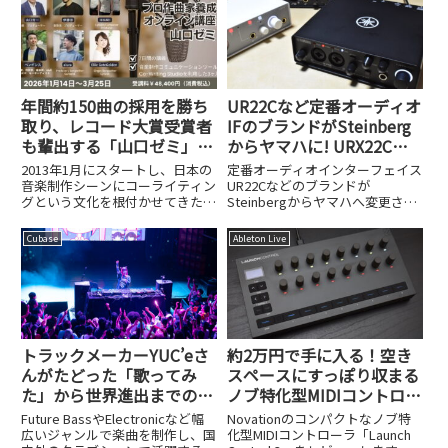
年間約150曲の採用を勝ち
UR22Cなど定番オーディオ
取り、レコード大賞受賞者
IFのブランドがSteinberg
も輩出する「山口ゼミ」の
からヤマハに! URX22Cや
凡人がプロ作曲家になるた
UR22MK3など品番も変更
2013年1月にスタートし、日本の
定番オーディオインターフェイス
めの仕組み
音楽制作シーンにコーライティン
UR22Cなどのブランドが
グという文化を根付かせてきた作
Steinbergからヤマハへ変更され
曲家育成講座「山口ゼミ」。3ヶ
ました。URX22CやUR22MK3など
月を1期として活動を続けてきた
新しい品番と変更の背景を解説し
Cubase
Ableton Live
この講座が、2025年1月をもっ
ます。
て、ついに第50期という大きな節
目を迎えます。その卒業...
トラックメーカーYUC’eさ
約2万円で手に入る！空き
んがたどった「歌ってみ
スペースにすっぽり収まる
た」から世界進出までの道
ノブ特化型MIDIコントロー
のり
ラ、Novation Launch
Future BassやElectronicなど幅
Novationのコンパクトなノブ特
Control 3
広いジャンルで楽曲を制作し、国
化型MIDIコントローラ「Launch