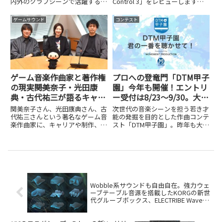
内外のクラブシーンで活躍するア
Control 3」をレビューします。
ーティスト・YUC'e（ゆーしえ）
約2万円という価格と、空きスペ
@yuce_eさん。小学生時代のミ
ースに収まるサイズ感を紹介しま
ゲームサウンド
コンテスト
ュージカル経験から始まり、ニコ
す。
ニコ動画での「歌ってみた」を経
て...
ゲーム音楽作曲家と著作権
プロへの登竜門「DTM甲子
の現実――関美奈子・光田康
園」今年も開催！エントリ
典・古代祐三が語るキャリ
ー受付は8/23～9/30。大賞
ア、制作、そして著作権管
賞金30万円。秋には作曲家
関美奈子さん、光田康典さん、古
次世代の音楽シーンを担う若き才
理
ドラフト会議も
代祐三さんという著名なゲーム音
能の発掘を目的とした作曲コンテ
楽作曲家に、キャリアや制作、著
スト「DTM甲子園」。昨年も大き
作権管理の現実についてインタビ
な盛り上がりを見せたこのイベン
ューしました。
トが、今年も開催されることが決
定しました。昨年は747名のエン
トリーから4名がプロの作曲家と
して採用されるなど、単なる...
Wobble系サウンドも自由自在。強力ウェ
ーブテーブル音源を搭載したKORGの新世
代グルーブボックス、ELECTRIBE Waveの
実力