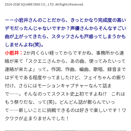
2014-2018 SQUARE ENIX CO., LTD. All Rights Reserved.
－－小岩井さんのことだから、きっとかなり完成度の高い
デモだったんじゃないですか？声優さんからそんなすごい
曲が上がってきたら、スタッフさんも戸惑ってしまうかも
しませんよね(笑)。
小岩井：
2か月くらい経ってからですかね、事務所から連
絡が来て「スクエニさんから、あの曲、使ってみたいって
連絡が来たよ」って。作詞、作曲、編曲、歌唱、録音まで
はデモである程度やってましたけど、フェイちゃんの振り
付け、さらにはモーションキャプチャーなんて話ま
で……。そんなのってスクスト史上初ですよね!? これは
もう祭りだな、って(笑)。どんどん話が膨らんでいっ
て……新しいことに挑戦できるのは好きで楽しいです！ワ
クワクが止まりませんでした！