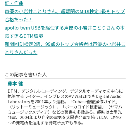
詞・作曲
声優の小岩井ことりさん、超難関のMIDI検定1級もトップ
合格だった！
apollo twin USBを駆使する声優の小岩井ことりさんの本
気すぎるDTM環境
難関MIDI検定2級、99点のトップ合格者は声優の小岩井こ
とりさんだった
この記事を書いた人
藤本 健
DTM、デジタルレコーディング、デジタルオーディオを中心に
執筆するライター。インプレスのAV WatchでもDigital Audio
Laboratoryを2001年より連載。「Cubase徹底操作ガイド」
（リットーミュージック）、「ボーカロイド技術論」（ヤマハ
ミュージックメディア）などの著書も多数ある。趣味は太陽光
発電、2004年より自宅の電気を太陽光発電で賄うほか、現在3
つの発電所を運用する発電所長でもある。