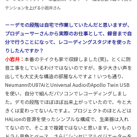
テンションを上げる小岩井さん
－－デモの段階は自宅で作業していたんだと思いますが、
プロデューサーさんから実際のお仕事として、録音まで自
分で行うことになって、レコーディングスタジオを使った
りしたんですか？
小岩井：
本番のテイクも家で収録しました(笑)。とくに防
音工事をしているわけではないのですが、多少大きい声を
出しても大丈夫な構造の部屋なんですよ！いつも通り、
NeumannのU87AiとUniversal AudioのApollo Twin USB
を使い、自分で組んだパソコンでレコーディングしまし
た。デモの段階でほぼほぼ出来上がっていたので、今と大
きくは変わってないんですよ。プロジェクトのほとんどは
HALionの音源を使ったシンプルな構成で、生楽器は入れ
てないので、そこまで複雑ではないと思います。いつもの
ドラム音色とベース、さらにシンセにアルペジエーターを