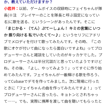
か、教えていただけますか？
小岩井：
以前、ゲームボイスの収録時にフェイちゃんが隊
長(※注 プレイヤーのことを隊長と呼ぶ設定になってい
る)に歌を送る、というシーンがあったんです。そこに
「
まじかる・（てん）ぷてーしょん！ キミの言葉に いつ
か 振り向ける 私でいたくて～♪
」というセリフにアドリ
ブでメロディを付けて歌ってみたんです。その時、『この
歌にオケが付いて曲になったら面白いですよね』ってプロ
デューサーさんと雑談をしていたのがキッカケでした。プ
ロデューサーさんは半分冗談だと思っていたようですけど
ね。その後、「よし、やってみよう！」ってすぐに作り始
めてみたんです。フェイちゃんが一番輝ける歌を作ろう、
ってCubaseでデモを作ってみました。次に現場に行った
ときに「フェイちゃんの曲を作ってみたんですよ！」って
プロデューサーさんに言ったら、キョトンとされちゃっ
て……。でも、実際に携帯を渡して曲を聴いてもらったと