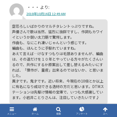
・・・
より:
2018年10月16日 12:49 AM
空恐ろしいばかりのマルチタレントっぷりですね。
声優さんで歌は当然、猛烈に抜群ですし、作詞もカワイ
イというか鋭い太刀筋で驚愕します。
作曲も、なにこれ凄いじゃんという感じです。
編曲も、ほんとうに手馴れていますね。
あえて言えば…けなすつもりは毛頭ありませんが、編曲
は、その道だけを１０年とやっている方々がたくさんい
るので、共作にするか原案出して差し替えるみたいにす
れば、「傑作が、量産」出来るのではないか、と思いま
した。
異才です。鬼才です。近い将来、今現在の10倍とか以上
に有名になり成功できる逸材の方だと思います。DTMス
テーションは先駆け情報の宝庫で、いつも大感謝してい
ます。小岩井ことりさんは、注目していきたいです♪
返信
メニュー
ホーム
検索
アンケート
上へ