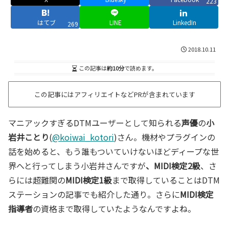
223
はてブ
LINE
LinkedIn
269
2018.10.11
この記事は
約10分
で読めます。
この記事にはアフィリエイトなどPRが含まれています
マニアックすぎるDTMユーザーとして知られる
声優
の
小
岩井ことり
(
@koiwai_kotori
)さん。機材やプラグインの
話を始めると、もう誰もついていけないほどディープな世
界へと行ってしまう小岩井さんですが
、MIDI検定2級
、さ
らには超難関の
MIDI検定1級
まで取得していることはDTM
ステーションの記事でも紹介した通り。さらに
MIDI検定
指導者
の資格まで取得していたようなんですよね。