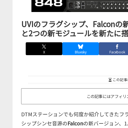
UVIのフラグシップ、Falconの
と2つの新モジュールを新たに
X
Bluesky
Facebook
この記事
この記事にはアフィリ
DTMステーションでも何度か紹介してきたフ
シップシンセ音源の
Falcon
の新バージョン、1