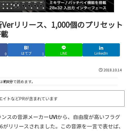
新Verリリース、1,000個のプリセット
搭載
はてブ
LINE
LinkedIn
0
1
2018.10.14
は
約8分
で読めます。
エイトなどPRが含まれています
ランスの音源メーカー
UVI
から、自由度が高いフラグ
.6がリリースされました。この音源を一言で表せば、