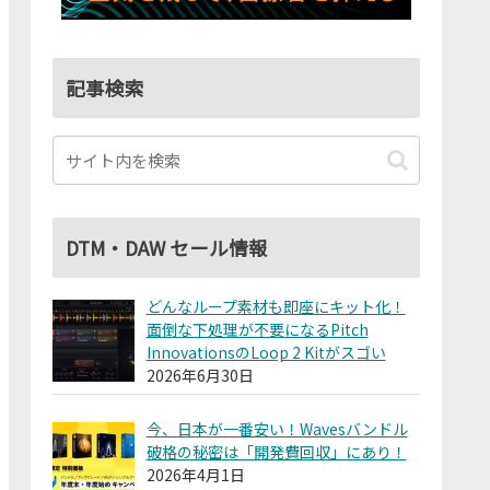
記事検索
DTM・DAW セール情報
どんなループ素材も即座にキット化！
面倒な下処理が不要になるPitch
InnovationsのLoop 2 Kitがスゴい
2026年6月30日
今、日本が一番安い！Wavesバンドル
破格の秘密は「開発費回収」にあり！
2026年4月1日