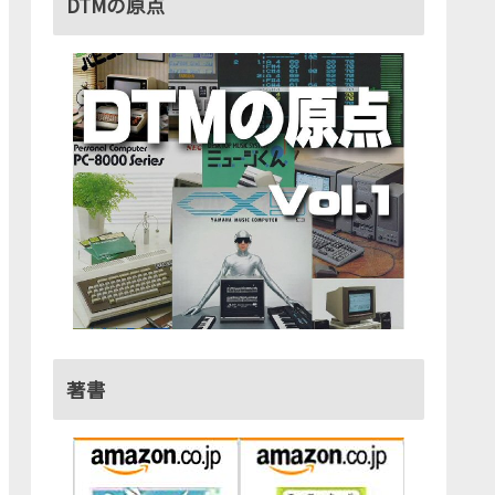
DTMの原点
著書