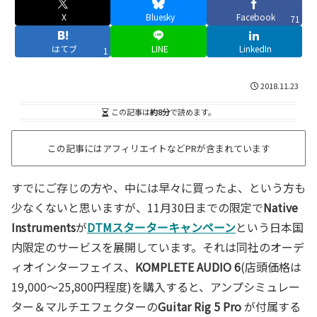
X
Bluesky
Facebook
71
はてブ
LINE
LinkedIn
1
2018.11.23
この記事は
約8分
で読めます。
この記事にはアフィリエイトなどPRが含まれています
すでにご存じの方や、中には早々に買ったよ、という方も
少なくないと思いますが、11月30日までの限定で
Native
Instruments
が
DTMスターターキャンペーン
という日本国
内限定のサービスを展開しています。それは同社のオーデ
ィオインターフェイス、
KOMPLETE AUDIO 6
(店頭価格は
19,000～25,800円程度)を購入すると、アンプシミュレー
ター＆マルチエフェクターの
Guitar Rig 5 Pro
が付属する