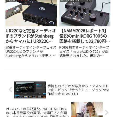
Cubase
オーディオインターフェイス
す。
UR22Cなど定番オーディオ
【NAMM2026レポート3】
IFのブランドがSteinberg
伝説のminiKORG 700Sの
からヤマハに! URX22Cや
回路を搭載して32,780円!?
UR22MK3など品番も変更
アナログフィルター内蔵オ
定番オーディオインターフェイス
KORG初のオーディオインターフ
ーディオIF、KORG
UR22Cなどのブランドが
ェイス「microAUDIO 722」が正
Steinbergからヤマハへ変更され
式発売されました。伝説の
microAUDIO 722の実力
ました。URX22CやUR22MK3など
miniKORG 700Sのアナログフィル
新しい品番と変更の背景を解説し
ター回路を搭載した実力を32,780
ます。
円という価格とともに検証しま
す。
手持ちのビデオや写真からインスタント
で曲にピッタリ合ったミュージックPVを
作成できるFASTCUT
けいおん！の平沢憂役、WHITE ALBUM2
の小木曽雪菜役の声優、米澤円さんが語
る、VOCALOID/VOICROIDの『紲星あか