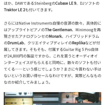
ほか、DAWであるSteinbergの
Cubase LE 9
、DJソフトの
Traktor LE 2
も付いてきます。
さらにはNative Instruments自慢の音源の数々、具体的に
はアップライトピアノの
The Gentleman
、Minimoogを再
現させたアナログシンセの
Monark
、ハイブリッドドラム
の
DrumLab
、クリエイティブディレイの
Replika
などが付
属してきます。そもそも、付属するGuitar Rig 5 Pro自体
が24,800円の製品ですから、これを買うとオーディオイ
ンターフェイスがもらえると同時に、数々のソフトも付い
てくる……という感じでしょうか？まさに今買わない手は
ないというお買い得セールなわけですが、実際どんなもの
なのか紹介してみましょう。