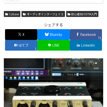
Cubase
オーディオインターフェイス
初心者向けDTM入門
シェアする
X
Bluesky
Facebook
71
はてブ
LINE
LinkedIn
1