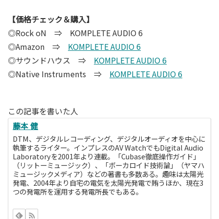
【価格チェック＆購入】
◎Rock oN ⇒ KOMPLETE AUDIO 6
◎Amazon ⇒
KOMPLETE AUDIO 6
◎サウンドハウス ⇒
KOMPLETE AUDIO 6
◎Native Instruments ⇒
KOMPLETE AUDIO 6
この記事を書いた人
藤本 健
DTM、デジタルレコーディング、デジタルオーディオを中心に
執筆するライター。インプレスのAV WatchでもDigital Audio
Laboratoryを2001年より連載。「Cubase徹底操作ガイド」
（リットーミュージック）、「ボーカロイド技術論」（ヤマハ
ミュージックメディア）などの著書も多数ある。趣味は太陽光
発電、2004年より自宅の電気を太陽光発電で賄うほか、現在3
つの発電所を運用する発電所長でもある。