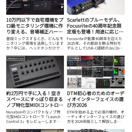
10万円以下で自宅環境をプ
Scarlettのブルーモデル、
ロ級モニタリング環境に作
Focusriteの40周年記念限
り変える、音場補正ハード
定版も登場！用途に応じた
ウェアシステムAudient
幅広いラインナップが用意
普段ミックスするとき、どんなモ
Focusriteが創業40周年を迎えた
ORIA miniが登場！
されたScarlett 4th Gen
ニタリング環境を活用しています
2025年、その節目を飾る特別モ
か？中には、ヘッドホンだけでミ
デルとしてUSB-C接続の2in/2out
ックスを完結させている、という
のオーディオインターフェイス
方もいると思いますが、やはり客
「Scarlett 2i2 Anniversary
Ableton Live
DTM用語
観的にミキシングを把握したり、
Edition（Scarlett AE）」が発...
ヘッドホンでは判断が難しい低域
の処理などを考えると、モニタ
ー...
約2万円で手に入る！空き
DTM初心者のためのオーデ
スペースにすっぽり収まる
ィオインターフェイスの選
ノブ特化型MIDIコントロー
び方2026
ラ、Novation Launch
Novationのコンパクトなノブ特
DTMを始める上で必須の機材、オ
Control 3
化型MIDIコントローラ「Launch
ーディオインターフェイスの選び
Control 3」をレビューします。
方を2026年版として解説しま
約2万円という価格と、空きスペ
す。初心者が失敗しないための選
ースに収まるサイズ感を紹介しま
定ポイントを紹介します。