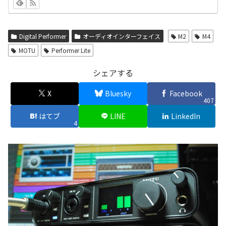
Digital Performer
オーディオインターフェイス
M2
M4
MOTU
Performer Lite
シェアする
X
Bluesky
Facebook
407
はてブ
LINE
LinkedIn
4