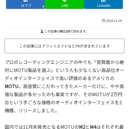
はてブ
LINE
LinkedIn
4
2019.11.24
この記事は
約11分
で読めます。
この記事にはアフィリエイトなどPRが含まれています
プロのレコーディングエンジニアの中でも「音質面から絶
対にMOTU製品を選ぶ」という人も少なくない高品位オー
ディオインターフェイスで高い評価のあるアメリカの
MOTU
。高音質にこだわってきたメーカーだけに、やや高
価な製品が多かったのも事実ですが、そのMOTUが2万円
台という手ごろな価格のオーディオインターフェイスを2
機種、リリースしました。
国内では11月末発売となるMOTUの
M2
と
M4
はそれぞれ最