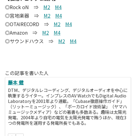
◎Rock oN ⇒
M2
M4
◎宮地楽器 ⇒
M2
M4
◎OTAIRECORD ⇒
M2
M4
◎Amazon ⇒
M2
M4
◎サウンドハウス ⇒
M2
M4
この記事を書いた人
藤本 健
DTM、デジタルレコーディング、デジタルオーディオを中心に
執筆するライター。インプレスのAV WatchでもDigital Audio
Laboratoryを2001年より連載。「Cubase徹底操作ガイド」
（リットーミュージック）、「ボーカロイド技術論」（ヤマハ
ミュージックメディア）などの著書も多数ある。趣味は太陽光
発電、2004年より自宅の電気を太陽光発電で賄うほか、現在3
つの発電所を運用する発電所長でもある。