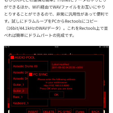
ができるほか、WiFi経由でWAVファイルをお互いにやり
とりすることができるので、非常に汎用性があって便利で
す。試しにドラムループをPCからRectoolsにコピー
（16bit/44.1kHzのWAVデータ）。これをRectools上で並
べれば簡単にドラムパートの完成です。