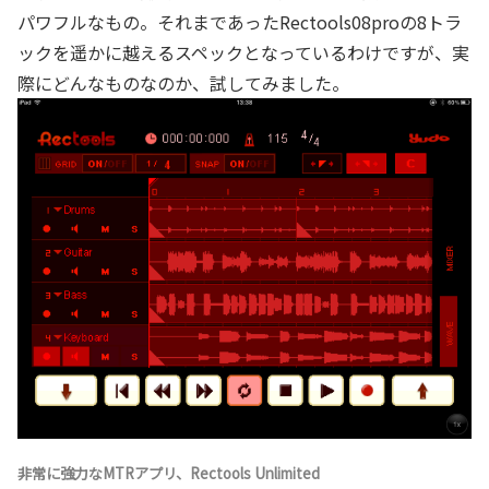
パワフルなもの。それまであったRectools08proの8トラ
ックを遥かに越えるスペックとなっているわけですが、実
際にどんなものなのか、試してみました。
非常に強力なMTRアプリ、Rectools Unlimited