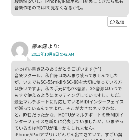
段断然安いし。iPhone/iPad用VSTi充実してきたら私も
音楽作るのではPC見なくなるかも。
返信
藤本健
より:
2011年10月8日 9:42 AM
いっぱい書き込みありがとうございます(^^)
音楽ツクール、私自身はあんまり使ってませんでした
が、いまでもSC-55mkIIやSC-88を大切に使っている方
は多いですよ。私の手元にもGS音源、XG音源はいつで
もすぐ使えるようにセッティングしていますし。ただ、
最近マルチポートに対応しているMIDIインターフェイス
が減っているんですよね。そこが大きなネックかな、
と。昨日だったかな、MOTUがマルチポートの新MIDIイ
ンターフェイスを新たに発表していましたが、いまやっ
ているのはMOTUが唯一かもしれません。
iPhone/iPadアプリはどんどん出てきていて、すごい勢