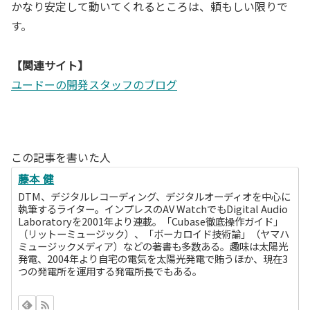
かなり安定して動いてくれるところは、頼もしい限りで
す。
【関連サイト】
ユードーの開発スタッフのブログ
この記事を書いた人
藤本 健
DTM、デジタルレコーディング、デジタルオーディオを中心に
執筆するライター。インプレスのAV WatchでもDigital Audio
Laboratoryを2001年より連載。「Cubase徹底操作ガイド」
（リットーミュージック）、「ボーカロイド技術論」（ヤマハ
ミュージックメディア）などの著書も多数ある。趣味は太陽光
発電、2004年より自宅の電気を太陽光発電で賄うほか、現在3
つの発電所を運用する発電所長でもある。