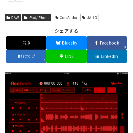
DAW
iPad/iPhone
CoreAudio
UA-1G
シェアする
X
Bluesky
Facebook
0
はてブ
LINE
LinkedIn
4