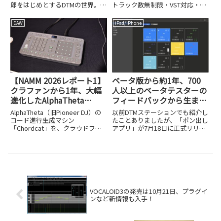
郎をはじめとするDTMの世界。
トラック数無制限・VST対応・書
イ!
RolandのSC-88ProやYAMAHAの
き出し制限なしの実力を、インス
MU100などの外部MIDI音源を、カ
トールから打ち込み、ボーカル録
DAW
iPad/iPhone
モンミュージックのレコンポーザ
音、AI機能Assistant、有償版Pro
のような数値入力のシーケンスソ
との違いまで詳しく解説します。
フト...
【NAMM 2026レポート1】
ベータ版から約1年、700
クラファンから1年、大幅
人以上のベータテスターの
進化したAlphaTheta
フィードバックから生まれ
TORAIZのコード進行生成
た日本製「ポン出しアプ
AlphaTheta（旧Pioneer DJ）の
以前DTMステーションでも紹介し
マシン、Chordcatの実力
リ」を試してみた
コード進行生成マシン
たことありましたが、「ポン出し
「Chordcat」を、クラウドファ
アプリ」が7月18日に正式リリー
ンディングから1年後の進化を踏
スされました。これはその名の通
まえてレビューします。
り、iPhoneやiPad、MacでBGMや
効果音の「ポン出し」ができるア
プリケーションで、ボタンをタッ
プするだけで...
VOCALOID3の発売は10月21日、プラグイ
ンなど新情報も入手！