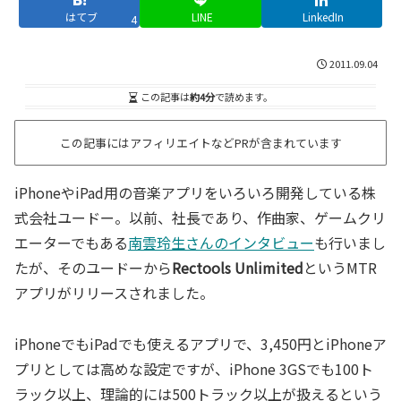
はてブ
LINE
LinkedIn
4
2011.09.04
この記事は
約4分
で読めます。
この記事にはアフィリエイトなどPRが含まれています
iPhoneやiPad用の音楽アプリをいろいろ開発している株
式会社ユードー。以前、社長であり、作曲家、ゲームクリ
エーターでもある
南雲玲生さんのインタビュー
も行いまし
たが、そのユードーから
Rectools Unlimited
というMTR
アプリがリリースされました。
iPhoneでもiPadでも使えるアプリで、3,450円とiPhoneア
プリとしては高めな設定ですが、iPhone 3GSでも100ト
ラック以上、理論的には500トラック以上が扱えるという