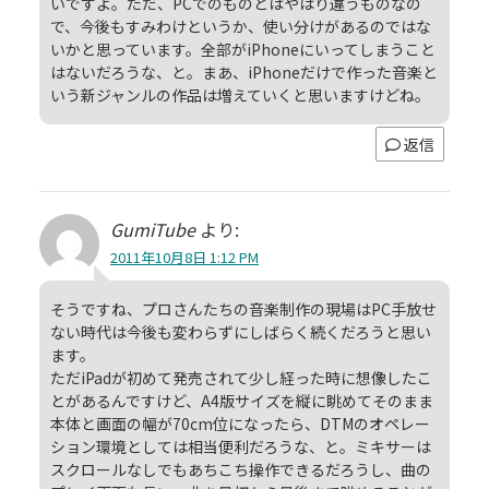
いですよ。ただ、PCでのものとはやはり違うものなの
で、今後もすみわけというか、使い分けがあるのではな
いかと思っています。全部がiPhoneにいってしまうこと
はないだろうな、と。まあ、iPhoneだけで作った音楽と
いう新ジャンルの作品は増えていくと思いますけどね。
返信
GumiTube
より:
2011年10月8日 1:12 PM
そうですね、プロさんたちの音楽制作の現場はPC手放せ
ない時代は今後も変わらずにしばらく続くだろうと思い
ます。
ただiPadが初めて発売されて少し経った時に想像したこ
とがあるんですけど、A4版サイズを縦に眺めてそのまま
本体と画面の幅が70cm位になったら、DTMのオペレー
ション環境としては相当便利だろうな、と。ミキサーは
スクロールなしでもあちこち操作できるだろうし、曲の