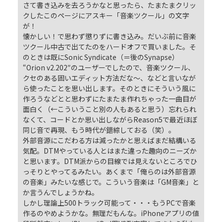
さて書き込みを去ろうかなと思ったら、たまたまクリッ
クしたこのページにアスキー「音楽ツクール」の文字
が！
懐かしい！で思わず懲りずに書き込み。だいぶ前に音楽
ツクール中古で出てたのをハードオフで買いました。そ
のときは既にSonic Syndicate（＝後のSynapse）
“Orion v2.202″のユーザーでしたので、音楽ツクール、
クセのある固いエディット方法だな～、などと言いなが
ら使ったことを思い出します。そのときにそういう風に
作ろうなどとと思わずにたまたま作れちゃった一曲目が
面白く（←こういうこと別の人もあると思う）忘れられ
なくて、コードとか思い出しながらReason5で最近ほぼ
同じ音で再現、もう時代が錯綜しておる（笑）。
外部音源にこだわる方は減ったかと思えばまだ結構いる
気配。DTMやっている人とはまた違った趣向のニーズか
と思います。DTM派からの目線では見えないところでひ
っそりとやってるみたい。あくまで「俺らのは外部音源
の音楽」みたいな感じで。こういう音楽は「GM音楽」と
か言うんでしょうかね。
しかし理論上500トラック可能って・・・もうPCで音楽
作るのやめようかな。無理だもんな。iPhoneアプリの値