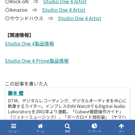
◎Rock oN ⇒
Studio One 4 Artist
◎Amazon ⇒
Studio One 4 Artist
◎サウンドハウス ⇒
Studio One 4 Artist
【関連情報】
Studio One 4製品情報
Studio One 4 Prime製品情報
この記事を書いた人
藤本 健
DTM、デジタルレコーディング、デジタルオーディオを中心に
執筆するライター。インプレスのAV WatchでもDigital Audio
Laboratoryを2001年より連載。「Cubase徹底操作ガイド」
（リットーミュージック）、「ボーカロイド技術論」（ヤマハ
ミュージックメディア）などの著書も多数ある。趣味は太陽光
発電、2004年より自宅の電気を太陽光発電で賄うほか、現在3
メニュー
ホーム
検索
アンケート
上へ
つの発電所を運用する発電所長でもある。