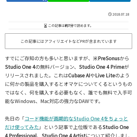
2018.07.18
この記事は
約7分
で読めます。
この記事にはアフィリエイトなどPRが含まれています
すでにご存知の方も多いと思いますが、米
PreSonus
から
Studio One 4
の無料バージョン、
Studio One 4 Prime
が
リリースされました。これは
Cubase AI
や
Live Lite
のよう
に何かの製品を購入するとオマケについてくるというもの
ではなく、何を購入する必要もなく、誰でも無料で入手可
能なWindows、Mac対応の強力なDAWです。
先日の「
コード機能が画期的なStudio One 4をちょっと
だけ使ってみた
」という記事で上位版である
Studio One
4 Professional
、
Studio One 4 Artist
について紹介しまし