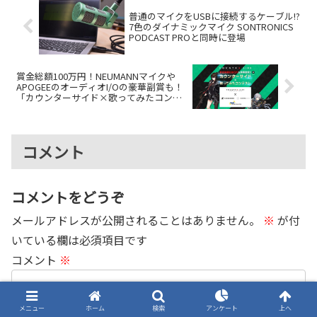
普通のマイクをUSBに接続するケーブル!?
7色のダイナミックマイク SONTRONICS
PODCAST PROと同時に登場
賞金総額100万円！NEUMANNマイクや
APOGEEのオーディオI/Oの豪華副賞も！
「カウンターサイド×歌ってみたコンテ
スト」開催中！
コメント
コメントをどうぞ
メールアドレスが公開されることはありません。
※
が付
いている欄は必須項目です
コメント
※
メニュー
ホーム
検索
アンケート
上へ