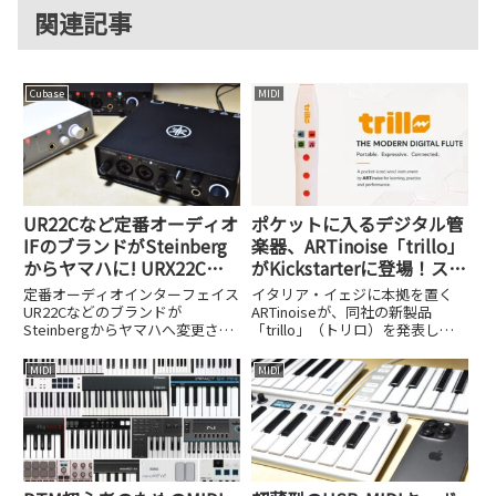
関連記事
Cubase
MIDI
UR22Cなど定番オーディオ
ポケットに入るデジタル管
IFのブランドがSteinberg
楽器、ARTinoise「trillo」
からヤマハに! URX22Cや
がKickstarterに登場！スタ
UR22MK3など品番も変更
ンドアロン演奏対応の次世
定番オーディオインターフェイス
イタリア・イェジに本拠を置く
代ウィンドコントローラー
UR22Cなどのブランドが
ARTinoiseが、同社の新製品
Steinbergからヤマハへ変更され
「trillo」（トリロ）を発表し、
ました。URX22CやUR22MK3など
Kickstarterサイトを使ってのク
新しい品番と変更の背景を解説し
ラウドファンディングを5月5日
MIDI
MIDI
ます。
（現地時間）にスタートさせまし
た。trilloは「All-in-One ...