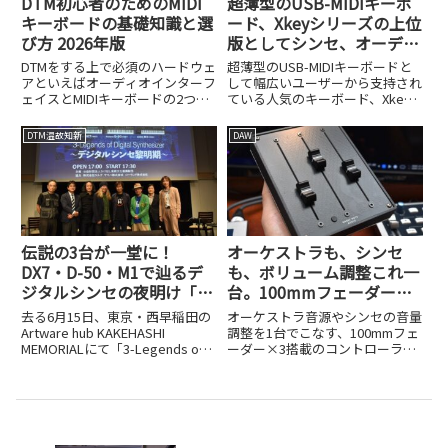
DTM初心者のためのMIDI
超薄型のUSB-MIDIキーボ
キーボードの基礎知識と選
ード、Xkeyシリーズの上位
び方 2026年版
版としてシンセ、オーディ
オ/MIDIインターフェイス
DTMをする上で必須のハードウェ
超薄型のUSB-MIDIキーボードと
内蔵のXsynthが仲間入り
アといえばオーディオインターフ
して幅広いユーザーから支持され
ェイスとMIDIキーボードの2つで
ている人気のキーボード、Xkey
しょう。オーディオインターフェ
シリーズ。誕生から12年以上が
イスについては「DTM初心者のた
経過する中で、25鍵に加えて37
DTM温故知新
DAW
めのオーディオインターフェイス
鍵が登場したり、それぞれに
選び」という記事で紹介している
Bluetooth-MIDI対応のXkey Airが
ので、ここではMIDI...
登...
伝説の3台が一堂に！
オーケストラも、シンセ
DX7・D-50・M1で辿るデ
も、ボリューム調整これ一
ジタルシンセの夜明け「3-
台。100mmフェーダー×3
Legends of Digital
のGhost Note Audio
去る6月15日、東京・西早稲田の
オーケストラ音源やシンセの音量
Synthesizer～デジタルシ
Conductor Mark II
Artware hub KAKEHASHI
調整を1台でこなす、100mmフェ
MEMORIALにて「3-Legends of
ーダー×3搭載のコントローラ
ンセ黎明期～」レポート
Digital Synthesizer～デジタルシ
「Conductor Mark II」をレビュー
ンセ黎明期～」というユニークな
します。
イベントが開催されました。これ
は公益...