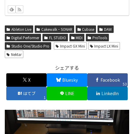
Ableton Live
Cakewalk・SONAR
Cubase
DAW
Digital Performer
FL STUDIO
MIDI
ProTools
Studio One/Studio Pro
Impact GX Mini
Impact LX Mini
Nektar
シェアする
X
Bluesky
Facebook
53
はてブ
LINE
LinkedIn
1