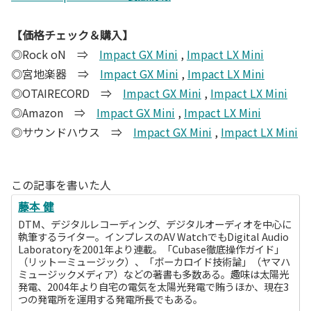
【価格チェック＆購入】
◎Rock oN ⇒
Impact GX Mini
,
Impact LX Mini
◎宮地楽器 ⇒
Impact GX Mini
,
Impact LX Mini
◎OTAIRECORD ⇒
Impact GX Mini
,
Impact LX Mini
◎Amazon ⇒
Impact GX Mini
,
Impact LX Mini
◎サウンドハウス ⇒
Impact GX Mini
,
Impact LX Mini
この記事を書いた人
藤本 健
DTM、デジタルレコーディング、デジタルオーディオを中心に
執筆するライター。インプレスのAV WatchでもDigital Audio
Laboratoryを2001年より連載。「Cubase徹底操作ガイド」
（リットーミュージック）、「ボーカロイド技術論」（ヤマハ
ミュージックメディア）などの著書も多数ある。趣味は太陽光
発電、2004年より自宅の電気を太陽光発電で賄うほか、現在3
つの発電所を運用する発電所長でもある。