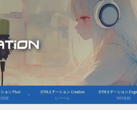
ョン Plus!
DTMステーション Creative
DTMステーション Engine
組視聴
レーベル
MIX依頼