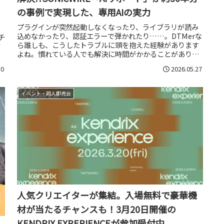
の事例で実現した、専用AIの実力
プラグインが突然起動しなくなったり、ライブラリが読み
込めなかったり、認証エラーで弾かれたり……。DTMerな
チ
ら誰しも、こうしたトラブルに頭を抱えた経験があります
ク
よね。慣れている人でも解決に時間がかかることがあり、
初心者にとってはなおさら高い...
30
2026.05.27
イベント・同人即売会
人気クリエイターが集結。入場無料で豪華機
材が当たるチャンスも！3月20日開催の
KENDRIX EXPERIENCEが参加受付中