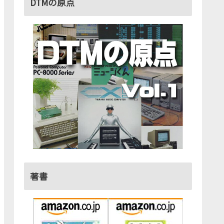
DTMの原点
著書