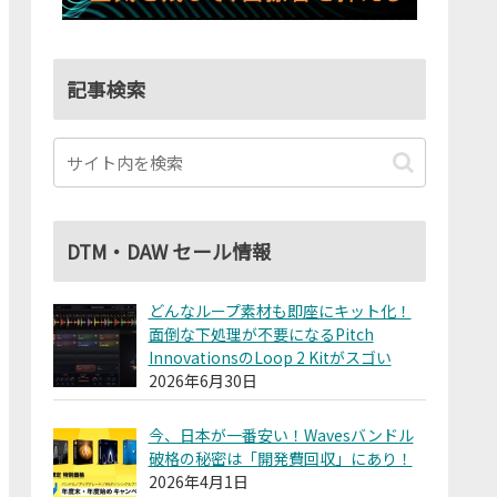
記事検索
DTM・DAW セール情報
どんなループ素材も即座にキット化！
面倒な下処理が不要になるPitch
InnovationsのLoop 2 Kitがスゴい
2026年6月30日
今、日本が一番安い！Wavesバンドル
破格の秘密は「開発費回収」にあり！
2026年4月1日