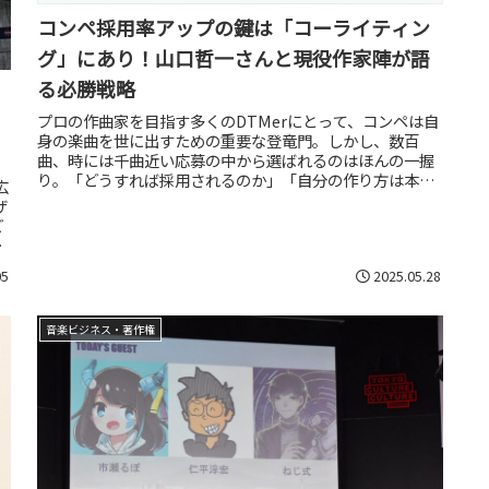
コンペ採用率アップの鍵は「コーライティン
グ」にあり！山口哲一さんと現役作家陣が語
る必勝戦略
プロの作曲家を目指す多くのDTMerにとって、コンペは自
身の楽曲を世に出すための重要な登竜門。しかし、数百
曲、時には千曲近い応募の中から選ばれるのはほんの一握
り。「どうすれば採用されるのか」「自分の作り方は本当
広
に正しいのか」と悩んでいる方も...
ザ
ど
ス
05
2025.05.28
音楽ビジネス・著作権