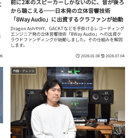
前に2本のスピーカーしかないのに、音が後ろ
と
から聴こえる──日本発の立体音響技術
「8Way Audio」に出資するクラファンが始動
Dragon AshやHY、GACKTなどを手掛けるレコーディング
り
エンジニア発の立体音響技術「8Way Audio」への出資ク
楽
ラウドファンディングが始動しました。その仕組みを解説
、
します。
06
2026.01.08
2026.07.04
作曲・アレンジ