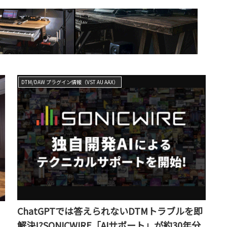
DTM/DAW プラグイン情報（VST AU AAX）
ChatGPTでは答えられないDTMトラブルを即
解決!?SONICWIRE「AIサポート」が約30年分