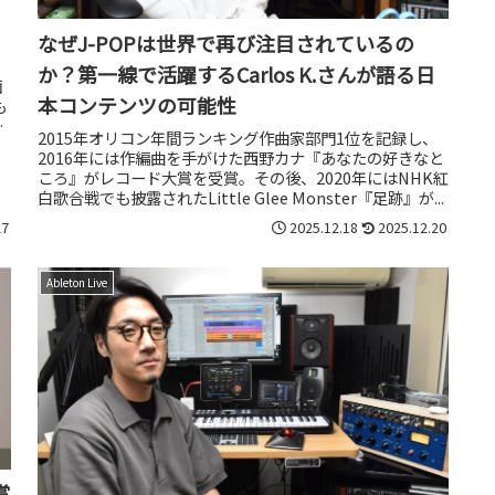
なぜJ-POPは世界で再び注目されているの
か？第一線で活躍するCarlos K.さんが語る日
画
本コンテンツの可能性
も
ゆ
2015年オリコン年間ランキング作曲家部門1位を記録し、
2016年には作編曲を手がけた西野カナ『あなたの好きなと
ころ』がレコード大賞を受賞。その後、2020年にはNHK紅
白歌合戦でも披露されたLittle Glee Monster『足跡』が...
27
2025.12.18
2025.12.20
Ableton Live
賞