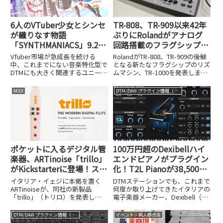
6人のVTuber少女とシンセ
TR-808、TR-909以来42年
が織りなす物語
ぶりにRolandがアナログ
「SYNTHMANIACS」9.21
回路搭載のフラグシップ
始動、Yamaha・Roland・
機、TR-1000を発表。PCと
VTuber市場が急成長を続ける
RolandがTR-808、TR-909の後継
KORG商品のプレゼントキ
の接続性も完璧
中、これまでにない音楽特化型で
となる新たなフラグシップのリズ
DTMにも大きく関連するユニーク
ムマシン、TR-1000を発表しまし
ャンペーン開催中
なプロジェクト
た。税込みの実売想定価格は
「SYNTHMANIACS（シンセマニ
330,000円、発売は2025年10月11
MIDI
DTM/DAW プラグイン情報（VST AU AAX）
アクス）」が誕生します。この
日を予定をしています。このTR-
SYNTHMANIACSは、シンセサイ
1000にはTR-808お...
ザーの演奏や楽曲制作を主軸と...
ポケットに入るデジタル管
100万円超のDexibellハイ
楽器、ARTinoise「trillo」
エンドピアノがプラグイン
がKickstarterに登場！スタ
化！T2L Pianoが38,500円
ンドアロン演奏対応の次世
で発売開始
イタリア・イェジに本拠を置く
DTMステーションでも、これまで
代ウィンドコントローラー
ARTinoiseが、同社の新製品
何度か取り上げてきたイタリアの
「trillo」（トリロ）を発表し、
電子楽器メーカー、Dexibell（デ
Kickstarterサイトを使ってのク
キシーベル）。同社はヨーロッパ
ラウドファンディングを5月5日
の元Rolandの社員たちが集まっ
DTM/DAW プラグイン情報（VST AU AAX）
イベント・同人即売会
（現地時間）にスタートさせまし
て2013年に設立したメーカー