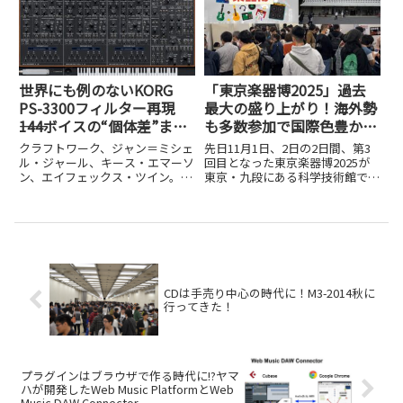
た。trilloは「All-in-One ...
で、プロ向けのステージピアノか
ら家庭用のホーム...
世界にも例のないKORG
「東京楽器博2025」過去
PS-3300フィルター再現
最大の盛り上がり！海外勢
――144ボイスの“個体差”まで
も多数参加で国際色豊かに――
再現したソフト版PS-3300
注目の20ブースを一気紹介
クラフトワーク、ジャン＝ミシェ
先日11月1日、2日の2日間、第3
開発の舞台裏
ル・ジャール、キース・エマーソ
回目となった東京楽器博2025が
ン、エイフェックス・ツイン。こ
東京・九段にある科学技術館で開
れほど錚々たるアーティストたち
催されました。東京楽器博実行委
を虜にしたシンセサイザーがPS-
員会が主催し、一般社団法人 日
3300です。1977年から1981年に
本シンセサイザープロフェッショ
かけてわずか約50台しか製造さ
ナルアーツ（JSPA）が企画制作
れなかったこの超希...
を行う形で行われた今年...
CDは手売り中心の時代に！M3-2014秋に
行ってきた！
プラグインはブラウザで作る時代に!?ヤマ
ハが開発したWeb Music PlatformとWeb
Music DAW Connector