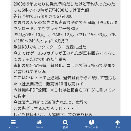
2008か9年あたりに発売予約だしたけど予約入ったのた
った6件でその時が7万4000だっけ販売額
先行予約で1万値引きで6万4000
あまりの人気のなさに販売取りやめて今鬼斬（PC70万ダ
ウンロード、でもプレイヤー数30人
PS4版が8～10人）、GA8～12人、C21が15～33人、CB
が180～249人とまずい状況で
急遽KDJでキックスターター支援に出た
今まではゲームのガチャが回されたが誰も回さなくなっ
てガチャだけで貯めた貯蓄も
鬼斬の広告宣伝費、舞台化、コラボで消え持って夏まで
と言われてる状況
ここはCSにとって正念場、過去融資断られ続けて苦労し
た（社長自叙伝 販売後10冊も売れず
今は無料PDF公開）※これは社長自らブログに書いてい
た数字
今は販売1週間で258個売れたと、世界で
この先どうするんだろうと・・・
しかも値段4.7万、大幅値下げでの売り込み
これが音楽ブーム残ってる2005くらいだったら売れてた
かもしれない
メニュー
ホーム
検索
アンケート
上へ