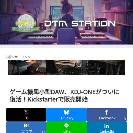
スポンサーリンク
ゲーム機風小型DAW、KDJ-ONEがついに
復活！Kickstarterで販売開始
X
Bluesky
Facebook
0
はてブ
LINE
LinkedIn
124