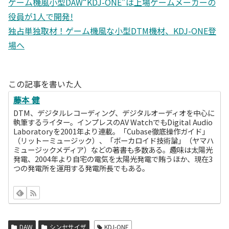
ゲーム機風小型DAW“KDJ-ONE”は上場ゲームメーカーの
役員が1人で開発!
独占単独取材！ゲーム機風な小型DTM機材、KDJ-ONE登
場へ
この記事を書いた人
藤本 健
DTM、デジタルレコーディング、デジタルオーディオを中心に
執筆するライター。インプレスのAV WatchでもDigital Audio
Laboratoryを2001年より連載。「Cubase徹底操作ガイド」
（リットーミュージック）、「ボーカロイド技術論」（ヤマハ
ミュージックメディア）などの著書も多数ある。趣味は太陽光
発電、2004年より自宅の電気を太陽光発電で賄うほか、現在3
つの発電所を運用する発電所長でもある。
DAW
シンセサイザ
KDJ-ONE