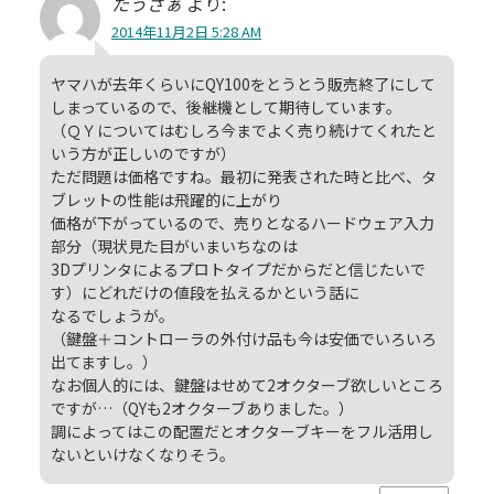
たうざぁ
より:
2014年11月2日 5:28 AM
ヤマハが去年くらいにQY100をとうとう販売終了にして
しまっているので、後継機として期待しています。
（ＱＹについてはむしろ今までよく売り続けてくれたと
いう方が正しいのですが）
ただ問題は価格ですね。最初に発表された時と比べ、タ
ブレットの性能は飛躍的に上がり
価格が下がっているので、売りとなるハードウェア入力
部分（現状見た目がいまいちなのは
3Dプリンタによるプロトタイプだからだと信じたいで
す）にどれだけの値段を払えるかという話に
なるでしょうが。
（鍵盤＋コントローラの外付け品も今は安価でいろいろ
出てますし。）
なお個人的には、鍵盤はせめて2オクターブ欲しいところ
ですが…（QYも2オクターブありました。）
調によってはこの配置だとオクターブキーをフル活用し
ないといけなくなりそう。