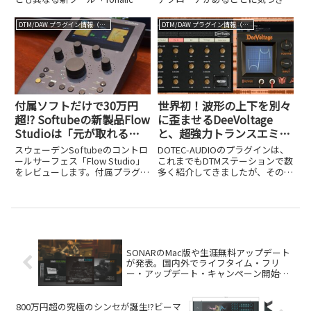
が発売されました。DTM革命とも
す。ひとつは「物理モデリン
いえるその特徴を解説します。
グ」、もうひとつは「大容量サン
DTM/DAW プラグイン情報（VST AU AAX）
DTM/DAW プラグイン情報（VST AU AAX）
プリング」です。どちらもリアル
なピアノサウンドを目指している
のは同じですが、その哲学も、使
い勝...
付属ソフトだけで30万円
世界初！波形の上下を別々
超!? Softubeの新製品Flow
に歪ませるDeeVoltage
Studioは「元が取れる」
と、超強力トランスエミュ
どころか実質無料級
レータDeeTransが誕生。
スウェーデンSoftubeのコントロ
DOTEC-AUDIOのプラグインは、
DOTEC-AUDIO 10周年で全
ールサーフェス「Flow Studio」
これまでもDTMステーションで数
をレビューします。付属プラグイ
多く紹介してきましたが、そのユ
品セールも開催中
ンの総額だけで30万円を超え
ニークな機能性と高い品質で、
る、実質無料級のお得さを検証し
DTMユーザーに支持されてきまし
ました。
た。そのDOTEC-AUDIOが今年、
ブランド設立10周年を迎え、こ
れを記念し、...
SONARのMac版や生涯無料アップデート
が発表。国内外でライフタイム・フリ
ー・アップデート・キャンペーン開始、
期限は8月31日だ！
800万円超の究極のシンセが誕生!?ビーマ