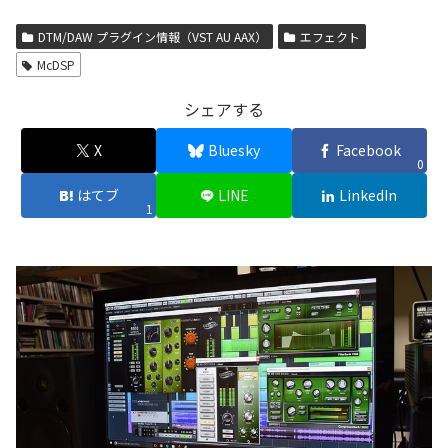
DTM/DAW プラグイン情報（VST AU AAX）
エフェクト
McDSP
シェアする
X
Bluesky
Facebook
0
はてブ
LINE
LinkedIn
1