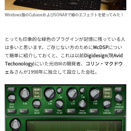
Windows版のCubaseおよびSONARで緑のエフェクトを使ってみた！
とっても印象的な緑色のプラグインが記憶に残っている人
は多いと思います。ご存じない方のために
McDSP
につい
て簡単に紹介しておくと、これは以前
Digidesign
(現
Avid
Techonology
)にいた元IBMの開発者、
コリン・マクドウ
ェル
さんが1998年に独立して設立した会社。