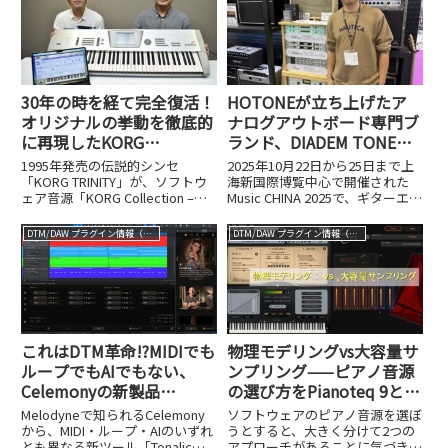
30年の時を経て完全復活！
HOTONEが立ち上げたア
オリジナルの挙動を徹底的
ナログアウトボード専門ブ
に再現したKORG
ランド、DIADEM TONE。
Collection – TRINITYの開
ビンテージ名機の復刻とオ
1995年発売の伝説的シンセ
2025年10月22日から25日まで上
発秘話
リジナル設計で挑む新たな
「KORG TRINITY」が、ソフトウ
海新国際博覧中心で開催された
ェア音源「KORG Collection –
Music CHINA 2025で、ギターエフ
挑戦
TRINITY」として復活しました。
ェクターメーカーとして知られる
オリジナルの挙動を再現した開発
HOTONEが、新たなブランド
DTM/DAW プラグイン情報（VST AU AAX）
DTM/DAW プラグイン情報（VST AU AAX）
秘話を紹介します。
「DIADEM TONE」を発表しまし
た。DIADEM TONEは同...
これはDTM革命!?MIDIでも
物理モデリングvs大容量サ
ループでもAIでもない、
ンプリング——ピアノ音源
Celemonyの新製品
の選び方をPianoteq 9と
『Tonalic』の破壊力
Ivory 3 German Dで徹底検
Melodyneで知られるCelemony
ソフトウェアのピアノ音源を選ぼ
証
から、MIDI・ループ・AIのいずれ
うとすると、大きく分けて2つの
とも異なる新ツール「Tonalic」
アプローチがあることに気づきま