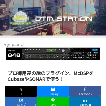
スポンサーリンク
プロ御用達の緑のプラグイン、McDSPを
CubaseやSONARで使う！
X
Bluesky
Facebook
0
はてブ
LINE
LinkedIn
1