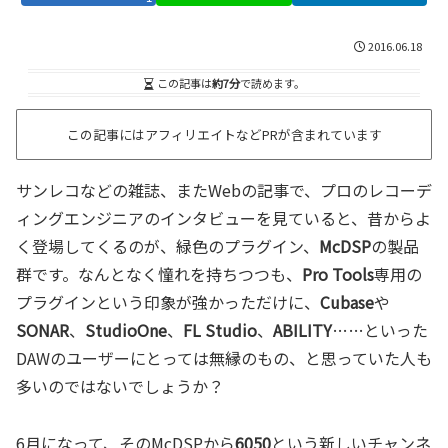
2016.06.18
この記事は
約7分
で読めます。
この記事にはアフィリエイトなどPRが含まれています
サンレコなどの雑誌、またWebの記事で、プロのレコーデ
ィングエンジニアのインタビューを見ていると、昔からよ
く登場してくるのが、緑色のプラグイン、
McDSP
の製品
群です。なんとなく憧れを持ちつつも、
Pro Tools
専用の
プラグインという印象が強かっただけに、
Cubase
や
SONAR
、
StudioOne
、
FL Studio
、
ABILITY
……といった
DAWのユーザーにとっては無縁のもの、と思っていた人も
多いのではないでしょうか？
6月になって、そのMcDSPから
6050
という新しいチャンネ