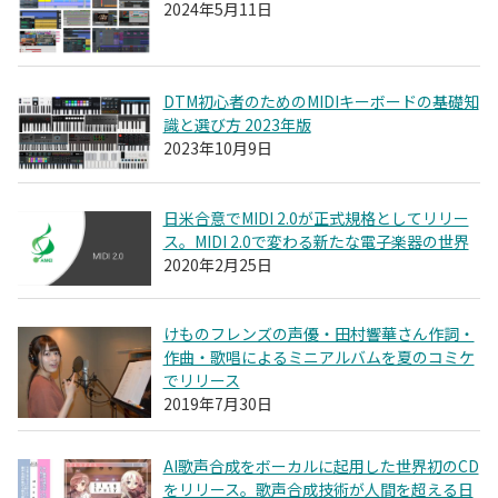
2024年5月11日
DTM初心者のためのMIDIキーボードの基礎知
識と選び方 2023年版
2023年10月9日
日米合意でMIDI 2.0が正式規格としてリリー
ス。MIDI 2.0で変わる新たな電子楽器の世界
2020年2月25日
けものフレンズの声優・田村響華さん作詞・
作曲・歌唱によるミニアルバムを夏のコミケ
でリリース
2019年7月30日
AI歌声合成をボーカルに起用した世界初のCD
をリリース。歌声合成技術が人間を超える日