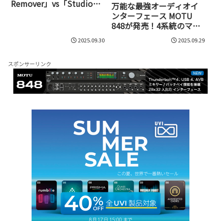
Remover」vs「Studio
万能な最強オーディオイ
One 7」vs「RX 11」！
ンターフェース MOTU
2mixのボーカル抽出精度
848が発売！4系統のマイ
対決！
クプリと12系統のアナロ
2025.09.30
2025.09.29
グ出力を備えた28×32入
出力、TB4/USB4、Milan
対応AVBなどを搭載
スポンサーリンク