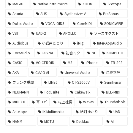
MAGIX
Native Instruments
ZOOM
iZotope
Arturia
AHS
Synthesizer V
PreSonus
Dotec-Audio
VOCALOID3
CoreMIDI
SONICWIRE
VST
UAD-2
APOLLO
ソースネクスト
Audiobus
小岩井ことり
iRig
Inter-AppAudio
CoreAudio
JASRAC
初音ミク
NI
KOMPLETE
CASIO
VOICEROID
M3
iPhone
TR-808
AKAI
CeVIO AI
Universal Audio
江夏正晃
フランク重虎
LINE6
CT-S1000V
Sennheiser
NEUMANN
Focusrite
Cakewalk
BLE-MIDI
MIDI 2.0
耳コピ
村上社長
Waves
Thunderbolt
Antelope
IK Multimedia
結月ゆかり
UAD
NAMM
MOTU
DeeMax
AI