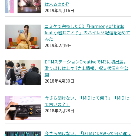
は来るのか!?
2019年4月16日
コミケで完売したCD『Harmony of birds
feat.小岩井ことり』のハイレゾ配信を始めて
みた
2019年2月9日
DTMステーションCreativeでM3に初出展。
滑り出しは上々!?売上情報、収支状況を全公
開
2018年4月30日
今さら聞けない、「MIDIって何？」「MIDIっ
て古いの？」
2018年2月28日
今さら聞けない、「DTMとDAWって何が違う