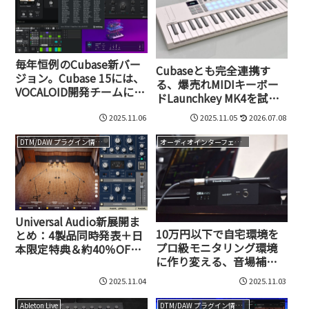
毎年恒例のCubase新バー
Cubaseとも完全連携す
ジョン。Cubase 15には、
る、爆売れMIDIキーボー
VOCALOID開発チームによ
ドLaunchkey MK4を試し
る新たなプラグイン、AIス
てみた
テム分離、Newシンセ＆
2025.11.06
2025.11.05
2026.07.08
エフェクトが新搭載！
DTM/DAW プラグイン情報（VST AU AAX）
オーディオインターフェイス
Universal Audio新展開ま
10万円以下で自宅環境を
とめ：4製品同時発表＋日
プロ級モニタリング環境
本限定特典＆約40％OFF
に作り変える、音場補正
セール＋無料DAW『LUNA
ハードウェアシステム
2.0』対応拡大
2025.11.04
2025.11.03
Audient ORIA miniが登
場！
Ableton Live
DTM/DAW プラグイン情報（VST AU AAX）