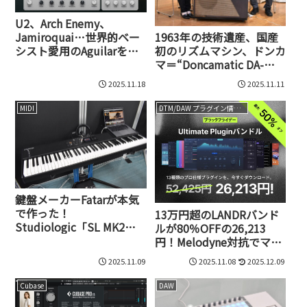
U2、Arch Enemy、
1963年の技術遺産、国産
Jamiroquai…世界的ベー
初のリズムマシン、ドンカ
シスト愛用のAguilarを
マ＝“Doncamatic DA-
KORGがAIでプラグイン
20”の驚くべきメカニズム
化！「Aguilar Plugin
2025.11.18
2025.11.11
と、その音を現代に蘇らせ
Suite」開発者インタビュ
た技術者たち
ー
MIDI
DTM/DAW プラグイン情報（VST AU AAX）
鍵盤メーカーFatarが本気
で作った！
13万円超のLANDRバンド
Studiologic「SL MK2」
ルが80％OFFの26,213
シリーズ、理想のMIDI 2.0
円！Melodyne対抗でマル
対応キーボード誕生
チトラック編集可能な
2025.11.09
2025.11.08
2025.12.09
RePitch 2も誕生し年末セ
ール開始
Cubase
DAW