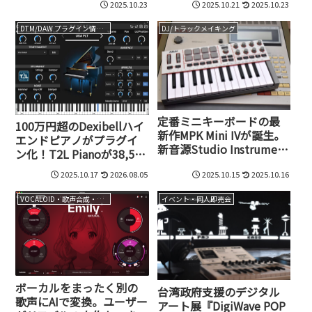
2025.10.23
2025.10.21
2025.10.23
テの人気音源が軽量プレ
イヤー「ENGINE
DTM/DAW プラグイン情報（VST AU AAX）
DJ/トラックメイキング
PLAYER」で続々登場！
定番ミニキーボードの最
100万円超のDexibellハイ
新作MPK Mini IVが誕生。
エンドピアノがプラグイ
新音源Studio Instrument
ン化！T2L Pianoが38,500
Collectionとセットで
円で発売開始
2025.10.17
2026.08.05
2025.10.15
2025.10.16
16,800円!? MPC伝統のレ
トロカラーも
VOCALOID・歌声合成・音声合成
イベント・同人即売会
ボーカルをまったく別の
台湾政府支援のデジタル
歌声にAIで変換。ユーザー
アート展『DigiWave POP