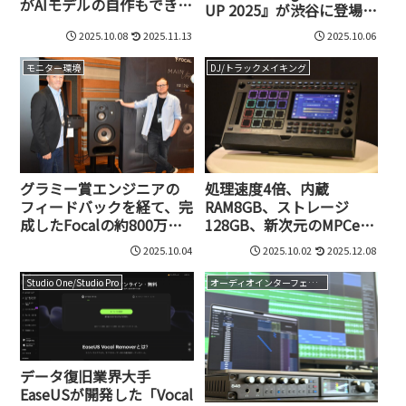
がAIモデルの自作もできる
UP 2025』が渋谷に登場！
IK Multimedia ReSing登
台湾版チームラボとも称
2025.10.08
2025.11.13
2025.10.06
場
されるULTRACOMBOSが
制作
モニター環境
DJ/トラックメイキング
グラミー賞エンジニアの
処理速度4倍、内蔵
フィードバックを経て、完
RAM8GB、ストレージ
成したFocalの約800万円
128GB、新次元のMPCeパ
フラッグシップスタジオ
ッド搭載など、大幅強化さ
2025.10.04
2025.10.02
2025.12.08
モニターUtopia Main
れたAKAI MPC Live III誕
生！
Studio One/Studio Pro
オーディオインターフェイス
データ復旧業界大手
EaseUSが開発した「Vocal