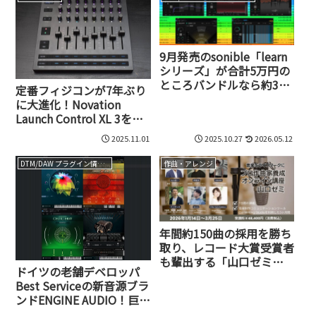
9月発売のsonible「learn
シリーズ」が合計5万円の
ところバンドルなら約3万
定番フィジコンが7年ぶり
円！AIを駆使した新世代の
に大進化！Novation
ミキシングがスゴすぎ
Launch Control XL 3を試
る！
してみた
2025.11.01
2025.10.27
2026.05.12
DTM/DAW プラグイン情報（VST AU AAX）
作曲・アレンジ
年間約150曲の採用を勝ち
取り、レコード大賞受賞者
も輩出する「山口ゼミ」
ドイツの老舗デベロッパ
の凡人がプロ作曲家にな
Best Serviceの新音源ブラ
るための仕組み
ンドENGINE AUDIO！巨匠
エドゥアルド・タリロン