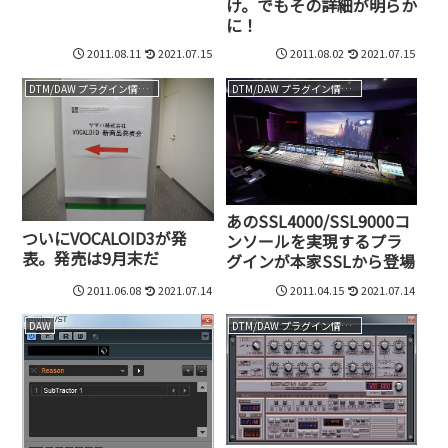
け。でもその詳細が明らか
に！
2011.08.11
2021.07.15
2011.08.02
2021.07.15
DTM/DAW プラグイン情報（VST AU AAX）
DTM/DAW プラグイン情報（VST AU AAX）
あのSSL4000/SSL9000コ
ついにVOCALOID3が発
ンソールを実現するプラ
表。発売は9月末だ
グインが本家SSLから登場
2011.06.08
2021.07.14
2011.04.15
2021.07.14
DAW
DTM/DAW プラグイン情報（VST AU AAX）