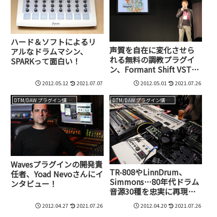
ハード＆ソフトによるリ
声質を自在に変化させら
アルなドラムマシン、
れる無料の調教プラグイ
SPARKって面白い！
ン、Formant Shift VSTを
使ってみた
2012.05.12
2021.07.07
2012.05.01
2021.07.26
DTM/DAW プラグイン情報（VST AU AAX）
DTM/DAW プラグイン情報（VST AU AAX）
Wavesプラグインの開発責
TR-808やLinnDrum、
任者、Yoad Nevoさんにイ
Simmons…80年代ドラム
ンタビュー！
音源30種を忠実に再現す
るSPARK
2012.04.27
2021.07.26
2012.04.20
2021.07.26