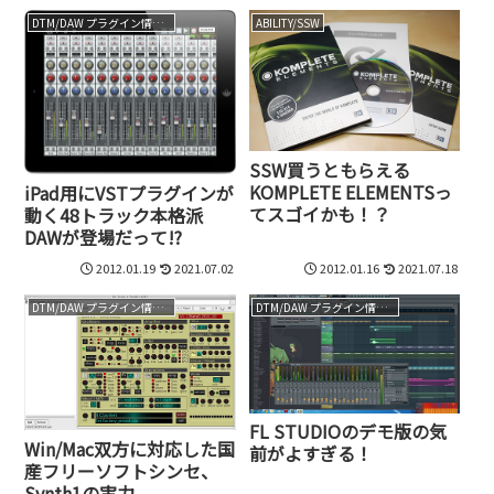
DTM/DAW プラグイン情報（VST AU AAX）
ABILITY/SSW
SSW買うともらえる
KOMPLETE ELEMENTSっ
iPad用にVSTプラグインが
てスゴイかも！？
動く48トラック本格派
DAWが登場だって!?
2012.01.19
2021.07.02
2012.01.16
2021.07.18
DTM/DAW プラグイン情報（VST AU AAX）
DTM/DAW プラグイン情報（VST AU AAX）
FL STUDIOのデモ版の気
Win/Mac双方に対応した国
前がよすぎる！
産フリーソフトシンセ、
Synth1の実力