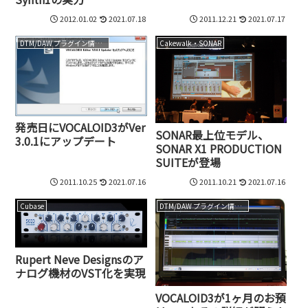
2012.01.02
2021.07.18
2011.12.21
2021.07.17
DTM/DAW プラグイン情報（VST AU AAX）
Cakewalk・SONAR
発売日にVOCALOID3がVer
SONAR最上位モデル、
3.0.1にアップデート
SONAR X1 PRODUCTION
SUITEが登場
2011.10.25
2021.07.16
2011.10.21
2021.07.16
Cubase
DTM/DAW プラグイン情報（VST AU AAX）
Rupert Neve Designsのア
ナログ機材のVST化を実現
VOCALOID3が1ヶ月のお預