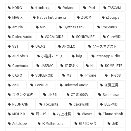
KORG
steinberg
Roland
iPad
TASCAM
MAGIX
Native Instruments
ZOOM
iZotope
Arturia
AHS
Synthesizer V
PreSonus
Dotec-Audio
VOCALOID3
SONICWIRE
CoreMIDI
VST
UAD-2
APOLLO
ソースネクスト
Audiobus
小岩井ことり
iRig
Inter-AppAudio
CoreAudio
JASRAC
初音ミク
NI
KOMPLETE
CASIO
VOICEROID
M3
iPhone
TR-808
AKAI
CeVIO AI
Universal Audio
江夏正晃
フランク重虎
LINE6
CT-S1000V
Sennheiser
NEUMANN
Focusrite
Cakewalk
BLE-MIDI
MIDI 2.0
耳コピ
村上社長
Waves
Thunderbolt
Antelope
IK Multimedia
結月ゆかり
UAD