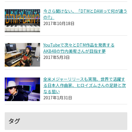
今さら聞けない、「DTMとDAWって何が違う
の!?」
2017年10月18日
YouTubeで次々とDTM作品を発表する
AKB48の竹内美宥さんが目指す夢
2017年5月3日
全米メジャーリリースも実現、世界で活躍す
る日本人作曲家、ヒロイズムさんの足跡と次
なる狙い
2017年1月31日
タグ