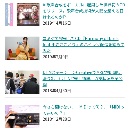
AI歌声合成をボーカルに起用した世界初のCD
をリリース。歌声合成技術が人間を超える日
は来るのか!?
2019年4月16日
コミケで完売したCD『Harmony of birds
feat.小岩井ことり』のハイレゾ配信を始めて
みた
2019年2月9日
DTMステーションCreativeでM3に初出展。
滑り出しは上々!?売上情報、収支状況を全公
開
2018年4月30日
今さら聞けない、「MIDIって何？」「MIDIっ
て古いの？」
2018年2月28日