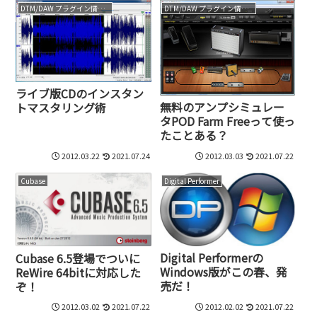
DTM/DAW プラグイン情報（VST AU AAX）
DTM/DAW プラグイン情報（VST AU AAX）
ライブ版CDのインスタン
無料のアンプシミュレー
トマスタリング術
タPOD Farm Freeって使っ
たことある？
2012.03.22
2021.07.24
2012.03.03
2021.07.22
Cubase
Digital Performer
Digital Performerの
Cubase 6.5登場でついに
Windows版がこの春、発
ReWire 64bitに対応した
売だ！
ぞ！
2012.03.02
2021.07.22
2012.02.02
2021.07.22