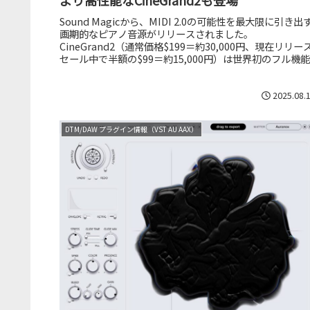
より高性能なCineGrand2も登場
Sound Magicから、MIDI 2.0の可能性を最大限に引き出
画期的なピアノ音源がリリースされました。
CineGrand2（通常価格$199＝約30,000円、現在リリー
セール中で半額の$99＝約15,000円）は世界初のフル機能..
2025.08.
DTM/DAW プラグイン情報（VST AU AAX）