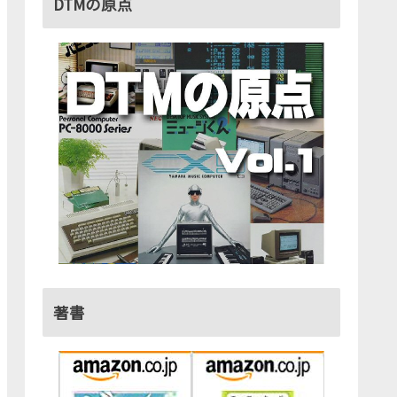
DTMの原点
著書