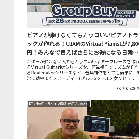
ピアノが弾けなくてもカッコいいピアノトラ
ックが作れる！UJAMのVirtual Pianistが7,80
円！みんなで買えばさらにお得になる日韓台
合同Group Buyキャンペーン開催中
ギターが弾けない人でもカッコいいギターフレーズを作
るVirtual Guitaristシリーズや、簡単操作でリズムが作れ
るBeatmakerシリーズなど、音楽制作をとても簡単に、
常に効率よくスピーディーに行えるツールを次々とリリ
スして...
2025.06.
DTM/DAW プラグイン情報（VST AU AAX）