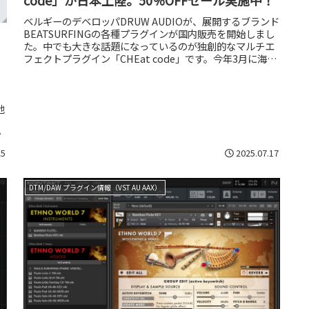
code」が日本上陸。50％OFFセール実施中！
ベルギーのデベロッパDRUW AUDIOが、展開するブランド
BEATSURFINGの各種プラグインが国内販売を開始しまし
た。中でも大きな話題になっているのが独創的なマルチエ
フェクトプラグイン「CHEat code」です。今年3月に海外
で発売...
他
、
思
25
2025.07.17
DTM/DAW プラグイン情報（VST AU AAX）