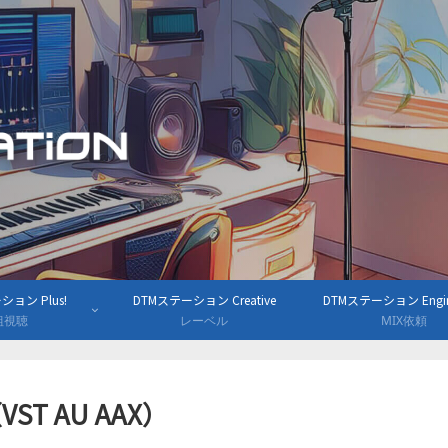
ョン Plus!
DTMステーション Creative
DTMステーション Engine
組視聴
レーベル
MIX依頼
T AU AAX）