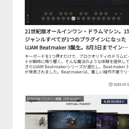
21世紀版オールインワン・ドラムマシン。1
ジャンルすべてが1つのプラグインになった
UJAM Beatmaker 3誕生。8月3日までイント
ロセール実施中
キーボードを1つ押すだけで、プロクオリティのドラムビ
トが瞬時に鳴り響く。そんな魔法のような体験を提供し
きたUJAM Beatmakerシリーズが進化し、Beatmaker 3
が発表されました。Beatmakerは、難しい操作不要でリ
ル...
2025.07.
DTM/DAW プラグイン情報（VST AU AAX）