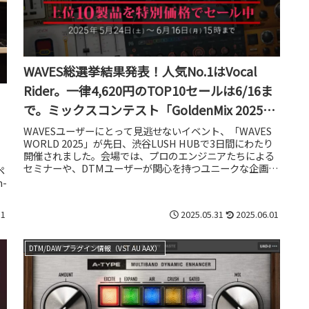
WAVES総選挙結果発表！人気No.1はVocal
Rider。一律4,620円のTOP10セールは6/16ま
。
で。ミックスコンテスト「GoldenMix 2025」
も開催中
WAVESユーザーにとって見逃せないイベント、「WAVES
WORLD 2025」が先日、渋谷LUSH HUBで3日間にわたり
開催されました。会場では、プロのエンジニアたちによる
セミナーや、DTMユーザーが関心を持つユニークな企画展
ペ
示が行わ...
-
11
2025.05.31
2025.06.01
DTM/DAW プラグイン情報（VST AU AAX）