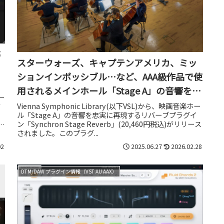
5
スターウォーズ、キャプテンアメリカ、ミッ
ションインポッシブル…など、AAA級作品で使
用されるメインホール「Stage A」の音響を忠
ー
実に再現するリバーブプラグイン、Synchron
Vienna Symphonic Library(以下VSL)から、映画音楽ホー
て
ル「Stage A」の音響を忠実に再現するリバーブプラグイ
Stage Reverb
ン「Synchron Stage Reverb」(20,460円税込)がリリース
ア
されました。このプラグ...
02
2025.06.27
2026.02.28
DTM/DAW プラグイン情報（VST AU AAX）