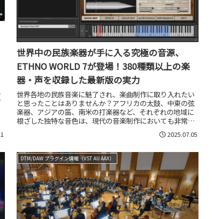
世界中の民族楽器が手に入る究極の音源、
ETHNO WORLD 7が登場！380種類以上の楽
器・声を収録した最新版の実力
え
世界各地の民族音楽に魅了され、楽曲制作に取り入れたい
よ
と思ったことはありませんか？アフリカの太鼓、中東の弦
楽器、アジアの笛、南米の打楽器など、それぞれの地域に
根ざした独特な音色は、現代の音楽制作においても非常に
重要な要素となっています。しかし...
21
2025.07.05
DTM/DAW プラグイン情報（VST AU AAX）