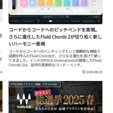
コードからコードへのピッチベンドを実現。
0
さらに進化したFluid Chords 2が切り拓く新し
いハーモニー表現
れ
コードからコードへのベンディングという画期的な機能で
話題を呼んだFluid Chordsが、さらなる進化を遂げて帰っ
非
てきました。インドのPitch Innovationsが開発したFluid
ー
Chords 2は、前作の革新的なコード・ベンデ...
24
2025.06.19
DTM/DAW プラグイン情報（VST AU AAX）