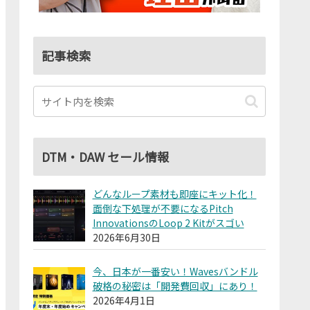
記事検索
DTM・DAW セール情報
どんなループ素材も即座にキット化！
面倒な下処理が不要になるPitch
InnovationsのLoop 2 Kitがスゴい
2026年6月30日
今、日本が一番安い！Wavesバンドル
破格の秘密は「開発費回収」にあり！
2026年4月1日